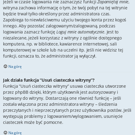
Jeżeli w czasie logowania nie zaznaczysz funkcji
Zapamiętaj mnie
,
witryna zachowa informację o tym, że twój pobyt na tej witrynie
będzie trwał tylko określony przez administratora czas.
Zapobiega to niewłaściwemu użyciu twojego konta przez kogoś
innego. Aby pozostać zalogowanym/zalogowaną, podczas
logowania zaznacz funkcję
Loguj mnie automatycznie
. Jest to
niezalecane, jeżeli korzystasz z witryny z ogólnie dostępnego
komputera, np. w bibliotece, kawiarence internetowej, sali
komputerowej w szkole lub na uczelni itp. Jeśli nie widzisz tej
funkcji, oznacza to, że administrator ją wyłączył.
Na górę
Jak działa funkcja “Usuń ciasteczka witryny”?
Funkcja “Usuń ciasteczka witryny” usuwa ciasteczka utworzone
przez phpBB dzięki, którym użytkownik jest autoryzowany i
logowany do witryny. Dostarczają one również funkcję – jeśli
została włączona przez administratora witryny – śledzenia
przeczytanych i nieprzeczytanych przez użytkownika postów. Jeśli
występują problemy z logowaniem/wylogowaniem, usunięcie
ciasteczek może być pomocne.
Na górę