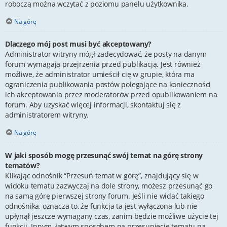
roboczą można wczytać z poziomu panelu użytkownika.
Na górę
Dlaczego mój post musi być akceptowany?
Administrator witryny mógł zadecydować, że posty na danym
forum wymagają przejrzenia przed publikacją. Jest również
możliwe, że administrator umieścił cię w grupie, która ma
ograniczenia publikowania postów polegające na konieczności
ich akceptowania przez moderatorów przed opublikowaniem na
forum. Aby uzyskać więcej informacji, skontaktuj się z
administratorem witryny.
Na górę
W jaki sposób mogę przesunąć swój temat na górę strony
tematów?
Klikając odnośnik “Przesuń temat w górę”, znajdujący się w
widoku tematu zazwyczaj na dole strony, możesz przesunąć go
na samą górę pierwszej strony forum. Jeśli nie widać takiego
odnośnika, oznacza to, że funkcja ta jest wyłączona lub nie
upłynął jeszcze wymagany czas, zanim będzie możliwe użycie tej
funkcji. Innym, łatwym sposobem na przesunięcie tematu na