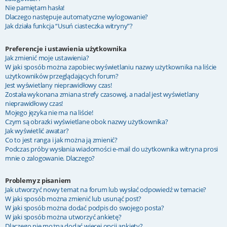
Nie pamiętam hasła!
Dlaczego następuje automatyczne wylogowanie?
Jak działa funkcja “Usuń ciasteczka witryny”?
Preferencje i ustawienia użytkownika
Jak zmienić moje ustawienia?
W jaki sposób można zapobiec wyświetlaniu nazwy użytkownika na liście
użytkowników przeglądających forum?
Jest wyświetlany nieprawidłowy czas!
Została wykonana zmiana strefy czasowej, a nadal jest wyświetlany
nieprawidłowy czas!
Mojego języka nie ma na liście!
Czym są obrazki wyświetlane obok nazwy użytkownika?
Jak wyświetlić awatar?
Co to jest ranga i jak można ją zmienić?
Podczas próby wysłania wiadomości e-mail do użytkownika witryna prosi
mnie o zalogowanie. Dlaczego?
Problemy z pisaniem
Jak utworzyć nowy temat na forum lub wysłać odpowiedź w temacie?
W jaki sposób można zmienić lub usunąć post?
W jaki sposób można dodać podpis do swojego posta?
W jaki sposób można utworzyć ankietę?
Dlaczego nie można dodać więcej opcji ankiety?