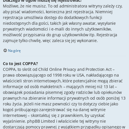
Dlaczego w ogóle muszę się rejestrować?
Możliwe, że nie musisz. To od administratora witryny zależy czy,
aby pisać wiadomości, konieczna jest rejestracja. Niemniej
rejestracja umożliwia dostęp do dodatkowych funkcji
niedostępnych dla gości, takich jak własny awatar, wysyłanie
prywatnych wiadomości i e-maili do innych użytkowników,
możliwość przypisania do grup użytkowników itp. Rejestracja
zajmuje tylko chwilę, więc zaleca się jej wykonanie.
Na górę
Co to jest COPPA?
COPPA, to skrót od Child Online Privacy and Protection Act –
prawa obowiązującego od 1998 roku w USA, nakładającego na
właścicieli stron internetowych, które potencjalnie mogą zbierać
informacje od osób małoletnich – mających mniej niż 13 lat –
obowiązek posiadania pisemnej zgody rodziców lub opiekunów
prawnych na zbieranie informacji prywatnych od osób poniżej 13
roku życia. Jeżeli nie masz pewności czy to dotyczy ciebie jako
kogoś próbującego zarejestrować się na danej witrynie
internetowej – skontaktuj się z prawnikiem, by uzyskać
wyjaśnienie. phpBB Limited i właściciele tej witryny nie
dostarczają pomocy prawnej z wyjątkiem przypadku opisanego w