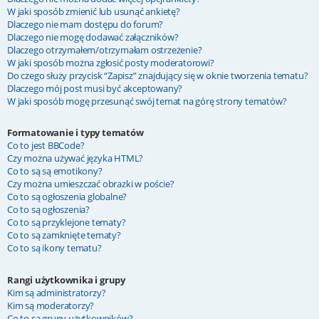
W jaki sposób zmienić lub usunąć ankietę?
Dlaczego nie mam dostępu do forum?
Dlaczego nie mogę dodawać załączników?
Dlaczego otrzymałem/otrzymałam ostrzeżenie?
W jaki sposób można zgłosić posty moderatorowi?
Do czego służy przycisk “Zapisz” znajdujący się w oknie tworzenia tematu?
Dlaczego mój post musi być akceptowany?
W jaki sposób mogę przesunąć swój temat na górę strony tematów?
Formatowanie i typy tematów
Co to jest BBCode?
Czy można używać języka HTML?
Co to są są emotikony?
Czy można umieszczać obrazki w poście?
Co to są ogłoszenia globalne?
Co to są ogłoszenia?
Co to są przyklejone tematy?
Co to są zamknięte tematy?
Co to są ikony tematu?
Rangi użytkownika i grupy
Kim są administratorzy?
Kim są moderatorzy?
Co to są grupy użytkowników?