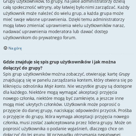
Grupy użytkowników, to grupy, na jakie administratorzy dzielą
całą społeczność witryny, aby łatwiej było nimi zarządzać. Każdy
użytkownik może należeć do wielu grup, a każda grupa może
mieć swoje własne uprawnienia. Dzięki temu administratorzy
mogą łatwo zmieniać uprawnienia wielu użytkowników naraz,
nadawać uprawnienia moderatora lub dawać dostęp
użytkownikom do prywatnego forum.
Na górę
Gdzie znajduje się spis grup użytkowników i jak można
dołączyć do grupy?
Spis grup użytkowników można zobaczyć, otwierając kartę
Grupy
znajdującą się w panelu zarządzania kontem, który otwiera się po
kliknięciu odnośnika
Moje konto
. Nie wszystkie grupy są dostępne
dla każdego. Niektóre mogą wymagać akceptacji przyjęcia
nowego członka, niektóre mogą być zamknięte, a jeszcze inne
mogą mieć ukrytych członków. Użytkownik może poprosić o
przyjęcie do danej grupy, naciskając odpowiedni przycisk. Prośba
o przyjęcie do grupy, która wymaga akceptacji przyjęcia nowego
członka, musi zostać zaakceptowana przez lidera grupy. Może on
poprosić użytkownika o podanie wyjaśnień, dlaczego chce on
dołączyć do tej grupy. W przypadku otrzymania negatywnej