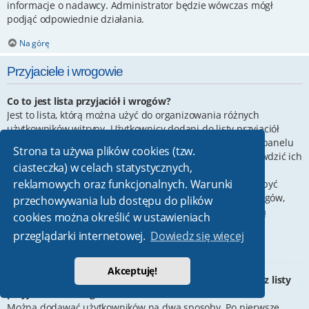
informacje o nadawcy. Administrator będzie wówczas mógł
podjąć odpowiednie działania.
Na górę
Przyjaciele i wrogowie
Co to jest lista przyjaciół i wrogów?
Jest to lista, którą można użyć do organizowania różnych
użytkowników witryny. Użytkownicy dodani do listy przyjaciół
będą wyświetleni na karcie
Przyjaciele
znajdującej się w panelu
Strona ta używa plików cookies (tzw.
zarządzania kontem. Z tego poziomu można szybko sprawdzić ich
ciasteczka) w celach statystycznych,
status, a także wysłać prywatną wiadomość. Zależnie od
reklamowych oraz funkcjonalnych. Warunki
używanego stylu witryny, posty tych użytkowników mogą być
wyróżniane. Jeśli użytkownik zostanie dodany do listy wrogów,
przechowywania lub dostępu do plików
wszystkie posty przez niego napisane domyślnie nie będą
cookies można określić w ustawieniach
wyświetlane.
przeglądarki internetowej.
Dowiedz się więcej
Na górę
Akceptuję!
W jaki sposób można dodawać/usuwać użytkowników z listy
przyjaciół lub wrogów?
Można dodawać użytkowników na dwa sposoby. Po pierwsze,