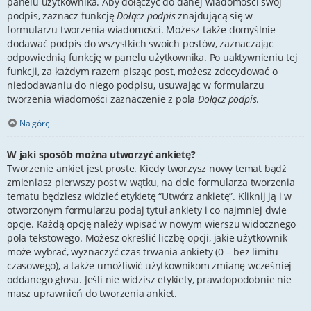
panelu użytkownika. Aby dołączyć do danej wiadomości swój
podpis, zaznacz funkcję
Dołącz podpis
znajdującą się w
formularzu tworzenia wiadomości. Możesz także domyślnie
dodawać podpis do wszystkich swoich postów, zaznaczając
odpowiednią funkcję w panelu użytkownika. Po uaktywnieniu tej
funkcji, za każdym razem pisząc post, możesz zdecydować o
niedodawaniu do niego podpisu, usuwając w formularzu
tworzenia wiadomości zaznaczenie z pola
Dołącz podpis
.
Na górę
W jaki sposób można utworzyć ankietę?
Tworzenie ankiet jest proste. Kiedy tworzysz nowy temat bądź
zmieniasz pierwszy post w wątku, na dole formularza tworzenia
tematu będziesz widzieć etykietę “Utwórz ankietę”. Kliknij ją i w
otworzonym formularzu podaj tytuł ankiety i co najmniej dwie
opcje. Każdą opcję należy wpisać w nowym wierszu widocznego
pola tekstowego. Możesz określić liczbę opcji, jakie użytkownik
może wybrać, wyznaczyć czas trwania ankiety (0 – bez limitu
czasowego), a także umożliwić użytkownikom zmianę wcześniej
oddanego głosu. Jeśli nie widzisz etykiety, prawdopodobnie nie
masz uprawnień do tworzenia ankiet.