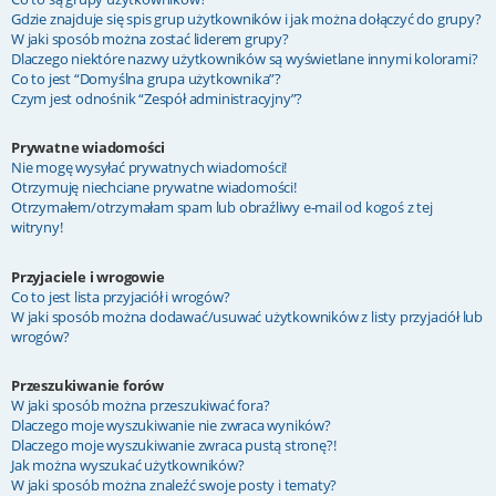
Gdzie znajduje się spis grup użytkowników i jak można dołączyć do grupy?
W jaki sposób można zostać liderem grupy?
Dlaczego niektóre nazwy użytkowników są wyświetlane innymi kolorami?
Co to jest “Domyślna grupa użytkownika”?
Czym jest odnośnik “Zespół administracyjny”?
Prywatne wiadomości
Nie mogę wysyłać prywatnych wiadomości!
Otrzymuję niechciane prywatne wiadomości!
Otrzymałem/otrzymałam spam lub obraźliwy e-mail od kogoś z tej
witryny!
Przyjaciele i wrogowie
Co to jest lista przyjaciół i wrogów?
W jaki sposób można dodawać/usuwać użytkowników z listy przyjaciół lub
wrogów?
Przeszukiwanie forów
W jaki sposób można przeszukiwać fora?
Dlaczego moje wyszukiwanie nie zwraca wyników?
Dlaczego moje wyszukiwanie zwraca pustą stronę?!
Jak można wyszukać użytkowników?
W jaki sposób można znaleźć swoje posty i tematy?