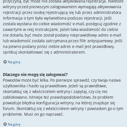
przyczyną, być może nie została aktywowana rejestracja. Niektóre
witryny przed pierwszym zalogowaniem wymagają aktywowania
rejestracji przez osobę rejestrującą się lub przez administratora.
Informacja o tym była wyświetlona podczas rejestracji. Jeśli
została wysłana do ciebie wiadomość e-mail, postępuj zgodnie z
zawartymi w niej instrukcjami. Jeżeli taka wiadomość do ciebie
nie dotarła, być może został podany nieprawidłowy adres e-mail
lub wiadomość została zatrzymana przez filtr antyspamowy. Jeśli
na pewno podany przez ciebie adres e-mail jest prawidłowy,
spróbuj skontaktować się z administratorem.
Na górę
Dlaczego nie mogę się zalogować?
Powodów może być kilka. Po pierwsze sprawdź, czy twoja nazwa
użytkownika i hasło są prawidłowe. Jeżeli są prawidłowe,
skontaktuj się z właścicielem witryny i zapytaj, czy cię nie
zablokowano. Istnieje też prawdopodobieństwo, że problem
powoduje błędna konfiguracja witryny, na której znajduje się
forum. Skontaktuj się z właścicielem witryny i powiadom go o tym
problemie. Musi on go naprawić.
Na górę