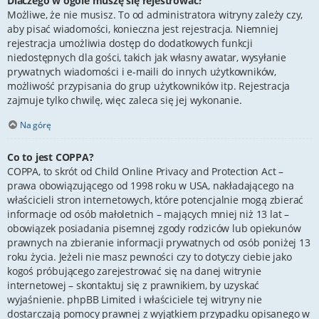
Dlaczego w ogóle muszę się rejestrować?
Możliwe, że nie musisz. To od administratora witryny zależy czy,
aby pisać wiadomości, konieczna jest rejestracja. Niemniej
rejestracja umożliwia dostęp do dodatkowych funkcji
niedostępnych dla gości, takich jak własny awatar, wysyłanie
prywatnych wiadomości i e-maili do innych użytkowników,
możliwość przypisania do grup użytkowników itp. Rejestracja
zajmuje tylko chwilę, więc zaleca się jej wykonanie.
Na górę
Co to jest COPPA?
COPPA, to skrót od Child Online Privacy and Protection Act –
prawa obowiązującego od 1998 roku w USA, nakładającego na
właścicieli stron internetowych, które potencjalnie mogą zbierać
informacje od osób małoletnich – mających mniej niż 13 lat –
obowiązek posiadania pisemnej zgody rodziców lub opiekunów
prawnych na zbieranie informacji prywatnych od osób poniżej 13
roku życia. Jeżeli nie masz pewności czy to dotyczy ciebie jako
kogoś próbującego zarejestrować się na danej witrynie
internetowej – skontaktuj się z prawnikiem, by uzyskać
wyjaśnienie. phpBB Limited i właściciele tej witryny nie
dostarczają pomocy prawnej z wyjątkiem przypadku opisanego w