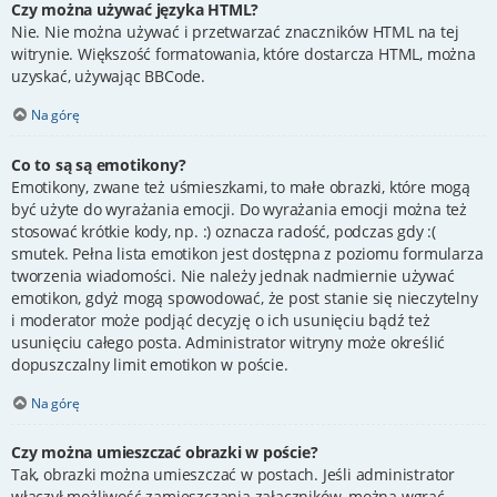
Czy można używać języka HTML?
Nie. Nie można używać i przetwarzać znaczników HTML na tej
witrynie. Większość formatowania, które dostarcza HTML, można
uzyskać, używając BBCode.
Na górę
Co to są są emotikony?
Emotikony, zwane też uśmieszkami, to małe obrazki, które mogą
być użyte do wyrażania emocji. Do wyrażania emocji można też
stosować krótkie kody, np. :) oznacza radość, podczas gdy :(
smutek. Pełna lista emotikon jest dostępna z poziomu formularza
tworzenia wiadomości. Nie należy jednak nadmiernie używać
emotikon, gdyż mogą spowodować, że post stanie się nieczytelny
i moderator może podjąć decyzję o ich usunięciu bądź też
usunięciu całego posta. Administrator witryny może określić
dopuszczalny limit emotikon w poście.
Na górę
Czy można umieszczać obrazki w poście?
Tak, obrazki można umieszczać w postach. Jeśli administrator
włączył możliwość zamieszczania załączników, można wgrać