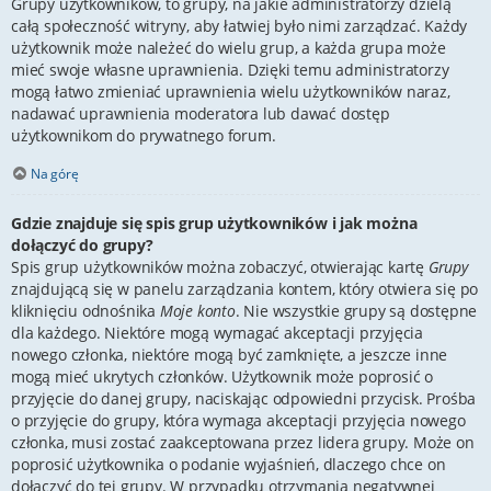
Grupy użytkowników, to grupy, na jakie administratorzy dzielą
całą społeczność witryny, aby łatwiej było nimi zarządzać. Każdy
użytkownik może należeć do wielu grup, a każda grupa może
mieć swoje własne uprawnienia. Dzięki temu administratorzy
mogą łatwo zmieniać uprawnienia wielu użytkowników naraz,
nadawać uprawnienia moderatora lub dawać dostęp
użytkownikom do prywatnego forum.
Na górę
Gdzie znajduje się spis grup użytkowników i jak można
dołączyć do grupy?
Spis grup użytkowników można zobaczyć, otwierając kartę
Grupy
znajdującą się w panelu zarządzania kontem, który otwiera się po
kliknięciu odnośnika
Moje konto
. Nie wszystkie grupy są dostępne
dla każdego. Niektóre mogą wymagać akceptacji przyjęcia
nowego członka, niektóre mogą być zamknięte, a jeszcze inne
mogą mieć ukrytych członków. Użytkownik może poprosić o
przyjęcie do danej grupy, naciskając odpowiedni przycisk. Prośba
o przyjęcie do grupy, która wymaga akceptacji przyjęcia nowego
członka, musi zostać zaakceptowana przez lidera grupy. Może on
poprosić użytkownika o podanie wyjaśnień, dlaczego chce on
dołączyć do tej grupy. W przypadku otrzymania negatywnej