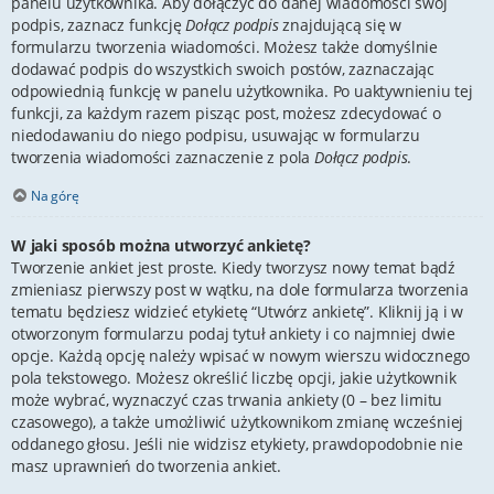
panelu użytkownika. Aby dołączyć do danej wiadomości swój
podpis, zaznacz funkcję
Dołącz podpis
znajdującą się w
formularzu tworzenia wiadomości. Możesz także domyślnie
dodawać podpis do wszystkich swoich postów, zaznaczając
odpowiednią funkcję w panelu użytkownika. Po uaktywnieniu tej
funkcji, za każdym razem pisząc post, możesz zdecydować o
niedodawaniu do niego podpisu, usuwając w formularzu
tworzenia wiadomości zaznaczenie z pola
Dołącz podpis
.
Na górę
W jaki sposób można utworzyć ankietę?
Tworzenie ankiet jest proste. Kiedy tworzysz nowy temat bądź
zmieniasz pierwszy post w wątku, na dole formularza tworzenia
tematu będziesz widzieć etykietę “Utwórz ankietę”. Kliknij ją i w
otworzonym formularzu podaj tytuł ankiety i co najmniej dwie
opcje. Każdą opcję należy wpisać w nowym wierszu widocznego
pola tekstowego. Możesz określić liczbę opcji, jakie użytkownik
może wybrać, wyznaczyć czas trwania ankiety (0 – bez limitu
czasowego), a także umożliwić użytkownikom zmianę wcześniej
oddanego głosu. Jeśli nie widzisz etykiety, prawdopodobnie nie
masz uprawnień do tworzenia ankiet.