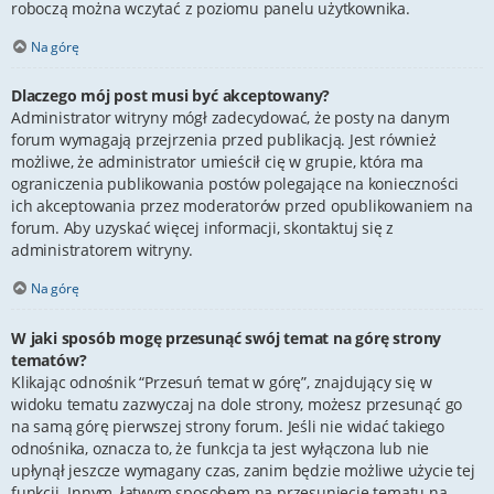
roboczą można wczytać z poziomu panelu użytkownika.
Na górę
Dlaczego mój post musi być akceptowany?
Administrator witryny mógł zadecydować, że posty na danym
forum wymagają przejrzenia przed publikacją. Jest również
możliwe, że administrator umieścił cię w grupie, która ma
ograniczenia publikowania postów polegające na konieczności
ich akceptowania przez moderatorów przed opublikowaniem na
forum. Aby uzyskać więcej informacji, skontaktuj się z
administratorem witryny.
Na górę
W jaki sposób mogę przesunąć swój temat na górę strony
tematów?
Klikając odnośnik “Przesuń temat w górę”, znajdujący się w
widoku tematu zazwyczaj na dole strony, możesz przesunąć go
na samą górę pierwszej strony forum. Jeśli nie widać takiego
odnośnika, oznacza to, że funkcja ta jest wyłączona lub nie
upłynął jeszcze wymagany czas, zanim będzie możliwe użycie tej
funkcji. Innym, łatwym sposobem na przesunięcie tematu na