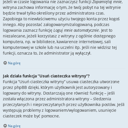
Jeżeli w czasie logowania nie zaznaczysz funkcji
Zapamiętaj mnie
,
witryna zachowa informację o tym, że twój pobyt na tej witrynie
będzie trwał tylko określony przez administratora czas.
Zapobiega to niewłaściwemu użyciu twojego konta przez kogoś
innego. Aby pozostać zalogowanym/zalogowaną, podczas
logowania zaznacz funkcję
Loguj mnie automatycznie
. Jest to
niezalecane, jeżeli korzystasz z witryny z ogólnie dostępnego
komputera, np. w bibliotece, kawiarence internetowej, sali
komputerowej w szkole lub na uczelni itp. Jeśli nie widzisz tej
funkcji, oznacza to, że administrator ją wyłączył.
Na górę
Jak działa funkcja “Usuń ciasteczka witryny”?
Funkcja “Usuń ciasteczka witryny” usuwa ciasteczka utworzone
przez phpBB dzięki, którym użytkownik jest autoryzowany i
logowany do witryny. Dostarczają one również funkcję – jeśli
została włączona przez administratora witryny – śledzenia
przeczytanych i nieprzeczytanych przez użytkownika postów. Jeśli
występują problemy z logowaniem/wylogowaniem, usunięcie
ciasteczek może być pomocne.
Na górę