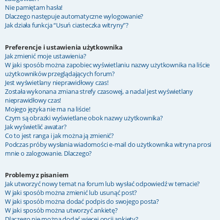
Nie pamiętam hasła!
Dlaczego następuje automatyczne wylogowanie?
Jak działa funkcja “Usuń ciasteczka witryny”?
Preferencje i ustawienia użytkownika
Jak zmienić moje ustawienia?
W jaki sposób można zapobiec wyświetlaniu nazwy użytkownika na liście
użytkowników przeglądających forum?
Jest wyświetlany nieprawidłowy czas!
Została wykonana zmiana strefy czasowej, a nadal jest wyświetlany
nieprawidłowy czas!
Mojego języka nie ma na liście!
Czym są obrazki wyświetlane obok nazwy użytkownika?
Jak wyświetlić awatar?
Co to jest ranga i jak można ją zmienić?
Podczas próby wysłania wiadomości e-mail do użytkownika witryna prosi
mnie o zalogowanie. Dlaczego?
Problemy z pisaniem
Jak utworzyć nowy temat na forum lub wysłać odpowiedź w temacie?
W jaki sposób można zmienić lub usunąć post?
W jaki sposób można dodać podpis do swojego posta?
W jaki sposób można utworzyć ankietę?
Dlaczego nie można dodać więcej opcji ankiety?