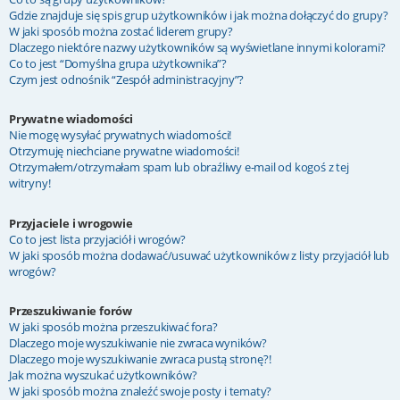
Gdzie znajduje się spis grup użytkowników i jak można dołączyć do grupy?
W jaki sposób można zostać liderem grupy?
Dlaczego niektóre nazwy użytkowników są wyświetlane innymi kolorami?
Co to jest “Domyślna grupa użytkownika”?
Czym jest odnośnik “Zespół administracyjny”?
Prywatne wiadomości
Nie mogę wysyłać prywatnych wiadomości!
Otrzymuję niechciane prywatne wiadomości!
Otrzymałem/otrzymałam spam lub obraźliwy e-mail od kogoś z tej
witryny!
Przyjaciele i wrogowie
Co to jest lista przyjaciół i wrogów?
W jaki sposób można dodawać/usuwać użytkowników z listy przyjaciół lub
wrogów?
Przeszukiwanie forów
W jaki sposób można przeszukiwać fora?
Dlaczego moje wyszukiwanie nie zwraca wyników?
Dlaczego moje wyszukiwanie zwraca pustą stronę?!
Jak można wyszukać użytkowników?
W jaki sposób można znaleźć swoje posty i tematy?