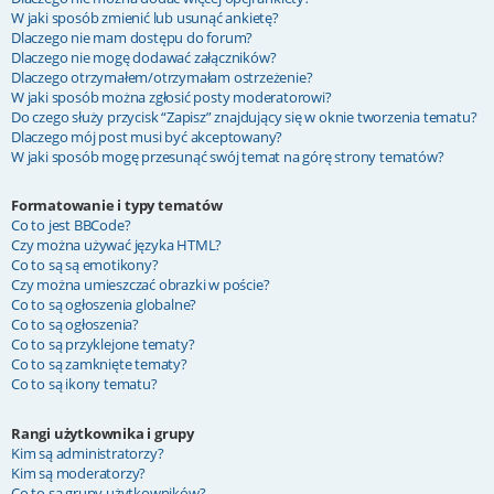
W jaki sposób zmienić lub usunąć ankietę?
Dlaczego nie mam dostępu do forum?
Dlaczego nie mogę dodawać załączników?
Dlaczego otrzymałem/otrzymałam ostrzeżenie?
W jaki sposób można zgłosić posty moderatorowi?
Do czego służy przycisk “Zapisz” znajdujący się w oknie tworzenia tematu?
Dlaczego mój post musi być akceptowany?
W jaki sposób mogę przesunąć swój temat na górę strony tematów?
Formatowanie i typy tematów
Co to jest BBCode?
Czy można używać języka HTML?
Co to są są emotikony?
Czy można umieszczać obrazki w poście?
Co to są ogłoszenia globalne?
Co to są ogłoszenia?
Co to są przyklejone tematy?
Co to są zamknięte tematy?
Co to są ikony tematu?
Rangi użytkownika i grupy
Kim są administratorzy?
Kim są moderatorzy?
Co to są grupy użytkowników?