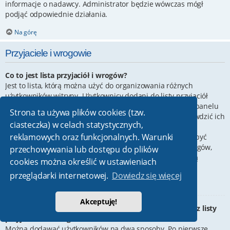
informacje o nadawcy. Administrator będzie wówczas mógł
podjąć odpowiednie działania.
Na górę
Przyjaciele i wrogowie
Co to jest lista przyjaciół i wrogów?
Jest to lista, którą można użyć do organizowania różnych
użytkowników witryny. Użytkownicy dodani do listy przyjaciół
będą wyświetleni na karcie
Przyjaciele
znajdującej się w panelu
Strona ta używa plików cookies (tzw.
zarządzania kontem. Z tego poziomu można szybko sprawdzić ich
ciasteczka) w celach statystycznych,
status, a także wysłać prywatną wiadomość. Zależnie od
reklamowych oraz funkcjonalnych. Warunki
używanego stylu witryny, posty tych użytkowników mogą być
wyróżniane. Jeśli użytkownik zostanie dodany do listy wrogów,
przechowywania lub dostępu do plików
wszystkie posty przez niego napisane domyślnie nie będą
cookies można określić w ustawieniach
wyświetlane.
przeglądarki internetowej.
Dowiedz się więcej
Na górę
Akceptuję!
W jaki sposób można dodawać/usuwać użytkowników z listy
przyjaciół lub wrogów?
Można dodawać użytkowników na dwa sposoby. Po pierwsze,