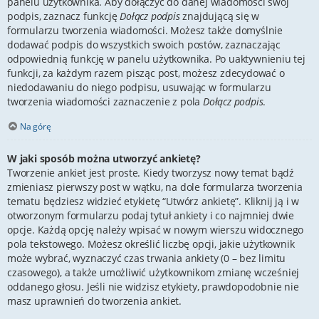
panelu użytkownika. Aby dołączyć do danej wiadomości swój
podpis, zaznacz funkcję
Dołącz podpis
znajdującą się w
formularzu tworzenia wiadomości. Możesz także domyślnie
dodawać podpis do wszystkich swoich postów, zaznaczając
odpowiednią funkcję w panelu użytkownika. Po uaktywnieniu tej
funkcji, za każdym razem pisząc post, możesz zdecydować o
niedodawaniu do niego podpisu, usuwając w formularzu
tworzenia wiadomości zaznaczenie z pola
Dołącz podpis
.
Na górę
W jaki sposób można utworzyć ankietę?
Tworzenie ankiet jest proste. Kiedy tworzysz nowy temat bądź
zmieniasz pierwszy post w wątku, na dole formularza tworzenia
tematu będziesz widzieć etykietę “Utwórz ankietę”. Kliknij ją i w
otworzonym formularzu podaj tytuł ankiety i co najmniej dwie
opcje. Każdą opcję należy wpisać w nowym wierszu widocznego
pola tekstowego. Możesz określić liczbę opcji, jakie użytkownik
może wybrać, wyznaczyć czas trwania ankiety (0 – bez limitu
czasowego), a także umożliwić użytkownikom zmianę wcześniej
oddanego głosu. Jeśli nie widzisz etykiety, prawdopodobnie nie
masz uprawnień do tworzenia ankiet.