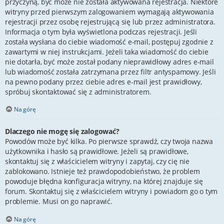
przyczyną, być może nie została aktywowana rejestracja. Niektóre
witryny przed pierwszym zalogowaniem wymagają aktywowania
rejestracji przez osobę rejestrującą się lub przez administratora.
Informacja o tym była wyświetlona podczas rejestracji. Jeśli
została wysłana do ciebie wiadomość e-mail, postępuj zgodnie z
zawartymi w niej instrukcjami. Jeżeli taka wiadomość do ciebie
nie dotarła, być może został podany nieprawidłowy adres e-mail
lub wiadomość została zatrzymana przez filtr antyspamowy. Jeśli
na pewno podany przez ciebie adres e-mail jest prawidłowy,
spróbuj skontaktować się z administratorem.
Na górę
Dlaczego nie mogę się zalogować?
Powodów może być kilka. Po pierwsze sprawdź, czy twoja nazwa
użytkownika i hasło są prawidłowe. Jeżeli są prawidłowe,
skontaktuj się z właścicielem witryny i zapytaj, czy cię nie
zablokowano. Istnieje też prawdopodobieństwo, że problem
powoduje błędna konfiguracja witryny, na której znajduje się
forum. Skontaktuj się z właścicielem witryny i powiadom go o tym
problemie. Musi on go naprawić.
Na górę