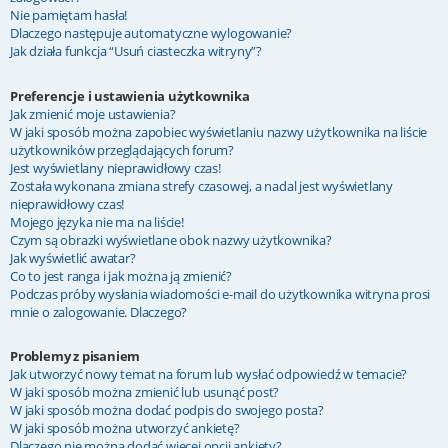
Nie pamiętam hasła!
Dlaczego następuje automatyczne wylogowanie?
Jak działa funkcja “Usuń ciasteczka witryny”?
Preferencje i ustawienia użytkownika
Jak zmienić moje ustawienia?
W jaki sposób można zapobiec wyświetlaniu nazwy użytkownika na liście
użytkowników przeglądających forum?
Jest wyświetlany nieprawidłowy czas!
Została wykonana zmiana strefy czasowej, a nadal jest wyświetlany
nieprawidłowy czas!
Mojego języka nie ma na liście!
Czym są obrazki wyświetlane obok nazwy użytkownika?
Jak wyświetlić awatar?
Co to jest ranga i jak można ją zmienić?
Podczas próby wysłania wiadomości e-mail do użytkownika witryna prosi
mnie o zalogowanie. Dlaczego?
Problemy z pisaniem
Jak utworzyć nowy temat na forum lub wysłać odpowiedź w temacie?
W jaki sposób można zmienić lub usunąć post?
W jaki sposób można dodać podpis do swojego posta?
W jaki sposób można utworzyć ankietę?
Dlaczego nie można dodać więcej opcji ankiety?