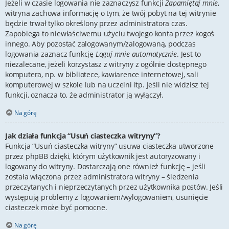
Jeżeli w czasie logowania nie zaznaczysz funkcji
Zapamiętaj mnie
,
witryna zachowa informację o tym, że twój pobyt na tej witrynie
będzie trwał tylko określony przez administratora czas.
Zapobiega to niewłaściwemu użyciu twojego konta przez kogoś
innego. Aby pozostać zalogowanym/zalogowaną, podczas
logowania zaznacz funkcję
Loguj mnie automatycznie
. Jest to
niezalecane, jeżeli korzystasz z witryny z ogólnie dostępnego
komputera, np. w bibliotece, kawiarence internetowej, sali
komputerowej w szkole lub na uczelni itp. Jeśli nie widzisz tej
funkcji, oznacza to, że administrator ją wyłączył.
Na górę
Jak działa funkcja “Usuń ciasteczka witryny”?
Funkcja “Usuń ciasteczka witryny” usuwa ciasteczka utworzone
przez phpBB dzięki, którym użytkownik jest autoryzowany i
logowany do witryny. Dostarczają one również funkcję – jeśli
została włączona przez administratora witryny – śledzenia
przeczytanych i nieprzeczytanych przez użytkownika postów. Jeśli
występują problemy z logowaniem/wylogowaniem, usunięcie
ciasteczek może być pomocne.
Na górę