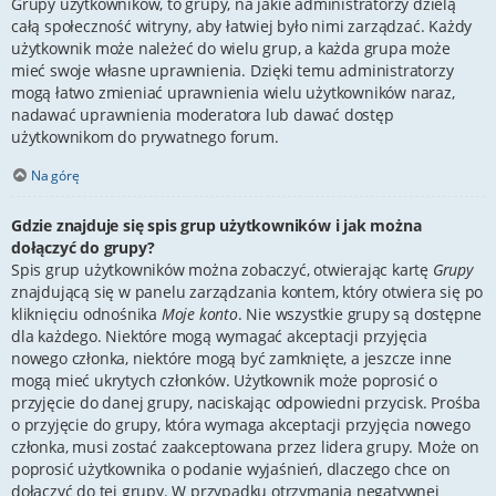
Grupy użytkowników, to grupy, na jakie administratorzy dzielą
całą społeczność witryny, aby łatwiej było nimi zarządzać. Każdy
użytkownik może należeć do wielu grup, a każda grupa może
mieć swoje własne uprawnienia. Dzięki temu administratorzy
mogą łatwo zmieniać uprawnienia wielu użytkowników naraz,
nadawać uprawnienia moderatora lub dawać dostęp
użytkownikom do prywatnego forum.
Na górę
Gdzie znajduje się spis grup użytkowników i jak można
dołączyć do grupy?
Spis grup użytkowników można zobaczyć, otwierając kartę
Grupy
znajdującą się w panelu zarządzania kontem, który otwiera się po
kliknięciu odnośnika
Moje konto
. Nie wszystkie grupy są dostępne
dla każdego. Niektóre mogą wymagać akceptacji przyjęcia
nowego członka, niektóre mogą być zamknięte, a jeszcze inne
mogą mieć ukrytych członków. Użytkownik może poprosić o
przyjęcie do danej grupy, naciskając odpowiedni przycisk. Prośba
o przyjęcie do grupy, która wymaga akceptacji przyjęcia nowego
członka, musi zostać zaakceptowana przez lidera grupy. Może on
poprosić użytkownika o podanie wyjaśnień, dlaczego chce on
dołączyć do tej grupy. W przypadku otrzymania negatywnej