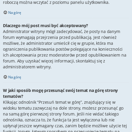
roboczą można wczytać z poziomu panelu użytkownika.
Na górę
Dlaczego mój post musi być akceptowany?
Administrator witryny mógł zadecydować, że posty na danym
forum wymagają przejrzenia przed publikacją. Jest również
możliwe, że administrator umieścił cię w grupie, która ma
ograniczenia publikowania postów polegające na konieczności
ich akceptowania przez moderatorów przed opublikowaniem na
forum. Aby uzyskać więcej informacji, skontaktuj się z
administratorem witryny.
Na górę
W jaki sposób mogę przesunąć swój temat na górę strony
tematów?
Klikając odnośnik “Przesuń temat w górę”, znajdujący się w
widoku tematu zazwyczaj na dole strony, możesz przesunąć go
na samą górę pierwszej strony forum. Jeśli nie widać takiego
odnośnika, oznacza to, że funkcja ta jest wyłączona lub nie
upłynął jeszcze wymagany czas, zanim będzie możliwe użycie tej
funkcji. Innym, łatwym sposobem na przesunięcie tematu na