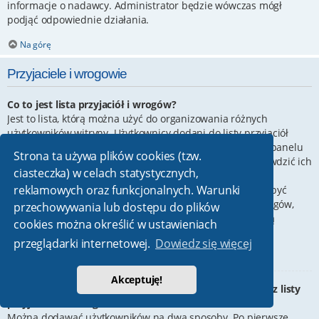
informacje o nadawcy. Administrator będzie wówczas mógł
podjąć odpowiednie działania.
Na górę
Przyjaciele i wrogowie
Co to jest lista przyjaciół i wrogów?
Jest to lista, którą można użyć do organizowania różnych
użytkowników witryny. Użytkownicy dodani do listy przyjaciół
będą wyświetleni na karcie
Przyjaciele
znajdującej się w panelu
Strona ta używa plików cookies (tzw.
zarządzania kontem. Z tego poziomu można szybko sprawdzić ich
ciasteczka) w celach statystycznych,
status, a także wysłać prywatną wiadomość. Zależnie od
reklamowych oraz funkcjonalnych. Warunki
używanego stylu witryny, posty tych użytkowników mogą być
wyróżniane. Jeśli użytkownik zostanie dodany do listy wrogów,
przechowywania lub dostępu do plików
wszystkie posty przez niego napisane domyślnie nie będą
cookies można określić w ustawieniach
wyświetlane.
przeglądarki internetowej.
Dowiedz się więcej
Na górę
Akceptuję!
W jaki sposób można dodawać/usuwać użytkowników z listy
przyjaciół lub wrogów?
Można dodawać użytkowników na dwa sposoby. Po pierwsze,