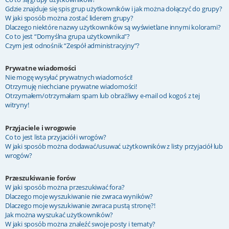
Gdzie znajduje się spis grup użytkowników i jak można dołączyć do grupy?
W jaki sposób można zostać liderem grupy?
Dlaczego niektóre nazwy użytkowników są wyświetlane innymi kolorami?
Co to jest “Domyślna grupa użytkownika”?
Czym jest odnośnik “Zespół administracyjny”?
Prywatne wiadomości
Nie mogę wysyłać prywatnych wiadomości!
Otrzymuję niechciane prywatne wiadomości!
Otrzymałem/otrzymałam spam lub obraźliwy e-mail od kogoś z tej
witryny!
Przyjaciele i wrogowie
Co to jest lista przyjaciół i wrogów?
W jaki sposób można dodawać/usuwać użytkowników z listy przyjaciół lub
wrogów?
Przeszukiwanie forów
W jaki sposób można przeszukiwać fora?
Dlaczego moje wyszukiwanie nie zwraca wyników?
Dlaczego moje wyszukiwanie zwraca pustą stronę?!
Jak można wyszukać użytkowników?
W jaki sposób można znaleźć swoje posty i tematy?