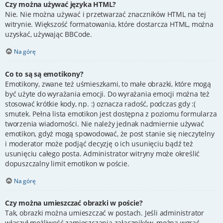
Czy można używać języka HTML?
Nie. Nie można używać i przetwarzać znaczników HTML na tej
witrynie. Większość formatowania, które dostarcza HTML, można
uzyskać, używając BBCode.
Na górę
Co to są są emotikony?
Emotikony, zwane też uśmieszkami, to małe obrazki, które mogą
być użyte do wyrażania emocji. Do wyrażania emocji można też
stosować krótkie kody, np. :) oznacza radość, podczas gdy :(
smutek. Pełna lista emotikon jest dostępna z poziomu formularza
tworzenia wiadomości. Nie należy jednak nadmiernie używać
emotikon, gdyż mogą spowodować, że post stanie się nieczytelny
i moderator może podjąć decyzję o ich usunięciu bądź też
usunięciu całego posta. Administrator witryny może określić
dopuszczalny limit emotikon w poście.
Na górę
Czy można umieszczać obrazki w poście?
Tak, obrazki można umieszczać w postach. Jeśli administrator
włączył możliwość zamieszczania załączników, można wgrać