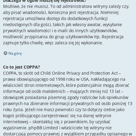
Dlaczego w ogóle muszę się rejestrować?
Możliwe, że nie musisz. To od administratora witryny zależy czy,
aby pisać wiadomości, konieczna jest rejestracja. Niemniej
rejestracja umożliwia dostęp do dodatkowych funkcji
niedostępnych dla gości, takich jak własny awatar, wysyłanie
prywatnych wiadomości i e-maili do innych użytkowników,
możliwość przypisania do grup użytkowników itp. Rejestracja
zajmuje tylko chwilę, więc zaleca się jej wykonanie.
Na górę
Co to jest COPPA?
COPPA, to skrót od Child Online Privacy and Protection Act –
prawa obowiązującego od 1998 roku w USA, nakładającego na
właścicieli stron internetowych, które potencjalnie mogą zbierać
informacje od osób małoletnich – mających mniej niż 13 lat –
obowiązek posiadania pisemnej zgody rodziców lub opiekunów
prawnych na zbieranie informacji prywatnych od osób poniżej 13
roku życia. Jeżeli nie masz pewności czy to dotyczy ciebie jako
kogoś próbującego zarejestrować się na danej witrynie
internetowej – skontaktuj się z prawnikiem, by uzyskać
wyjaśnienie. phpBB Limited i właściciele tej witryny nie
dostarczają pomocy prawnej z wyjątkiem przypadku opisanego w