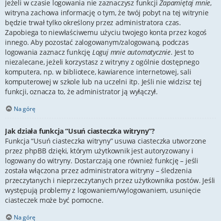
Jeżeli w czasie logowania nie zaznaczysz funkcji
Zapamiętaj mnie
,
witryna zachowa informację o tym, że twój pobyt na tej witrynie
będzie trwał tylko określony przez administratora czas.
Zapobiega to niewłaściwemu użyciu twojego konta przez kogoś
innego. Aby pozostać zalogowanym/zalogowaną, podczas
logowania zaznacz funkcję
Loguj mnie automatycznie
. Jest to
niezalecane, jeżeli korzystasz z witryny z ogólnie dostępnego
komputera, np. w bibliotece, kawiarence internetowej, sali
komputerowej w szkole lub na uczelni itp. Jeśli nie widzisz tej
funkcji, oznacza to, że administrator ją wyłączył.
Na górę
Jak działa funkcja “Usuń ciasteczka witryny”?
Funkcja “Usuń ciasteczka witryny” usuwa ciasteczka utworzone
przez phpBB dzięki, którym użytkownik jest autoryzowany i
logowany do witryny. Dostarczają one również funkcję – jeśli
została włączona przez administratora witryny – śledzenia
przeczytanych i nieprzeczytanych przez użytkownika postów. Jeśli
występują problemy z logowaniem/wylogowaniem, usunięcie
ciasteczek może być pomocne.
Na górę