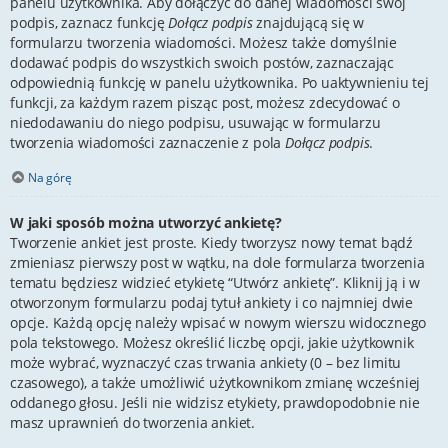
panelu użytkownika. Aby dołączyć do danej wiadomości swój
podpis, zaznacz funkcję
Dołącz podpis
znajdującą się w
formularzu tworzenia wiadomości. Możesz także domyślnie
dodawać podpis do wszystkich swoich postów, zaznaczając
odpowiednią funkcję w panelu użytkownika. Po uaktywnieniu tej
funkcji, za każdym razem pisząc post, możesz zdecydować o
niedodawaniu do niego podpisu, usuwając w formularzu
tworzenia wiadomości zaznaczenie z pola
Dołącz podpis
.
Na górę
W jaki sposób można utworzyć ankietę?
Tworzenie ankiet jest proste. Kiedy tworzysz nowy temat bądź
zmieniasz pierwszy post w wątku, na dole formularza tworzenia
tematu będziesz widzieć etykietę “Utwórz ankietę”. Kliknij ją i w
otworzonym formularzu podaj tytuł ankiety i co najmniej dwie
opcje. Każdą opcję należy wpisać w nowym wierszu widocznego
pola tekstowego. Możesz określić liczbę opcji, jakie użytkownik
może wybrać, wyznaczyć czas trwania ankiety (0 – bez limitu
czasowego), a także umożliwić użytkownikom zmianę wcześniej
oddanego głosu. Jeśli nie widzisz etykiety, prawdopodobnie nie
masz uprawnień do tworzenia ankiet.