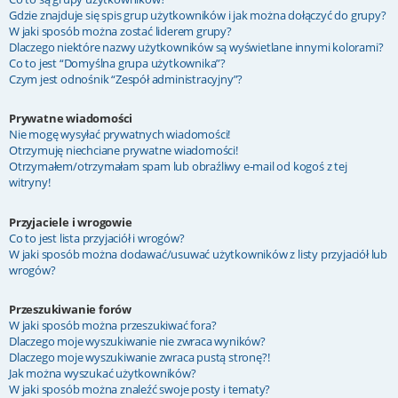
Gdzie znajduje się spis grup użytkowników i jak można dołączyć do grupy?
W jaki sposób można zostać liderem grupy?
Dlaczego niektóre nazwy użytkowników są wyświetlane innymi kolorami?
Co to jest “Domyślna grupa użytkownika”?
Czym jest odnośnik “Zespół administracyjny”?
Prywatne wiadomości
Nie mogę wysyłać prywatnych wiadomości!
Otrzymuję niechciane prywatne wiadomości!
Otrzymałem/otrzymałam spam lub obraźliwy e-mail od kogoś z tej
witryny!
Przyjaciele i wrogowie
Co to jest lista przyjaciół i wrogów?
W jaki sposób można dodawać/usuwać użytkowników z listy przyjaciół lub
wrogów?
Przeszukiwanie forów
W jaki sposób można przeszukiwać fora?
Dlaczego moje wyszukiwanie nie zwraca wyników?
Dlaczego moje wyszukiwanie zwraca pustą stronę?!
Jak można wyszukać użytkowników?
W jaki sposób można znaleźć swoje posty i tematy?