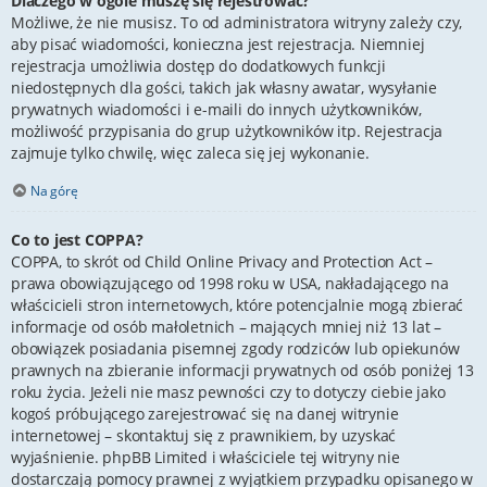
Dlaczego w ogóle muszę się rejestrować?
Możliwe, że nie musisz. To od administratora witryny zależy czy,
aby pisać wiadomości, konieczna jest rejestracja. Niemniej
rejestracja umożliwia dostęp do dodatkowych funkcji
niedostępnych dla gości, takich jak własny awatar, wysyłanie
prywatnych wiadomości i e-maili do innych użytkowników,
możliwość przypisania do grup użytkowników itp. Rejestracja
zajmuje tylko chwilę, więc zaleca się jej wykonanie.
Na górę
Co to jest COPPA?
COPPA, to skrót od Child Online Privacy and Protection Act –
prawa obowiązującego od 1998 roku w USA, nakładającego na
właścicieli stron internetowych, które potencjalnie mogą zbierać
informacje od osób małoletnich – mających mniej niż 13 lat –
obowiązek posiadania pisemnej zgody rodziców lub opiekunów
prawnych na zbieranie informacji prywatnych od osób poniżej 13
roku życia. Jeżeli nie masz pewności czy to dotyczy ciebie jako
kogoś próbującego zarejestrować się na danej witrynie
internetowej – skontaktuj się z prawnikiem, by uzyskać
wyjaśnienie. phpBB Limited i właściciele tej witryny nie
dostarczają pomocy prawnej z wyjątkiem przypadku opisanego w