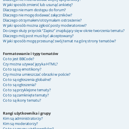
W jaki sposób zmienić lub usunąć ankietę?
Dlaczego nie mam dostępu do forum?
Dlaczego nie mogę dodawać załączników?
Dlaczego otrzymałem/otrzymałam ostrzeżenie?
W jaki sposób można zgłosić posty moderatorowi?
Do czego służy przycisk “Zapisz” znajdujący się w oknie tworzenia tematu?
Dlaczego mój post musi być akceptowany?
W jaki sposób mogę przesunąć swój temat na górę strony tematów?
Formatowanie i typy tematów
Co to jest BBCode?
Czy można używać języka HTML?
Co to są są emotikony?
Czy można umieszczać obrazki w poście?
Co to są ogłoszenia globalne?
Co to są ogłoszenia?
Co to są przyklejone tematy?
Co to są zamknięte tematy?
Co to są ikony tematu?
Rangi użytkownika i grupy
Kim są administratorzy?
Kim są moderatorzy?
Co to są grupy użytkowników?