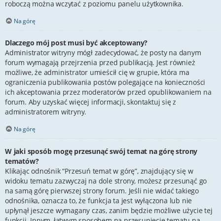
roboczą można wczytać z poziomu panelu użytkownika.
Na górę
Dlaczego mój post musi być akceptowany?
Administrator witryny mógł zadecydować, że posty na danym
forum wymagają przejrzenia przed publikacją. Jest również
możliwe, że administrator umieścił cię w grupie, która ma
ograniczenia publikowania postów polegające na konieczności
ich akceptowania przez moderatorów przed opublikowaniem na
forum. Aby uzyskać więcej informacji, skontaktuj się z
administratorem witryny.
Na górę
W jaki sposób mogę przesunąć swój temat na górę strony
tematów?
Klikając odnośnik “Przesuń temat w górę”, znajdujący się w
widoku tematu zazwyczaj na dole strony, możesz przesunąć go
na samą górę pierwszej strony forum. Jeśli nie widać takiego
odnośnika, oznacza to, że funkcja ta jest wyłączona lub nie
upłynął jeszcze wymagany czas, zanim będzie możliwe użycie tej
funkcji. Innym, łatwym sposobem na przesunięcie tematu na