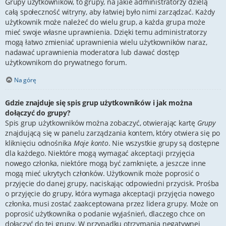
Grupy użytkowników, to grupy, na jakie administratorzy dzielą
całą społeczność witryny, aby łatwiej było nimi zarządzać. Każdy
użytkownik może należeć do wielu grup, a każda grupa może
mieć swoje własne uprawnienia. Dzięki temu administratorzy
mogą łatwo zmieniać uprawnienia wielu użytkowników naraz,
nadawać uprawnienia moderatora lub dawać dostęp
użytkownikom do prywatnego forum.
Na górę
Gdzie znajduje się spis grup użytkowników i jak można
dołączyć do grupy?
Spis grup użytkowników można zobaczyć, otwierając kartę
Grupy
znajdującą się w panelu zarządzania kontem, który otwiera się po
kliknięciu odnośnika
Moje konto
. Nie wszystkie grupy są dostępne
dla każdego. Niektóre mogą wymagać akceptacji przyjęcia
nowego członka, niektóre mogą być zamknięte, a jeszcze inne
mogą mieć ukrytych członków. Użytkownik może poprosić o
przyjęcie do danej grupy, naciskając odpowiedni przycisk. Prośba
o przyjęcie do grupy, która wymaga akceptacji przyjęcia nowego
członka, musi zostać zaakceptowana przez lidera grupy. Może on
poprosić użytkownika o podanie wyjaśnień, dlaczego chce on
dołączyć do tej grupy. W przypadku otrzymania negatywnej