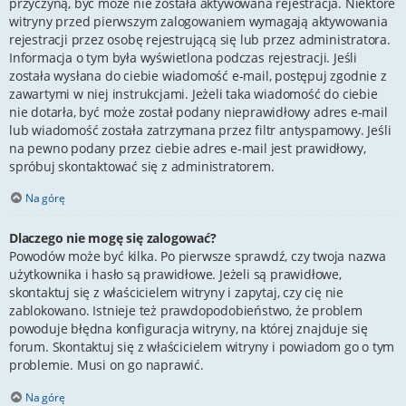
przyczyną, być może nie została aktywowana rejestracja. Niektóre
witryny przed pierwszym zalogowaniem wymagają aktywowania
rejestracji przez osobę rejestrującą się lub przez administratora.
Informacja o tym była wyświetlona podczas rejestracji. Jeśli
została wysłana do ciebie wiadomość e-mail, postępuj zgodnie z
zawartymi w niej instrukcjami. Jeżeli taka wiadomość do ciebie
nie dotarła, być może został podany nieprawidłowy adres e-mail
lub wiadomość została zatrzymana przez filtr antyspamowy. Jeśli
na pewno podany przez ciebie adres e-mail jest prawidłowy,
spróbuj skontaktować się z administratorem.
Na górę
Dlaczego nie mogę się zalogować?
Powodów może być kilka. Po pierwsze sprawdź, czy twoja nazwa
użytkownika i hasło są prawidłowe. Jeżeli są prawidłowe,
skontaktuj się z właścicielem witryny i zapytaj, czy cię nie
zablokowano. Istnieje też prawdopodobieństwo, że problem
powoduje błędna konfiguracja witryny, na której znajduje się
forum. Skontaktuj się z właścicielem witryny i powiadom go o tym
problemie. Musi on go naprawić.
Na górę