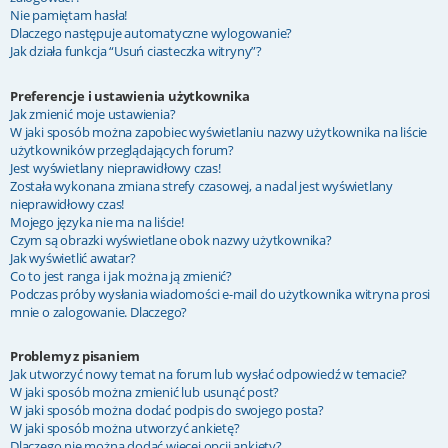
Nie pamiętam hasła!
Dlaczego następuje automatyczne wylogowanie?
Jak działa funkcja “Usuń ciasteczka witryny”?
Preferencje i ustawienia użytkownika
Jak zmienić moje ustawienia?
W jaki sposób można zapobiec wyświetlaniu nazwy użytkownika na liście
użytkowników przeglądających forum?
Jest wyświetlany nieprawidłowy czas!
Została wykonana zmiana strefy czasowej, a nadal jest wyświetlany
nieprawidłowy czas!
Mojego języka nie ma na liście!
Czym są obrazki wyświetlane obok nazwy użytkownika?
Jak wyświetlić awatar?
Co to jest ranga i jak można ją zmienić?
Podczas próby wysłania wiadomości e-mail do użytkownika witryna prosi
mnie o zalogowanie. Dlaczego?
Problemy z pisaniem
Jak utworzyć nowy temat na forum lub wysłać odpowiedź w temacie?
W jaki sposób można zmienić lub usunąć post?
W jaki sposób można dodać podpis do swojego posta?
W jaki sposób można utworzyć ankietę?
Dlaczego nie można dodać więcej opcji ankiety?