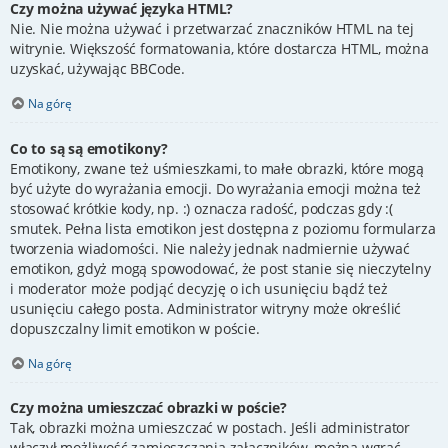
Czy można używać języka HTML?
Nie. Nie można używać i przetwarzać znaczników HTML na tej
witrynie. Większość formatowania, które dostarcza HTML, można
uzyskać, używając BBCode.
Na górę
Co to są są emotikony?
Emotikony, zwane też uśmieszkami, to małe obrazki, które mogą
być użyte do wyrażania emocji. Do wyrażania emocji można też
stosować krótkie kody, np. :) oznacza radość, podczas gdy :(
smutek. Pełna lista emotikon jest dostępna z poziomu formularza
tworzenia wiadomości. Nie należy jednak nadmiernie używać
emotikon, gdyż mogą spowodować, że post stanie się nieczytelny
i moderator może podjąć decyzję o ich usunięciu bądź też
usunięciu całego posta. Administrator witryny może określić
dopuszczalny limit emotikon w poście.
Na górę
Czy można umieszczać obrazki w poście?
Tak, obrazki można umieszczać w postach. Jeśli administrator
włączył możliwość zamieszczania załączników, można wgrać