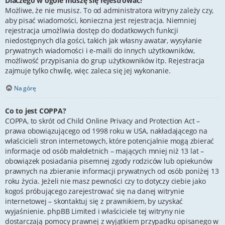
Dlaczego w ogóle muszę się rejestrować?
Możliwe, że nie musisz. To od administratora witryny zależy czy,
aby pisać wiadomości, konieczna jest rejestracja. Niemniej
rejestracja umożliwia dostęp do dodatkowych funkcji
niedostępnych dla gości, takich jak własny awatar, wysyłanie
prywatnych wiadomości i e-maili do innych użytkowników,
możliwość przypisania do grup użytkowników itp. Rejestracja
zajmuje tylko chwilę, więc zaleca się jej wykonanie.
Na górę
Co to jest COPPA?
COPPA, to skrót od Child Online Privacy and Protection Act –
prawa obowiązującego od 1998 roku w USA, nakładającego na
właścicieli stron internetowych, które potencjalnie mogą zbierać
informacje od osób małoletnich – mających mniej niż 13 lat –
obowiązek posiadania pisemnej zgody rodziców lub opiekunów
prawnych na zbieranie informacji prywatnych od osób poniżej 13
roku życia. Jeżeli nie masz pewności czy to dotyczy ciebie jako
kogoś próbującego zarejestrować się na danej witrynie
internetowej – skontaktuj się z prawnikiem, by uzyskać
wyjaśnienie. phpBB Limited i właściciele tej witryny nie
dostarczają pomocy prawnej z wyjątkiem przypadku opisanego w