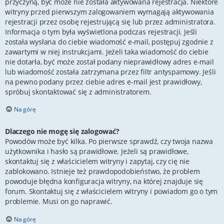
przyczyną, być może nie została aktywowana rejestracja. Niektóre
witryny przed pierwszym zalogowaniem wymagają aktywowania
rejestracji przez osobę rejestrującą się lub przez administratora.
Informacja o tym była wyświetlona podczas rejestracji. Jeśli
została wysłana do ciebie wiadomość e-mail, postępuj zgodnie z
zawartymi w niej instrukcjami. Jeżeli taka wiadomość do ciebie
nie dotarła, być może został podany nieprawidłowy adres e-mail
lub wiadomość została zatrzymana przez filtr antyspamowy. Jeśli
na pewno podany przez ciebie adres e-mail jest prawidłowy,
spróbuj skontaktować się z administratorem.
Na górę
Dlaczego nie mogę się zalogować?
Powodów może być kilka. Po pierwsze sprawdź, czy twoja nazwa
użytkownika i hasło są prawidłowe. Jeżeli są prawidłowe,
skontaktuj się z właścicielem witryny i zapytaj, czy cię nie
zablokowano. Istnieje też prawdopodobieństwo, że problem
powoduje błędna konfiguracja witryny, na której znajduje się
forum. Skontaktuj się z właścicielem witryny i powiadom go o tym
problemie. Musi on go naprawić.
Na górę