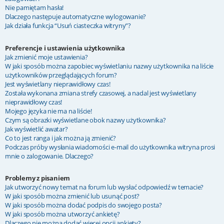
Nie pamiętam hasła!
Dlaczego następuje automatyczne wylogowanie?
Jak działa funkcja “Usuń ciasteczka witryny”?
Preferencje i ustawienia użytkownika
Jak zmienić moje ustawienia?
W jaki sposób można zapobiec wyświetlaniu nazwy użytkownika na liście
użytkowników przeglądających forum?
Jest wyświetlany nieprawidłowy czas!
Została wykonana zmiana strefy czasowej, a nadal jest wyświetlany
nieprawidłowy czas!
Mojego języka nie ma na liście!
Czym są obrazki wyświetlane obok nazwy użytkownika?
Jak wyświetlić awatar?
Co to jest ranga i jak można ją zmienić?
Podczas próby wysłania wiadomości e-mail do użytkownika witryna prosi
mnie o zalogowanie. Dlaczego?
Problemy z pisaniem
Jak utworzyć nowy temat na forum lub wysłać odpowiedź w temacie?
W jaki sposób można zmienić lub usunąć post?
W jaki sposób można dodać podpis do swojego posta?
W jaki sposób można utworzyć ankietę?
Dlaczego nie można dodać więcej opcji ankiety?