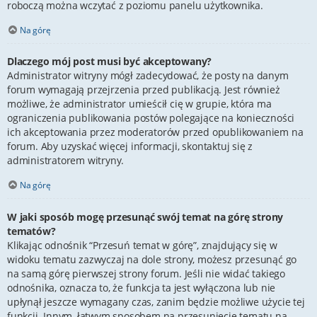
roboczą można wczytać z poziomu panelu użytkownika.
Na górę
Dlaczego mój post musi być akceptowany?
Administrator witryny mógł zadecydować, że posty na danym
forum wymagają przejrzenia przed publikacją. Jest również
możliwe, że administrator umieścił cię w grupie, która ma
ograniczenia publikowania postów polegające na konieczności
ich akceptowania przez moderatorów przed opublikowaniem na
forum. Aby uzyskać więcej informacji, skontaktuj się z
administratorem witryny.
Na górę
W jaki sposób mogę przesunąć swój temat na górę strony
tematów?
Klikając odnośnik “Przesuń temat w górę”, znajdujący się w
widoku tematu zazwyczaj na dole strony, możesz przesunąć go
na samą górę pierwszej strony forum. Jeśli nie widać takiego
odnośnika, oznacza to, że funkcja ta jest wyłączona lub nie
upłynął jeszcze wymagany czas, zanim będzie możliwe użycie tej
funkcji. Innym, łatwym sposobem na przesunięcie tematu na