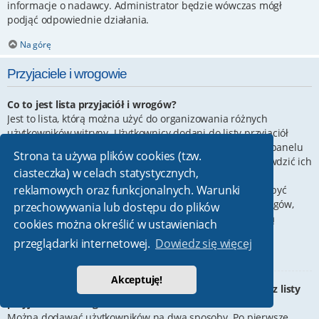
informacje o nadawcy. Administrator będzie wówczas mógł
podjąć odpowiednie działania.
Na górę
Przyjaciele i wrogowie
Co to jest lista przyjaciół i wrogów?
Jest to lista, którą można użyć do organizowania różnych
użytkowników witryny. Użytkownicy dodani do listy przyjaciół
będą wyświetleni na karcie
Przyjaciele
znajdującej się w panelu
Strona ta używa plików cookies (tzw.
zarządzania kontem. Z tego poziomu można szybko sprawdzić ich
ciasteczka) w celach statystycznych,
status, a także wysłać prywatną wiadomość. Zależnie od
reklamowych oraz funkcjonalnych. Warunki
używanego stylu witryny, posty tych użytkowników mogą być
wyróżniane. Jeśli użytkownik zostanie dodany do listy wrogów,
przechowywania lub dostępu do plików
wszystkie posty przez niego napisane domyślnie nie będą
cookies można określić w ustawieniach
wyświetlane.
przeglądarki internetowej.
Dowiedz się więcej
Na górę
Akceptuję!
W jaki sposób można dodawać/usuwać użytkowników z listy
przyjaciół lub wrogów?
Można dodawać użytkowników na dwa sposoby. Po pierwsze,