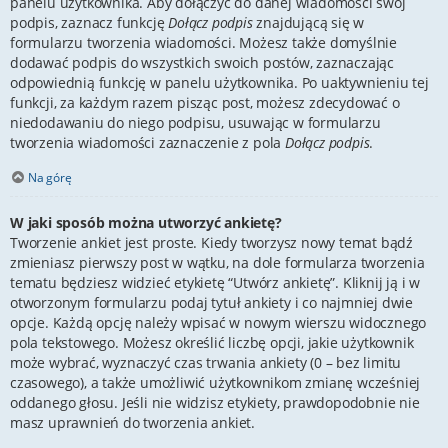
panelu użytkownika. Aby dołączyć do danej wiadomości swój
podpis, zaznacz funkcję
Dołącz podpis
znajdującą się w
formularzu tworzenia wiadomości. Możesz także domyślnie
dodawać podpis do wszystkich swoich postów, zaznaczając
odpowiednią funkcję w panelu użytkownika. Po uaktywnieniu tej
funkcji, za każdym razem pisząc post, możesz zdecydować o
niedodawaniu do niego podpisu, usuwając w formularzu
tworzenia wiadomości zaznaczenie z pola
Dołącz podpis
.
Na górę
W jaki sposób można utworzyć ankietę?
Tworzenie ankiet jest proste. Kiedy tworzysz nowy temat bądź
zmieniasz pierwszy post w wątku, na dole formularza tworzenia
tematu będziesz widzieć etykietę “Utwórz ankietę”. Kliknij ją i w
otworzonym formularzu podaj tytuł ankiety i co najmniej dwie
opcje. Każdą opcję należy wpisać w nowym wierszu widocznego
pola tekstowego. Możesz określić liczbę opcji, jakie użytkownik
może wybrać, wyznaczyć czas trwania ankiety (0 – bez limitu
czasowego), a także umożliwić użytkownikom zmianę wcześniej
oddanego głosu. Jeśli nie widzisz etykiety, prawdopodobnie nie
masz uprawnień do tworzenia ankiet.