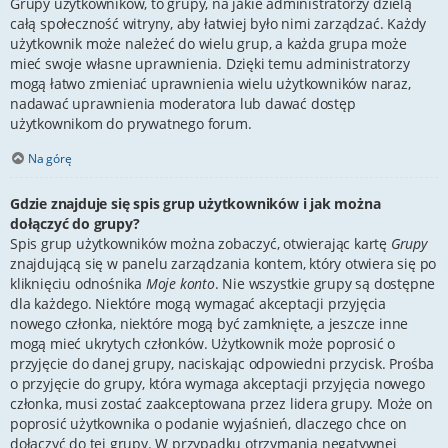
Grupy użytkowników, to grupy, na jakie administratorzy dzielą
całą społeczność witryny, aby łatwiej było nimi zarządzać. Każdy
użytkownik może należeć do wielu grup, a każda grupa może
mieć swoje własne uprawnienia. Dzięki temu administratorzy
mogą łatwo zmieniać uprawnienia wielu użytkowników naraz,
nadawać uprawnienia moderatora lub dawać dostęp
użytkownikom do prywatnego forum.
Na górę
Gdzie znajduje się spis grup użytkowników i jak można
dołączyć do grupy?
Spis grup użytkowników można zobaczyć, otwierając kartę
Grupy
znajdującą się w panelu zarządzania kontem, który otwiera się po
kliknięciu odnośnika
Moje konto
. Nie wszystkie grupy są dostępne
dla każdego. Niektóre mogą wymagać akceptacji przyjęcia
nowego członka, niektóre mogą być zamknięte, a jeszcze inne
mogą mieć ukrytych członków. Użytkownik może poprosić o
przyjęcie do danej grupy, naciskając odpowiedni przycisk. Prośba
o przyjęcie do grupy, która wymaga akceptacji przyjęcia nowego
członka, musi zostać zaakceptowana przez lidera grupy. Może on
poprosić użytkownika o podanie wyjaśnień, dlaczego chce on
dołączyć do tej grupy. W przypadku otrzymania negatywnej