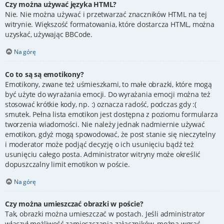
Czy można używać języka HTML?
Nie. Nie można używać i przetwarzać znaczników HTML na tej
witrynie. Większość formatowania, które dostarcza HTML, można
uzyskać, używając BBCode.
Na górę
Co to są są emotikony?
Emotikony, zwane też uśmieszkami, to małe obrazki, które mogą
być użyte do wyrażania emocji. Do wyrażania emocji można też
stosować krótkie kody, np. :) oznacza radość, podczas gdy :(
smutek. Pełna lista emotikon jest dostępna z poziomu formularza
tworzenia wiadomości. Nie należy jednak nadmiernie używać
emotikon, gdyż mogą spowodować, że post stanie się nieczytelny
i moderator może podjąć decyzję o ich usunięciu bądź też
usunięciu całego posta. Administrator witryny może określić
dopuszczalny limit emotikon w poście.
Na górę
Czy można umieszczać obrazki w poście?
Tak, obrazki można umieszczać w postach. Jeśli administrator
włączył możliwość zamieszczania załączników, można wgrać