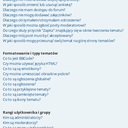
W jaki sposób zmienić lub usunąć ankietę?
Dlaczego nie mam dostępu do forum?
Dlaczego nie mogę dodawać załączników?
Dlaczego otrzymałem/otrzymałam ostrzeżenie?
W jaki sposób można zgłosić posty moderatorowi?
Do czego służy przycisk “Zapisz” znajdujący się w oknie tworzenia tematu?
Dlaczego mój post musi być akceptowany?
W jaki sposób mogę przesunąć swój temat na górę strony tematów?
Formatowanie i typy tematów
Co to jest BBCode?
Czy można używać języka HTML?
Co to są są emotikony?
Czy można umieszczać obrazki w poście?
Co to są ogłoszenia globalne?
Co to są ogłoszenia?
Co to są przyklejone tematy?
Co to są zamknięte tematy?
Co to są ikony tematu?
Rangi użytkownika i grupy
Kim są administratorzy?
Kim są moderatorzy?
Co to są grupy użytkowników?