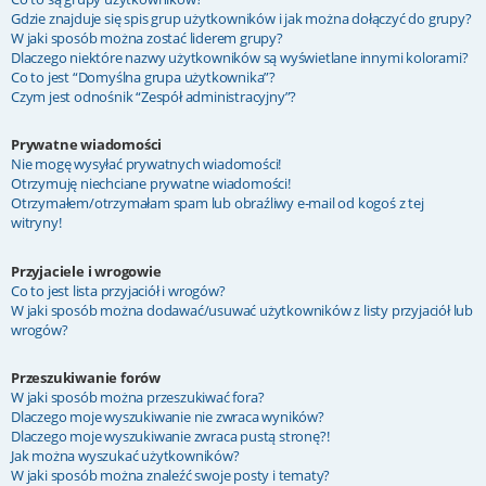
Gdzie znajduje się spis grup użytkowników i jak można dołączyć do grupy?
W jaki sposób można zostać liderem grupy?
Dlaczego niektóre nazwy użytkowników są wyświetlane innymi kolorami?
Co to jest “Domyślna grupa użytkownika”?
Czym jest odnośnik “Zespół administracyjny”?
Prywatne wiadomości
Nie mogę wysyłać prywatnych wiadomości!
Otrzymuję niechciane prywatne wiadomości!
Otrzymałem/otrzymałam spam lub obraźliwy e-mail od kogoś z tej
witryny!
Przyjaciele i wrogowie
Co to jest lista przyjaciół i wrogów?
W jaki sposób można dodawać/usuwać użytkowników z listy przyjaciół lub
wrogów?
Przeszukiwanie forów
W jaki sposób można przeszukiwać fora?
Dlaczego moje wyszukiwanie nie zwraca wyników?
Dlaczego moje wyszukiwanie zwraca pustą stronę?!
Jak można wyszukać użytkowników?
W jaki sposób można znaleźć swoje posty i tematy?