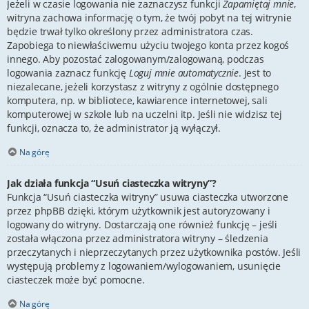
Jeżeli w czasie logowania nie zaznaczysz funkcji
Zapamiętaj mnie
,
witryna zachowa informację o tym, że twój pobyt na tej witrynie
będzie trwał tylko określony przez administratora czas.
Zapobiega to niewłaściwemu użyciu twojego konta przez kogoś
innego. Aby pozostać zalogowanym/zalogowaną, podczas
logowania zaznacz funkcję
Loguj mnie automatycznie
. Jest to
niezalecane, jeżeli korzystasz z witryny z ogólnie dostępnego
komputera, np. w bibliotece, kawiarence internetowej, sali
komputerowej w szkole lub na uczelni itp. Jeśli nie widzisz tej
funkcji, oznacza to, że administrator ją wyłączył.
Na górę
Jak działa funkcja “Usuń ciasteczka witryny”?
Funkcja “Usuń ciasteczka witryny” usuwa ciasteczka utworzone
przez phpBB dzięki, którym użytkownik jest autoryzowany i
logowany do witryny. Dostarczają one również funkcję – jeśli
została włączona przez administratora witryny – śledzenia
przeczytanych i nieprzeczytanych przez użytkownika postów. Jeśli
występują problemy z logowaniem/wylogowaniem, usunięcie
ciasteczek może być pomocne.
Na górę