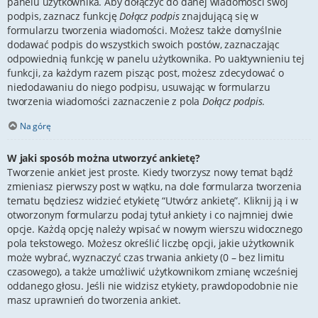
panelu użytkownika. Aby dołączyć do danej wiadomości swój
podpis, zaznacz funkcję
Dołącz podpis
znajdującą się w
formularzu tworzenia wiadomości. Możesz także domyślnie
dodawać podpis do wszystkich swoich postów, zaznaczając
odpowiednią funkcję w panelu użytkownika. Po uaktywnieniu tej
funkcji, za każdym razem pisząc post, możesz zdecydować o
niedodawaniu do niego podpisu, usuwając w formularzu
tworzenia wiadomości zaznaczenie z pola
Dołącz podpis
.
Na górę
W jaki sposób można utworzyć ankietę?
Tworzenie ankiet jest proste. Kiedy tworzysz nowy temat bądź
zmieniasz pierwszy post w wątku, na dole formularza tworzenia
tematu będziesz widzieć etykietę “Utwórz ankietę”. Kliknij ją i w
otworzonym formularzu podaj tytuł ankiety i co najmniej dwie
opcje. Każdą opcję należy wpisać w nowym wierszu widocznego
pola tekstowego. Możesz określić liczbę opcji, jakie użytkownik
może wybrać, wyznaczyć czas trwania ankiety (0 – bez limitu
czasowego), a także umożliwić użytkownikom zmianę wcześniej
oddanego głosu. Jeśli nie widzisz etykiety, prawdopodobnie nie
masz uprawnień do tworzenia ankiet.