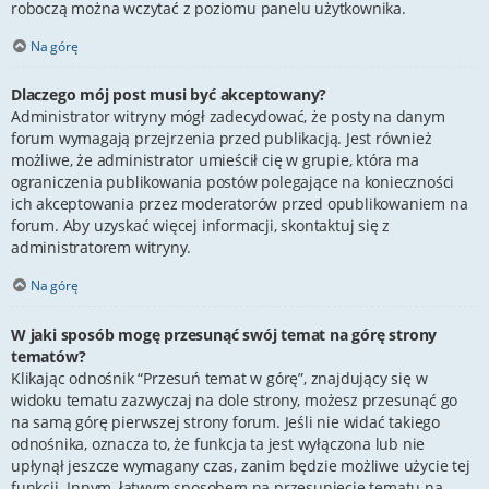
roboczą można wczytać z poziomu panelu użytkownika.
Na górę
Dlaczego mój post musi być akceptowany?
Administrator witryny mógł zadecydować, że posty na danym
forum wymagają przejrzenia przed publikacją. Jest również
możliwe, że administrator umieścił cię w grupie, która ma
ograniczenia publikowania postów polegające na konieczności
ich akceptowania przez moderatorów przed opublikowaniem na
forum. Aby uzyskać więcej informacji, skontaktuj się z
administratorem witryny.
Na górę
W jaki sposób mogę przesunąć swój temat na górę strony
tematów?
Klikając odnośnik “Przesuń temat w górę”, znajdujący się w
widoku tematu zazwyczaj na dole strony, możesz przesunąć go
na samą górę pierwszej strony forum. Jeśli nie widać takiego
odnośnika, oznacza to, że funkcja ta jest wyłączona lub nie
upłynął jeszcze wymagany czas, zanim będzie możliwe użycie tej
funkcji. Innym, łatwym sposobem na przesunięcie tematu na