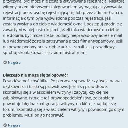
przyczyną, być może nie została aktywowana rejestracja. Niektóre
witryny przed pierwszym zalogowaniem wymagają aktywowania
rejestracji przez osobę rejestrującą się lub przez administratora.
Informacja o tym była wyświetlona podczas rejestracji. Jeśli
została wysłana do ciebie wiadomość e-mail, postępuj zgodnie z
zawartymi w niej instrukcjami. Jeżeli taka wiadomość do ciebie
nie dotarła, być może został podany nieprawidłowy adres e-mail
lub wiadomość została zatrzymana przez filtr antyspamowy. Jeśli
na pewno podany przez ciebie adres e-mail jest prawidłowy,
spróbuj skontaktować się z administratorem.
Na górę
Dlaczego nie mogę się zalogować?
Powodów może być kilka. Po pierwsze sprawdź, czy twoja nazwa
użytkownika i hasło są prawidłowe. Jeżeli są prawidłowe,
skontaktuj się z właścicielem witryny i zapytaj, czy cię nie
zablokowano. Istnieje też prawdopodobieństwo, że problem
powoduje błędna konfiguracja witryny, na której znajduje się
forum. Skontaktuj się z właścicielem witryny i powiadom go o tym
problemie. Musi on go naprawić.
Na górę