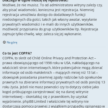
Dlaczego w ogóle muszę się rejestrować?
Możliwe, że nie musisz. To od administratora witryny zależy czy,
aby pisać wiadomości, konieczna jest rejestracja. Niemniej
rejestracja umożliwia dostęp do dodatkowych funkcji
niedostępnych dla gości, takich jak własny awatar, wysyłanie
prywatnych wiadomości i e-maili do innych użytkowników,
możliwość przypisania do grup użytkowników itp. Rejestracja
zajmuje tylko chwilę, więc zaleca się jej wykonanie.
Na górę
Co to jest COPPA?
COPPA, to skrót od Child Online Privacy and Protection Act –
prawa obowiązującego od 1998 roku w USA, nakładającego na
właścicieli stron internetowych, które potencjalnie mogą zbierać
informacje od osób małoletnich – mających mniej niż 13 lat –
obowiązek posiadania pisemnej zgody rodziców lub opiekunów
prawnych na zbieranie informacji prywatnych od osób poniżej 13
roku życia. Jeżeli nie masz pewności czy to dotyczy ciebie jako
kogoś próbującego zarejestrować się na danej witrynie
internetowej – skontaktuj się z prawnikiem, by uzyskać
wyjaśnienie. phpBB Limited i właściciele tej witryny nie
dostarczają pomocy prawnej z wyjątkiem przypadku opisanego w