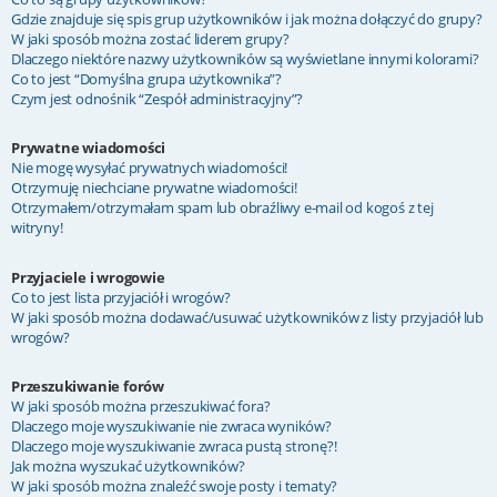
Gdzie znajduje się spis grup użytkowników i jak można dołączyć do grupy?
W jaki sposób można zostać liderem grupy?
Dlaczego niektóre nazwy użytkowników są wyświetlane innymi kolorami?
Co to jest “Domyślna grupa użytkownika”?
Czym jest odnośnik “Zespół administracyjny”?
Prywatne wiadomości
Nie mogę wysyłać prywatnych wiadomości!
Otrzymuję niechciane prywatne wiadomości!
Otrzymałem/otrzymałam spam lub obraźliwy e-mail od kogoś z tej
witryny!
Przyjaciele i wrogowie
Co to jest lista przyjaciół i wrogów?
W jaki sposób można dodawać/usuwać użytkowników z listy przyjaciół lub
wrogów?
Przeszukiwanie forów
W jaki sposób można przeszukiwać fora?
Dlaczego moje wyszukiwanie nie zwraca wyników?
Dlaczego moje wyszukiwanie zwraca pustą stronę?!
Jak można wyszukać użytkowników?
W jaki sposób można znaleźć swoje posty i tematy?