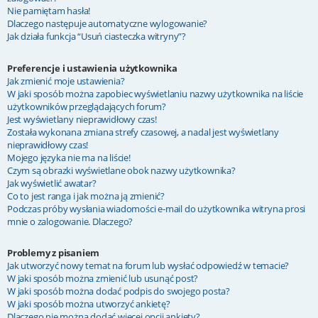
Nie pamiętam hasła!
Dlaczego następuje automatyczne wylogowanie?
Jak działa funkcja “Usuń ciasteczka witryny”?
Preferencje i ustawienia użytkownika
Jak zmienić moje ustawienia?
W jaki sposób można zapobiec wyświetlaniu nazwy użytkownika na liście
użytkowników przeglądających forum?
Jest wyświetlany nieprawidłowy czas!
Została wykonana zmiana strefy czasowej, a nadal jest wyświetlany
nieprawidłowy czas!
Mojego języka nie ma na liście!
Czym są obrazki wyświetlane obok nazwy użytkownika?
Jak wyświetlić awatar?
Co to jest ranga i jak można ją zmienić?
Podczas próby wysłania wiadomości e-mail do użytkownika witryna prosi
mnie o zalogowanie. Dlaczego?
Problemy z pisaniem
Jak utworzyć nowy temat na forum lub wysłać odpowiedź w temacie?
W jaki sposób można zmienić lub usunąć post?
W jaki sposób można dodać podpis do swojego posta?
W jaki sposób można utworzyć ankietę?
Dlaczego nie można dodać więcej opcji ankiety?