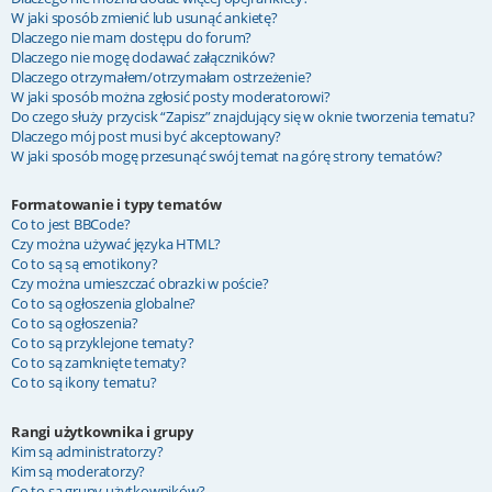
W jaki sposób zmienić lub usunąć ankietę?
Dlaczego nie mam dostępu do forum?
Dlaczego nie mogę dodawać załączników?
Dlaczego otrzymałem/otrzymałam ostrzeżenie?
W jaki sposób można zgłosić posty moderatorowi?
Do czego służy przycisk “Zapisz” znajdujący się w oknie tworzenia tematu?
Dlaczego mój post musi być akceptowany?
W jaki sposób mogę przesunąć swój temat na górę strony tematów?
Formatowanie i typy tematów
Co to jest BBCode?
Czy można używać języka HTML?
Co to są są emotikony?
Czy można umieszczać obrazki w poście?
Co to są ogłoszenia globalne?
Co to są ogłoszenia?
Co to są przyklejone tematy?
Co to są zamknięte tematy?
Co to są ikony tematu?
Rangi użytkownika i grupy
Kim są administratorzy?
Kim są moderatorzy?
Co to są grupy użytkowników?