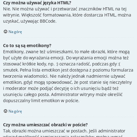
Czy można używać języka HTML?
Nie. Nie można używać i przetwarzać znaczników HTML na tej
witrynie. Większość formatowania, które dostarcza HTML, można
uzyskać, używając BBCode.
Na górę
Co to są są emotikony?
Emotikony, zwane też uśmieszkami, to małe obrazki, które mogą
być użyte do wyrażania emocji. Do wyrażania emocji można też
stosować krótkie kody, np. :) oznacza radość, podczas gdy :(
smutek. Pełna lista emotikon jest dostępna z poziomu formularza
tworzenia wiadomości. Nie należy jednak nadmiernie używać
emotikon, gdyż mogą spowodować, że post stanie się nieczytelny
i moderator może podjąć decyzję o ich usunięciu bądź też
usunięciu całego posta. Administrator witryny może określić
dopuszczalny limit emotikon w poście.
Na górę
Czy można umieszczać obrazki w poście?
Tak, obrazki można umieszczać w postach. Jeśli administrator
włączył możliwość zamieszczania załączników, można wgrać