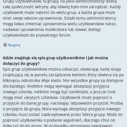
Grupy użytkowników, to grupy, na jakie administratorzy dzielą
całą społeczność witryny, aby łatwiej było nimi zarządzać. Każdy
użytkownik może należeć do wielu grup, a każda grupa może
mieć swoje własne uprawnienia. Dzięki temu administratorzy
mogą łatwo zmieniać uprawnienia wielu użytkowników naraz,
nadawać uprawnienia moderatora lub dawać dostęp
użytkownikom do prywatnego forum.
Na górę
Gdzie znajduje się spis grup użytkowników i jak można
dołączyć do grupy?
Spis grup użytkowników można zobaczyć, otwierając kartę
Grupy
znajdującą się w panelu zarządzania kontem, który otwiera się po
kliknięciu odnośnika
Moje konto
. Nie wszystkie grupy są dostępne
dla każdego. Niektóre mogą wymagać akceptacji przyjęcia
nowego członka, niektóre mogą być zamknięte, a jeszcze inne
mogą mieć ukrytych członków. Użytkownik może poprosić o
przyjęcie do danej grupy, naciskając odpowiedni przycisk. Prośba
o przyjęcie do grupy, która wymaga akceptacji przyjęcia nowego
członka, musi zostać zaakceptowana przez lidera grupy. Może on
poprosić użytkownika o podanie wyjaśnień, dlaczego chce on
dołączyć do tej grupy. W przypadku otrzymania negatywnej