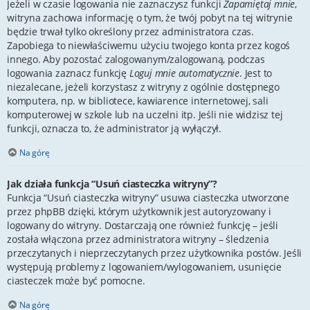
Jeżeli w czasie logowania nie zaznaczysz funkcji
Zapamiętaj mnie
,
witryna zachowa informację o tym, że twój pobyt na tej witrynie
będzie trwał tylko określony przez administratora czas.
Zapobiega to niewłaściwemu użyciu twojego konta przez kogoś
innego. Aby pozostać zalogowanym/zalogowaną, podczas
logowania zaznacz funkcję
Loguj mnie automatycznie
. Jest to
niezalecane, jeżeli korzystasz z witryny z ogólnie dostępnego
komputera, np. w bibliotece, kawiarence internetowej, sali
komputerowej w szkole lub na uczelni itp. Jeśli nie widzisz tej
funkcji, oznacza to, że administrator ją wyłączył.
Na górę
Jak działa funkcja “Usuń ciasteczka witryny”?
Funkcja “Usuń ciasteczka witryny” usuwa ciasteczka utworzone
przez phpBB dzięki, którym użytkownik jest autoryzowany i
logowany do witryny. Dostarczają one również funkcję – jeśli
została włączona przez administratora witryny – śledzenia
przeczytanych i nieprzeczytanych przez użytkownika postów. Jeśli
występują problemy z logowaniem/wylogowaniem, usunięcie
ciasteczek może być pomocne.
Na górę