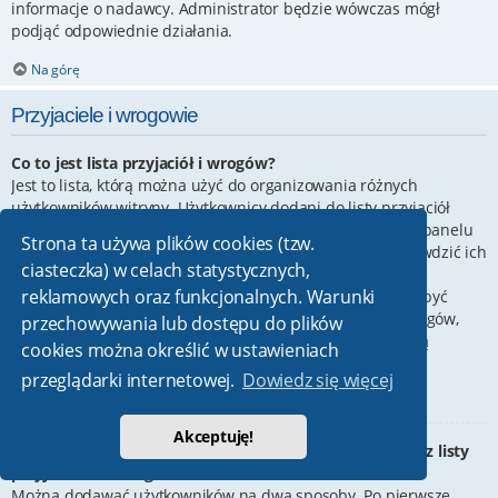
informacje o nadawcy. Administrator będzie wówczas mógł
podjąć odpowiednie działania.
Na górę
Przyjaciele i wrogowie
Co to jest lista przyjaciół i wrogów?
Jest to lista, którą można użyć do organizowania różnych
użytkowników witryny. Użytkownicy dodani do listy przyjaciół
będą wyświetleni na karcie
Przyjaciele
znajdującej się w panelu
Strona ta używa plików cookies (tzw.
zarządzania kontem. Z tego poziomu można szybko sprawdzić ich
ciasteczka) w celach statystycznych,
status, a także wysłać prywatną wiadomość. Zależnie od
reklamowych oraz funkcjonalnych. Warunki
używanego stylu witryny, posty tych użytkowników mogą być
wyróżniane. Jeśli użytkownik zostanie dodany do listy wrogów,
przechowywania lub dostępu do plików
wszystkie posty przez niego napisane domyślnie nie będą
cookies można określić w ustawieniach
wyświetlane.
przeglądarki internetowej.
Dowiedz się więcej
Na górę
Akceptuję!
W jaki sposób można dodawać/usuwać użytkowników z listy
przyjaciół lub wrogów?
Można dodawać użytkowników na dwa sposoby. Po pierwsze,