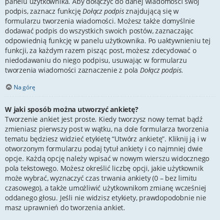
panelu użytkownika. Aby dołączyć do danej wiadomości swój
podpis, zaznacz funkcję
Dołącz podpis
znajdującą się w
formularzu tworzenia wiadomości. Możesz także domyślnie
dodawać podpis do wszystkich swoich postów, zaznaczając
odpowiednią funkcję w panelu użytkownika. Po uaktywnieniu tej
funkcji, za każdym razem pisząc post, możesz zdecydować o
niedodawaniu do niego podpisu, usuwając w formularzu
tworzenia wiadomości zaznaczenie z pola
Dołącz podpis
.
Na górę
W jaki sposób można utworzyć ankietę?
Tworzenie ankiet jest proste. Kiedy tworzysz nowy temat bądź
zmieniasz pierwszy post w wątku, na dole formularza tworzenia
tematu będziesz widzieć etykietę “Utwórz ankietę”. Kliknij ją i w
otworzonym formularzu podaj tytuł ankiety i co najmniej dwie
opcje. Każdą opcję należy wpisać w nowym wierszu widocznego
pola tekstowego. Możesz określić liczbę opcji, jakie użytkownik
może wybrać, wyznaczyć czas trwania ankiety (0 – bez limitu
czasowego), a także umożliwić użytkownikom zmianę wcześniej
oddanego głosu. Jeśli nie widzisz etykiety, prawdopodobnie nie
masz uprawnień do tworzenia ankiet.