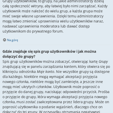
Grupy użytkowników, to grupy, na jakie administratorzy dzielą
całą społeczność witryny, aby łatwiej było nimi zarządzać. Każdy
użytkownik może należeć do wielu grup, a każda grupa może
mieć swoje własne uprawnienia. Dzięki temu administratorzy
mogą łatwo zmieniać uprawnienia wielu użytkowników naraz,
nadawać uprawnienia moderatora lub dawać dostęp
użytkownikom do prywatnego forum.
Na górę
Gdzie znajduje się spis grup użytkowników i jak można
dołączyć do grupy?
Spis grup użytkowników można zobaczyć, otwierając kartę
Grupy
znajdującą się w panelu zarządzania kontem, który otwiera się po
kliknięciu odnośnika
Moje konto
. Nie wszystkie grupy są dostępne
dla każdego. Niektóre mogą wymagać akceptacji przyjęcia
nowego członka, niektóre mogą być zamknięte, a jeszcze inne
mogą mieć ukrytych członków. Użytkownik może poprosić o
przyjęcie do danej grupy, naciskając odpowiedni przycisk. Prośba
o przyjęcie do grupy, która wymaga akceptacji przyjęcia nowego
członka, musi zostać zaakceptowana przez lidera grupy. Może on
poprosić użytkownika o podanie wyjaśnień, dlaczego chce on
dołączyć do tej grupy. W przypadku otrzymania negatywnej