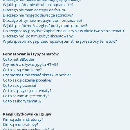
W jaki sposób zmienić lub usunąć ankietę?
Dlaczego nie mam dostępu do forum?
Dlaczego nie mogę dodawać załączników?
Dlaczego otrzymałem/otrzymałam ostrzeżenie?
W jaki sposób można zgłosić posty moderatorowi?
Do czego służy przycisk “Zapisz” znajdujący się w oknie tworzenia tematu?
Dlaczego mój post musi być akceptowany?
W jaki sposób mogę przesunąć swój temat na górę strony tematów?
Formatowanie i typy tematów
Co to jest BBCode?
Czy można używać języka HTML?
Co to są są emotikony?
Czy można umieszczać obrazki w poście?
Co to są ogłoszenia globalne?
Co to są ogłoszenia?
Co to są przyklejone tematy?
Co to są zamknięte tematy?
Co to są ikony tematu?
Rangi użytkownika i grupy
Kim są administratorzy?
Kim są moderatorzy?
Co to są grupy użytkowników?