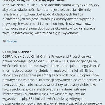
Dlaczego w ogóle muszę się rejestrować?
Możliwe, że nie musisz. To od administratora witryny zależy czy,
aby pisać wiadomości, konieczna jest rejestracja. Niemniej
rejestracja umożliwia dostęp do dodatkowych funkcji
niedostępnych dla gości, takich jak własny awatar, wysyłanie
prywatnych wiadomości i e-maili do innych użytkowników,
możliwość przypisania do grup użytkowników itp. Rejestracja
zajmuje tylko chwilę, więc zaleca się jej wykonanie.
Na górę
Co to jest COPPA?
COPPA, to skrót od Child Online Privacy and Protection Act –
prawa obowiązującego od 1998 roku w USA, nakładającego na
właścicieli stron internetowych, które potencjalnie mogą zbierać
informacje od osób małoletnich – mających mniej niż 13 lat –
obowiązek posiadania pisemnej zgody rodziców lub opiekunów
prawnych na zbieranie informacji prywatnych od osób poniżej 13
roku życia. Jeżeli nie masz pewności czy to dotyczy ciebie jako
kogoś próbującego zarejestrować się na danej witrynie
internetowej – skontaktuj się z prawnikiem, by uzyskać
wyjaśnienie. phpBB Limited i właściciele tej witryny nie
dostarczają pomocy prawnej z wyjątkiem przypadku opisanego w