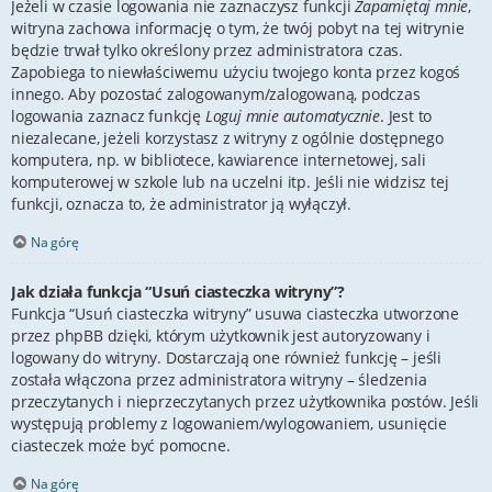
Jeżeli w czasie logowania nie zaznaczysz funkcji
Zapamiętaj mnie
,
witryna zachowa informację o tym, że twój pobyt na tej witrynie
będzie trwał tylko określony przez administratora czas.
Zapobiega to niewłaściwemu użyciu twojego konta przez kogoś
innego. Aby pozostać zalogowanym/zalogowaną, podczas
logowania zaznacz funkcję
Loguj mnie automatycznie
. Jest to
niezalecane, jeżeli korzystasz z witryny z ogólnie dostępnego
komputera, np. w bibliotece, kawiarence internetowej, sali
komputerowej w szkole lub na uczelni itp. Jeśli nie widzisz tej
funkcji, oznacza to, że administrator ją wyłączył.
Na górę
Jak działa funkcja “Usuń ciasteczka witryny”?
Funkcja “Usuń ciasteczka witryny” usuwa ciasteczka utworzone
przez phpBB dzięki, którym użytkownik jest autoryzowany i
logowany do witryny. Dostarczają one również funkcję – jeśli
została włączona przez administratora witryny – śledzenia
przeczytanych i nieprzeczytanych przez użytkownika postów. Jeśli
występują problemy z logowaniem/wylogowaniem, usunięcie
ciasteczek może być pomocne.
Na górę