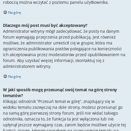
roboczą można wczytać z poziomu panelu użytkownika.
Na górę
Dlaczego mój post musi być akceptowany?
Administrator witryny mógł zadecydować, że posty na danym
forum wymagają przejrzenia przed publikacją. Jest również
możliwe, że administrator umieścił cię w grupie, która ma
ograniczenia publikowania postów polegające na konieczności
ich akceptowania przez moderatorów przed opublikowaniem na
forum. Aby uzyskać więcej informacji, skontaktuj się z
administratorem witryny.
Na górę
W jaki sposób mogę przesunąć swój temat na górę strony
tematów?
Klikając odnośnik “Przesuń temat w górę”, znajdujący się w
widoku tematu zazwyczaj na dole strony, możesz przesunąć go
na samą górę pierwszej strony forum. Jeśli nie widać takiego
odnośnika, oznacza to, że funkcja ta jest wyłączona lub nie
upłynął jeszcze wymagany czas, zanim będzie możliwe użycie tej
funkcji. Innym, łatwym sposobem na przesunięcie tematu na