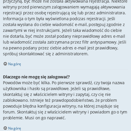
przyczyną, być może nie została aktywowana rejestracja. Niektóre
witryny przed pierwszym zalogowaniem wymagają aktywowania
rejestracji przez osobę rejestrującą się lub przez administratora.
Informacja o tym była wyświetlona podczas rejestracji. Jeśli
została wysłana do ciebie wiadomość e-mail, postępuj zgodnie z
zawartymi w niej instrukcjami. Jeżeli taka wiadomość do ciebie
nie dotarła, być może został podany nieprawidłowy adres e-mail
lub wiadomość została zatrzymana przez filtr antyspamowy. Jeśli
na pewno podany przez ciebie adres e-mail jest prawidłowy,
spróbuj skontaktować się z administratorem.
Na górę
Dlaczego nie mogę się zalogować?
Powodów może być kilka. Po pierwsze sprawdź, czy twoja nazwa
użytkownika i hasło są prawidłowe. Jeżeli są prawidłowe,
skontaktuj się z właścicielem witryny i zapytaj, czy cię nie
zablokowano. Istnieje też prawdopodobieństwo, że problem
powoduje błędna konfiguracja witryny, na której znajduje się
forum. Skontaktuj się z właścicielem witryny i powiadom go o tym
problemie. Musi on go naprawić.
Na górę