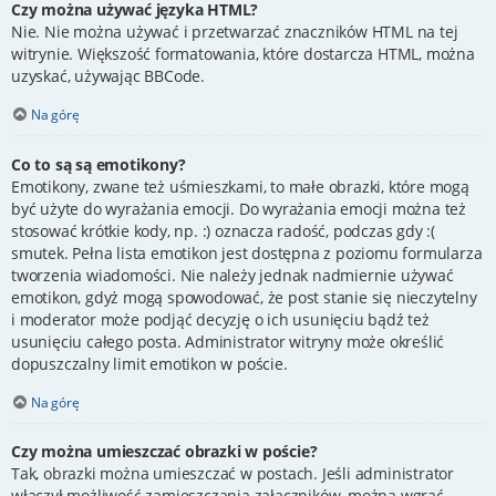
Czy można używać języka HTML?
Nie. Nie można używać i przetwarzać znaczników HTML na tej
witrynie. Większość formatowania, które dostarcza HTML, można
uzyskać, używając BBCode.
Na górę
Co to są są emotikony?
Emotikony, zwane też uśmieszkami, to małe obrazki, które mogą
być użyte do wyrażania emocji. Do wyrażania emocji można też
stosować krótkie kody, np. :) oznacza radość, podczas gdy :(
smutek. Pełna lista emotikon jest dostępna z poziomu formularza
tworzenia wiadomości. Nie należy jednak nadmiernie używać
emotikon, gdyż mogą spowodować, że post stanie się nieczytelny
i moderator może podjąć decyzję o ich usunięciu bądź też
usunięciu całego posta. Administrator witryny może określić
dopuszczalny limit emotikon w poście.
Na górę
Czy można umieszczać obrazki w poście?
Tak, obrazki można umieszczać w postach. Jeśli administrator
włączył możliwość zamieszczania załączników, można wgrać