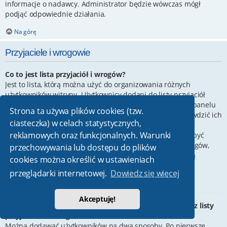
informacje o nadawcy. Administrator będzie wówczas mógł
podjąć odpowiednie działania.
Na górę
Przyjaciele i wrogowie
Co to jest lista przyjaciół i wrogów?
Jest to lista, którą można użyć do organizowania różnych
użytkowników witryny. Użytkownicy dodani do listy przyjaciół
będą wyświetleni na karcie
Przyjaciele
znajdującej się w panelu
Strona ta używa plików cookies (tzw.
zarządzania kontem. Z tego poziomu można szybko sprawdzić ich
ciasteczka) w celach statystycznych,
status, a także wysłać prywatną wiadomość. Zależnie od
reklamowych oraz funkcjonalnych. Warunki
używanego stylu witryny, posty tych użytkowników mogą być
wyróżniane. Jeśli użytkownik zostanie dodany do listy wrogów,
przechowywania lub dostępu do plików
wszystkie posty przez niego napisane domyślnie nie będą
cookies można określić w ustawieniach
wyświetlane.
przeglądarki internetowej.
Dowiedz się więcej
Na górę
Akceptuję!
W jaki sposób można dodawać/usuwać użytkowników z listy
przyjaciół lub wrogów?
Można dodawać użytkowników na dwa sposoby. Po pierwsze,