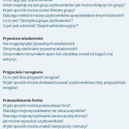
Gdzie znajduje się spis grup użytkowników i jak można dołączyć do grupy?
W jaki sposób można zostać liderem grupy?
Dlaczego niektóre nazwy użytkowników są wyświetlane innymi kolorami?
Co to jest “Domyślna grupa użytkownika”?
Czym jest odnośnik “Zespół administracyjny”?
Prywatne wiadomości
Nie mogę wysyłać prywatnych wiadomości!
Otrzymuję niechciane prywatne wiadomości!
Otrzymałem/otrzymałam spam lub obraźliwy e-mail od kogoś z tej
witryny!
Przyjaciele i wrogowie
Co to jest lista przyjaciół i wrogów?
W jaki sposób można dodawać/usuwać użytkowników z listy przyjaciół lub
wrogów?
Przeszukiwanie forów
W jaki sposób można przeszukiwać fora?
Dlaczego moje wyszukiwanie nie zwraca wyników?
Dlaczego moje wyszukiwanie zwraca pustą stronę?!
Jak można wyszukać użytkowników?
W jaki sposób można znaleźć swoje posty i tematy?