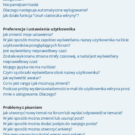
Nie pamiętam hasła!
Dlaczego następuje automatyczne wylogowanie?
Jak działa funkcja “Usuń ciasteczka witryny”?
Preferencje i ustawienia użytkownika
Jak zmienić moje ustawienia?
W jaki sposób można zapobiec wyświetlaniu nazwy użytkownika na liście
użytkowników przeglądających forum?
Jest wyświetlany nieprawidłowy czas!
Została wykonana zmiana strefy czasowej, a nadal jest wyświetlany
nieprawidłowy czas!
Mojego języka nie ma na liście!
Czym są obrazki wyświetlane obok nazwy użytkownika?
Jak wyświetlić awatar?
Co to jest ranga i jak można ją zmienić?
Podczas próby wysłania wiadomości e-mail do użytkownika witryna prosi
mnie o zalogowanie. Dlaczego?
Problemy z pisaniem
Jak utworzyć nowy temat na forum lub wysłać odpowiedź w temacie?
W jaki sposób można zmienić lub usunąć post?
W jaki sposób można dodać podpis do swojego posta?
W jaki sposób można utworzyć ankietę?
Dlaczego nie można dodać więcej opcji ankiety?