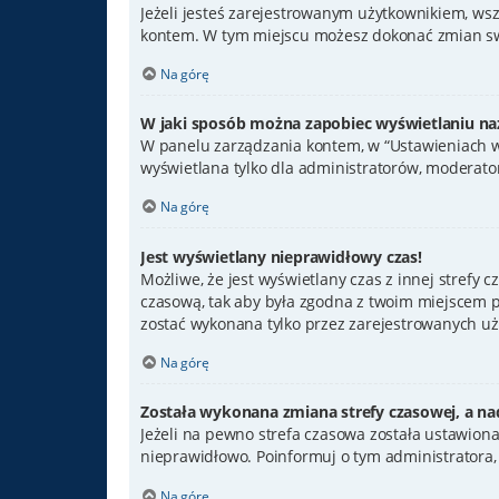
Jeżeli jesteś zarejestrowanym użytkownikiem, ws
kontem. W tym miejscu możesz dokonać zmian swoi
Na górę
W jaki sposób można zapobiec wyświetlaniu na
W panelu zarządzania kontem, w “Ustawieniach wi
wyświetlana tylko dla administratorów, moderator
Na górę
Jest wyświetlany nieprawidłowy czas!
Możliwe, że jest wyświetlany czas z innej strefy cz
czasową, tak aby była zgodna z twoim miejscem po
zostać wykonana tylko przez zarejestrowanych uży
Na górę
Została wykonana zmiana strefy czasowej, a nad
Jeżeli na pewno strefa czasowa została ustawiona
nieprawidłowo. Poinformuj o tym administratora,
Na górę