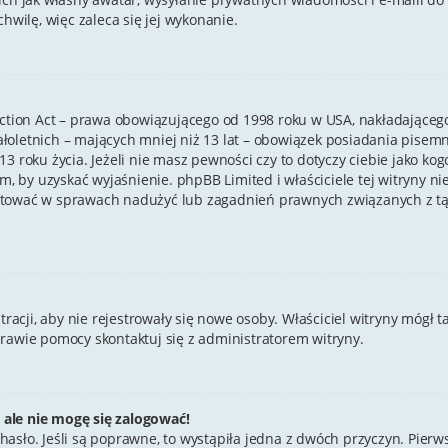
hwilę, więc zaleca się jej wykonanie.
ection Act – prawa obowiązującego od 1998 roku w USA, nakładającego 
ałoletnich – mających mniej niż 13 lat – obowiązek posiadania pise
3 roku życia. Jeżeli nie masz pewności czy to dotyczy ciebie jako ko
em, by uzyskać wyjaśnienie. phpBB Limited i właściciele tej witryny 
ktować w sprawach nadużyć lub zagadnień prawnych związanych z tą 
stracji, aby nie rejestrowały się nowe osoby. Właściciel witryny mógł 
prawie pomocy skontaktuj się z administratorem witryny.
 ale nie mogę się zalogować!
hasło. Jeśli są poprawne, to wystąpiła jedna z dwóch przyczyn. Pier