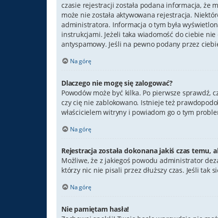
czasie rejestracji została podana informacja, że 
może nie została aktywowana rejestracja. Niektó
administratora. Informacja o tym była wyświetlona
instrukcjami. Jeżeli taka wiadomość do ciebie ni
antyspamowy. Jeśli na pewno podany przez ciebie
Na górę
Dlaczego nie mogę się zalogować?
Powodów może być kilka. Po pierwsze sprawdź, czy 
czy cię nie zablokowano. Istnieje też prawdopodo
właścicielem witryny i powiadom go o tym proble
Na górę
Rejestracja została dokonana jakiś czas temu, a
Możliwe, że z jakiegoś powodu administrator dez
którzy nic nie pisali przez dłuższy czas. Jeśli t
Na górę
Nie pamiętam hasła!