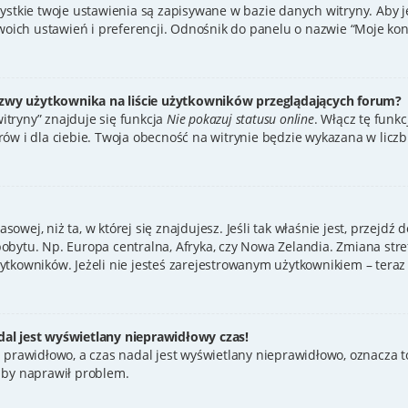
zystkie twoje ustawienia są zapisywane w bazie danych witryny. Aby 
ch ustawień i preferencji. Odnośnik do panelu o nazwie “Moje konto
zwy użytkownika na liście użytkowników przeglądających forum?
tryny” znajduje się funkcja
Nie pokazuj statusu online
. Włącz tę funk
ów i dla ciebie. Twoja obecność na witrynie będzie wykazana w licz
asowej, niż ta, w której się znajdujesz. Jeśli tak właśnie jest, przejd
bytu. Np. Europa centralna, Afryka, czy Nowa Zelandia. Zmiana stref
tkowników. Jeżeli nie jesteś zarejestrowanym użytkownikiem – teraz 
al jest wyświetlany nieprawidłowy czas!
 prawidłowo, a czas nadal jest wyświetlany nieprawidłowo, oznacza to
 by naprawił problem.