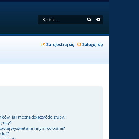
Szukaj
Wyszukiwanie zaa
Zarejestruj się
Zaloguj się
ników i jak można dołączyć do grupy?
 grupy?
ów są wyświetlane innymi kolorami?
nika”?