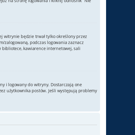
ź na stronę logowania i kliknij odnośnik “Nie
j witrynie będzie trwał tylko określony przez
nym/zalogowaną, podczas logowania zaznacz
 bibliotece, kawiarence internetowej, sali
ny i logowany do witryny. Dostarczają one
rzez użytkownika postów. Jeśli występują problemy