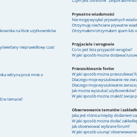
Czym jest odnośnik “Zespół administ
Prywatne wiadomości
Nie mogę wysyłać prywatnych wiado
Otrzymuję niechciane prywatne wia
kownika na liście użytkowników
Otrzymałem/otrzymałam spam lub obra
Przyjaciele i wrogowie
wyświetlany nieprawidłowy czas!
Co to jest lista przyjaciół i wrogów?
W jaki sposób można dodawać/usuwać
Przeszukiwanie forów
W jaki sposób można przeszukiwać f
ika witryna prosi mnie o
Dlaczego moje wyszukiwanie nie zw
Dlaczego moje wyszukiwanie zwraca 
Jak można wyszukać użytkowników?
W jaki sposób można znaleźć swoje p
dź w temacie?
Obserwowanie tematów i zakładk
Jaka jest różnica między dodaniem 
W jaki sposób można dodać zakładk
Jak obserwować wybrane forum?
W jaki sposób usunąć obserwowanie