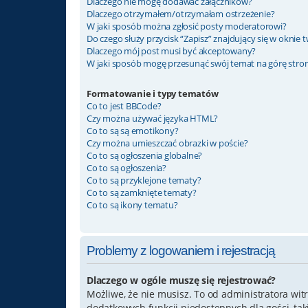
Dlaczego nie mogę dodawać załączników?
Dlaczego otrzymałem/otrzymałam ostrzeżenie?
W jaki sposób można zgłosić posty moderatorowi?
Do czego służy przycisk “Zapisz” znajdujący się w oknie
Dlaczego mój post musi być akceptowany?
W jaki sposób mogę przesunąć swój temat na górę str
Formatowanie i typy tematów
Co to jest BBCode?
Czy można używać języka HTML?
Co to są są emotikony?
Czy można umieszczać obrazki w poście?
Co to są ogłoszenia globalne?
Co to są ogłoszenia?
Co to są przyklejone tematy?
Co to są zamknięte tematy?
Co to są ikony tematu?
Problemy z logowaniem i rejestracją
Dlaczego w ogóle muszę się rejestrować?
Możliwe, że nie musisz. To od administratora witr
dodatkowych funkcji niedostępnych dla gości, ta