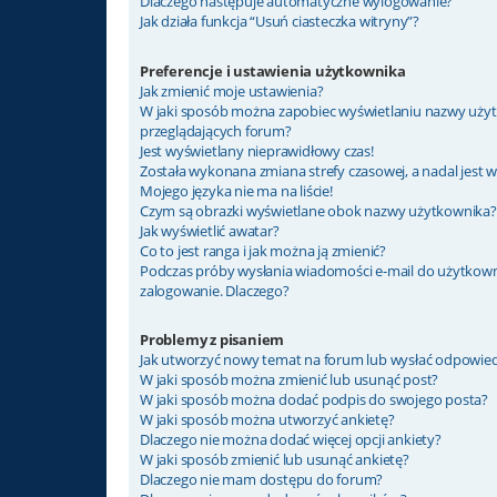
Dlaczego następuje automatyczne wylogowanie?
Jak działa funkcja “Usuń ciasteczka witryny”?
Preferencje i ustawienia użytkownika
Jak zmienić moje ustawienia?
W jaki sposób można zapobiec wyświetlaniu nazwy użyt
przeglądających forum?
Jest wyświetlany nieprawidłowy czas!
Została wykonana zmiana strefy czasowej, a nadal jest 
Mojego języka nie ma na liście!
Czym są obrazki wyświetlane obok nazwy użytkownika?
Jak wyświetlić awatar?
Co to jest ranga i jak można ją zmienić?
Podczas próby wysłania wiadomości e-mail do użytkown
zalogowanie. Dlaczego?
Problemy z pisaniem
Jak utworzyć nowy temat na forum lub wysłać odpowie
W jaki sposób można zmienić lub usunąć post?
W jaki sposób można dodać podpis do swojego posta?
W jaki sposób można utworzyć ankietę?
Dlaczego nie można dodać więcej opcji ankiety?
W jaki sposób zmienić lub usunąć ankietę?
Dlaczego nie mam dostępu do forum?