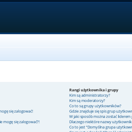
Rangi użytkownika i grupy
Kim są administratorzy?
Kim są moderatorzy?
Co to są grupy użytkowników?
mogę się zalogować!
Gdzie znajduje się spis grup użytkow
W jaki sposób można zostać liderem
nie mogę się zalogować?!
Dlaczego niektóre nazwy użytkownik
Co to jest “Domyślna grupa użytkow