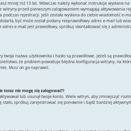
masz mniej niż 13 lat. Wówczas należy wykonać instrukcje wysłane na tw
re witryny przed pierwszym zalogowaniem wymagają aktywowania rejes
 podczas rejestracji. Jeśli została wysłana do ciebie wiadomość e-ma
e dotarła, być może został podany nieprawidłowy adres e-mail lub wia
 adres e-mail jest prawidłowy, spróbuj skontaktować się z administr
twoja nazwa użytkownika i hasło są prawidłowe. Jeżeli są prawidłowe,
bieństwo, że problem powoduje błędna konfiguracja witryny, na której
mie. Musi on go naprawić.
le teraz nie mogę się zalogować?!
aktywował lub usunął twoje konto. Wiele witryn, aby zmniejszyć rozm
ak się stało, spróbuj zarejestrować się ponownie i bądź bardziej akt