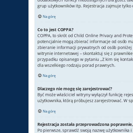
grup użytkowników itp. Rejestracja zajmuje tylko c
Na górę
Co to jest COPPA?
COPPA, to skrót od Child Online Privacy and Prot
potencjalnie mogą zbierać informacje od osób m
zbieranie informacji prywatnych od osób poniżej 1
witrynie internetowej – skontaktuj się z prawniki
przypadku opisanego w pytaniu „Z kim się konta
dla wszelkiego rodzaju porad prawnych.
Na górę
Dlaczego nie mogę się zarejestrować?
Być może właściciel witryny wyłączył funkcję reje
użytkownika, którą próbujesz zarejestrować. W s
Na górę
Rejestracja została przeprowadzona poprawnie,
Po pierwsze, sprawdź swoją nazwę użytkownika i 