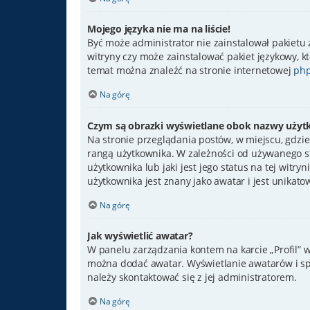
Mojego języka nie ma na liście!
Być może administrator nie zainstalował pakietu 
witryny czy może zainstalować pakiet językowy, kt
temat można znaleźć na stronie internetowej
php
Na górę
Czym są obrazki wyświetlane obok nazwy użyt
Na stronie przeglądania postów, w miejscu, gdzie
rangą użytkownika. W zależności od używanego st
użytkownika lub jaki jest jego status na tej witr
użytkownika jest znany jako awatar i jest unikato
Na górę
Jak wyświetlić awatar?
W panelu zarządzania kontem na karcie „Profil” w 
można dodać awatar. Wyświetlanie awatarów i spo
należy skontaktować się z jej administratorem.
Na górę