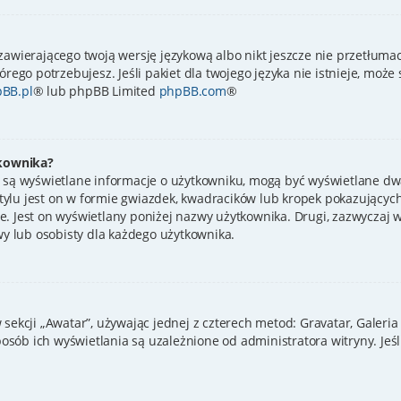
zawierającego twoją wersję językową albo nikt jeszcze nie przetłumac
órego potrzebujesz. Jeśli pakiet dla twojego języka nie istnieje, może
BB.pl
® lub phpBB Limited
phpBB.com
®
kownika?
 są wyświetlane informacje o użytkowniku, mogą być wyświetlane dwa
ylu jest on w formie gwiazdek, kwadracików lub kropek pokazujących
ynie. Jest on wyświetlany poniżej nazwy użytkownika. Drugi, zazwycza
wy lub osobisty dla każdego użytkownika.
sekcji „Awatar”, używając jednej z czterech metod: Gravatar, Galeria
sób ich wyświetlania są uzależnione od administratora witryny. Jeś