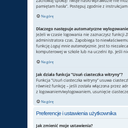
Zachowaj spokój! Twoje hasło wprawdzie nie może
pamiętam hasła”. Postępuj zgodnie z instrukcja
Na górę
Dlaczego następuje automatyczne wylogowanie
Jeżeli w czasie logowania nie zaznaczysz funkcji
Z
administratora czas. Zapobiega to niewłaściwem
funkcję
Loguj mnie automatycznie
. Jest to niezale
komputerowej w szkole lub na uczelni itp. Jeśli nie
Na górę
Jak działa funkcja “Usuń ciasteczka witryny”?
Funkcja “Usuń ciasteczka witryny” usuwa ciastec
również funkcję – jeśli została włączona przez a
z logowaniem/wylogowaniem, usunięcie ciastecz
Na górę
Preferencje i ustawienia użytkownika
Jak zmienić moje ustawienia?