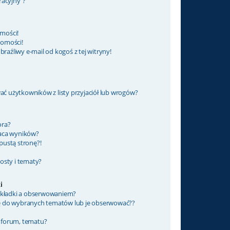
racyjny”?
mości!
domości!
źliwy e-mail od kogoś z tej witryny!
 użytkowników z listy przyjaciół lub wrogów?
ora?
raca wyników?
pustą stronę?!
osty i tematy?
i
zakładki a obserwowaniem?
ę do wybranych tematów lub je obserwować??
 forum, tematu?