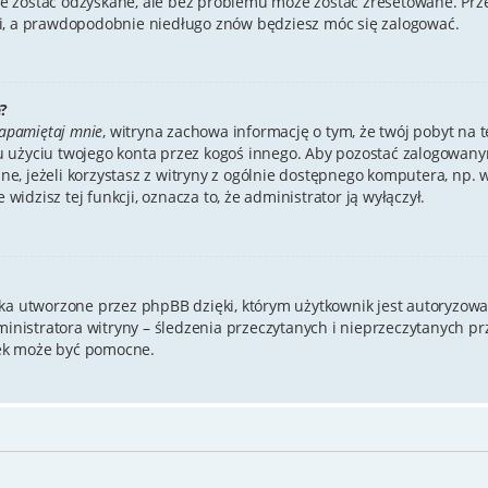
 zostać odzyskane, ale bez problemu może zostać zresetowane. Przejd
mi, a prawdopodobnie niedługo znów będziesz móc się zalogować.
?
apamiętaj mnie
, witryna zachowa informację o tym, że twój pobyt na te
u użyciu twojego konta przez kogoś innego. Aby pozostać zalogowa
cane, jeżeli korzystasz z witryny z ogólnie dostępnego komputera, np. w
 widzisz tej funkcji, oznacza to, że administrator ją wyłączył.
zka utworzone przez phpBB dzięki, którym użytkownik jest autoryzowa
dministratora witryny – śledzenia przeczytanych i nieprzeczytanych p
ek może być pomocne.