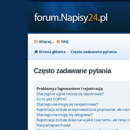
Więcej…
FAQ
Strona główna
Często zadawane pytania
Często zadawane pytania
Problemy z logowaniem i rejestracją
Dlaczego w ogóle muszę się rejestrować?
Co to jest COPPA?
Dlaczego nie mogę się zarejestrować?
Rejestracja została przeprowadzona poprawnie, ale nie 
Dlaczego nie mogę się zalogować?
Rejestracja została dokonana jakiś czas temu, ale teraz 
Nie pamiętam hasła!