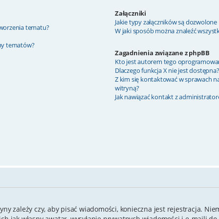
Załączniki
Jakie typy załączników są dozwolone n
 tworzenia tematu?
W jaki sposób można znaleźć wszystki
ony tematów?
Zagadnienia związane z phpBB
Kto jest autorem tego oprogramowa
Dlaczego funkcja X nie jest dostępna
Z kim się kontaktować w sprawach n
witryną?
Jak nawiązać kontakt z administrato
yny zależy czy, aby pisać wiadomości, konieczna jest rejestracja. Nie
kich jak własny awatar, wysyłanie prywatnych wiadomości i e-maili d