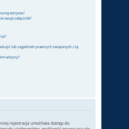
a tej witrynie?
e swoje załączniki?
nia?
?
adużyć lub zagadnień prawnych związanych z tą
rem witryny?
mniej rejestracja umożliwia dostęp do
o innych użytkowników, możliwość przypisania do