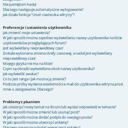
Nie pamiętam hasła!
Dlaczego następuje automatyczne wylogowanie?
Jak działa funkcja “Usuń ciasteczka witryny”?
Preferencje i ustawienia użytkownika
Jak zmienić moje ustawienia?
W jaki sposób można zapobiec wyświetlaniu nazwy użytkownika na liście
użytkowników przeglądających forum?
Jest wyświetlany nieprawidłowy czas!
Została wykonana zmiana strefy czasowej, a nadal jest wyświetlany
nieprawidłowy czas!
Mojego języka nie ma na liście!
Czym są obrazki wyświetlane obok nazwy użytkownika?
Jak wyświetlić awatar?
Co to jest ranga i jak można ją zmienić?
Podczas próby wysłania wiadomości e-mail do użytkownika witryna prosi
mnie o zalogowanie. Dlaczego?
Problemy z pisaniem
Jak utworzyć nowy temat na forum lub wysłać odpowiedź w temacie?
W jaki sposób można zmienić lub usunąć post?
W jaki sposób można dodać podpis do swojego posta?
W jaki sposób można utworzyć ankietę?
Dlaczego nie można dodać więcej opcji ankiety?