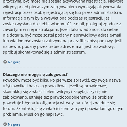
przyczyną, być może nie została aktywowana rejestracja. Niektóre
witryny przed pierwszym zalogowaniem wymagają aktywowania
rejestracji przez osobę rejestrującą się lub przez administratora.
Informacja o tym była wyświetlona podczas rejestracji. Jeśli
została wysłana do ciebie wiadomość e-mail, postępuj zgodnie z
zawartymi w niej instrukcjami. Jeżeli taka wiadomość do ciebie
nie dotarła, być może został podany nieprawidłowy adres e-mail
lub wiadomość została zatrzymana przez filtr antyspamowy. Jeśli
na pewno podany przez ciebie adres e-mail jest prawidłowy,
spróbuj skontaktować się z administratorem.
Na górę
Dlaczego nie mogę się zalogować?
Powodów może być kilka. Po pierwsze sprawdź, czy twoja nazwa
użytkownika i hasło są prawidłowe. Jeżeli są prawidłowe,
skontaktuj się z właścicielem witryny i zapytaj, czy cię nie
zablokowano. Istnieje też prawdopodobieństwo, że problem
powoduje błędna konfiguracja witryny, na której znajduje się
forum. Skontaktuj się z właścicielem witryny i powiadom go o tym
problemie. Musi on go naprawić.
Na górę