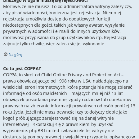
Dlaczego w ogóle muszę się rejestrować?
Możliwe, że nie musisz. To od administratora witryny zależy czy,
aby pisać wiadomości, konieczna jest rejestracja. Niemniej
rejestracja umożliwia dostęp do dodatkowych funkcji
niedostępnych dla gości, takich jak własny awatar, wysyłanie
prywatnych wiadomości i e-maili do innych użytkowników,
możliwość przypisania do grup użytkowników itp. Rejestracja
zajmuje tylko chwilę, więc zaleca się jej wykonanie.
Na górę
Co to jest COPPA?
COPPA, to skrót od Child Online Privacy and Protection Act –
prawa obowiązującego od 1998 roku w USA, nakładającego na
właścicieli stron internetowych, które potencjalnie mogą zbierać
informacje od osób małoletnich – mających mniej niż 13 lat –
obowiązek posiadania pisemnej zgody rodziców lub opiekunów
prawnych na zbieranie informacji prywatnych od osób poniżej 13
roku życia. Jeżeli nie masz pewności czy to dotyczy ciebie jako
kogoś próbującego zarejestrować się na danej witrynie
internetowej – skontaktuj się z prawnikiem, by uzyskać
wyjaśnienie. phpBB Limited i właściciele tej witryny nie
dostarczają pomocy prawnej z wyjątkiem przypadku opisanego w