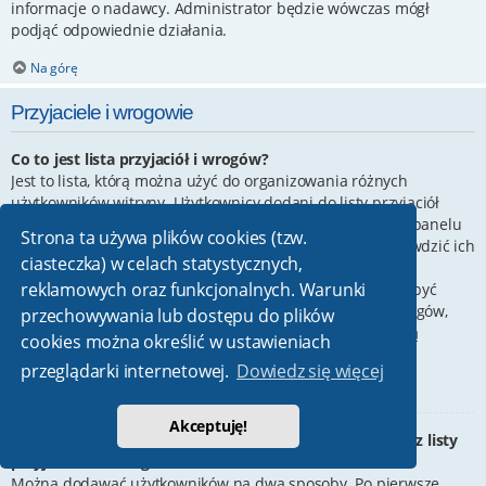
informacje o nadawcy. Administrator będzie wówczas mógł
podjąć odpowiednie działania.
Na górę
Przyjaciele i wrogowie
Co to jest lista przyjaciół i wrogów?
Jest to lista, którą można użyć do organizowania różnych
użytkowników witryny. Użytkownicy dodani do listy przyjaciół
będą wyświetleni na karcie
Przyjaciele
znajdującej się w panelu
Strona ta używa plików cookies (tzw.
zarządzania kontem. Z tego poziomu można szybko sprawdzić ich
ciasteczka) w celach statystycznych,
status, a także wysłać prywatną wiadomość. Zależnie od
reklamowych oraz funkcjonalnych. Warunki
używanego stylu witryny, posty tych użytkowników mogą być
wyróżniane. Jeśli użytkownik zostanie dodany do listy wrogów,
przechowywania lub dostępu do plików
wszystkie posty przez niego napisane domyślnie nie będą
cookies można określić w ustawieniach
wyświetlane.
przeglądarki internetowej.
Dowiedz się więcej
Na górę
Akceptuję!
W jaki sposób można dodawać/usuwać użytkowników z listy
przyjaciół lub wrogów?
Można dodawać użytkowników na dwa sposoby. Po pierwsze,