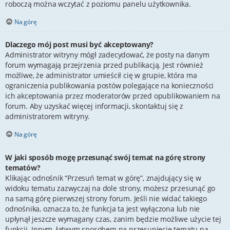
roboczą można wczytać z poziomu panelu użytkownika.
Na górę
Dlaczego mój post musi być akceptowany?
Administrator witryny mógł zadecydować, że posty na danym
forum wymagają przejrzenia przed publikacją. Jest również
możliwe, że administrator umieścił cię w grupie, która ma
ograniczenia publikowania postów polegające na konieczności
ich akceptowania przez moderatorów przed opublikowaniem na
forum. Aby uzyskać więcej informacji, skontaktuj się z
administratorem witryny.
Na górę
W jaki sposób mogę przesunąć swój temat na górę strony
tematów?
Klikając odnośnik “Przesuń temat w górę”, znajdujący się w
widoku tematu zazwyczaj na dole strony, możesz przesunąć go
na samą górę pierwszej strony forum. Jeśli nie widać takiego
odnośnika, oznacza to, że funkcja ta jest wyłączona lub nie
upłynął jeszcze wymagany czas, zanim będzie możliwe użycie tej
funkcji. Innym, łatwym sposobem na przesunięcie tematu na