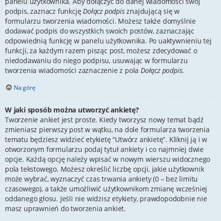
panelu użytkownika. Aby dołączyć do danej wiadomości swój
podpis, zaznacz funkcję
Dołącz podpis
znajdującą się w
formularzu tworzenia wiadomości. Możesz także domyślnie
dodawać podpis do wszystkich swoich postów, zaznaczając
odpowiednią funkcję w panelu użytkownika. Po uaktywnieniu tej
funkcji, za każdym razem pisząc post, możesz zdecydować o
niedodawaniu do niego podpisu, usuwając w formularzu
tworzenia wiadomości zaznaczenie z pola
Dołącz podpis
.
Na górę
W jaki sposób można utworzyć ankietę?
Tworzenie ankiet jest proste. Kiedy tworzysz nowy temat bądź
zmieniasz pierwszy post w wątku, na dole formularza tworzenia
tematu będziesz widzieć etykietę “Utwórz ankietę”. Kliknij ją i w
otworzonym formularzu podaj tytuł ankiety i co najmniej dwie
opcje. Każdą opcję należy wpisać w nowym wierszu widocznego
pola tekstowego. Możesz określić liczbę opcji, jakie użytkownik
może wybrać, wyznaczyć czas trwania ankiety (0 – bez limitu
czasowego), a także umożliwić użytkownikom zmianę wcześniej
oddanego głosu. Jeśli nie widzisz etykiety, prawdopodobnie nie
masz uprawnień do tworzenia ankiet.