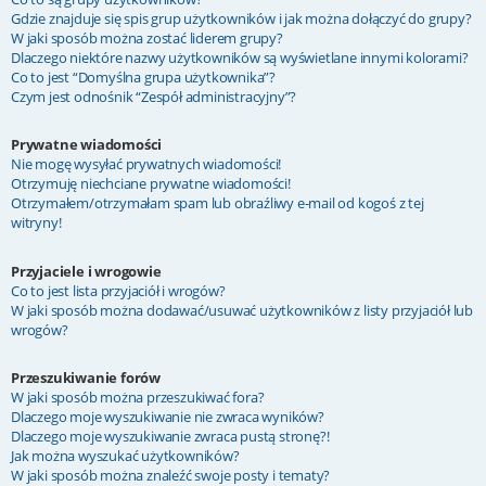
Gdzie znajduje się spis grup użytkowników i jak można dołączyć do grupy?
W jaki sposób można zostać liderem grupy?
Dlaczego niektóre nazwy użytkowników są wyświetlane innymi kolorami?
Co to jest “Domyślna grupa użytkownika”?
Czym jest odnośnik “Zespół administracyjny”?
Prywatne wiadomości
Nie mogę wysyłać prywatnych wiadomości!
Otrzymuję niechciane prywatne wiadomości!
Otrzymałem/otrzymałam spam lub obraźliwy e-mail od kogoś z tej
witryny!
Przyjaciele i wrogowie
Co to jest lista przyjaciół i wrogów?
W jaki sposób można dodawać/usuwać użytkowników z listy przyjaciół lub
wrogów?
Przeszukiwanie forów
W jaki sposób można przeszukiwać fora?
Dlaczego moje wyszukiwanie nie zwraca wyników?
Dlaczego moje wyszukiwanie zwraca pustą stronę?!
Jak można wyszukać użytkowników?
W jaki sposób można znaleźć swoje posty i tematy?