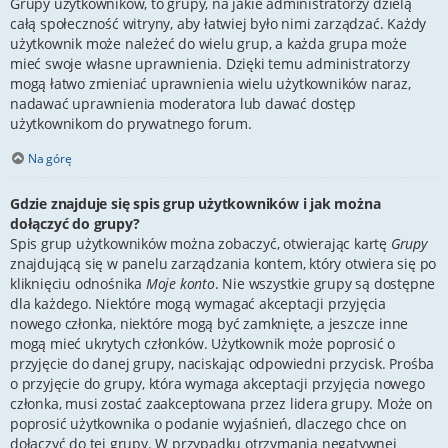
Grupy użytkowników, to grupy, na jakie administratorzy dzielą
całą społeczność witryny, aby łatwiej było nimi zarządzać. Każdy
użytkownik może należeć do wielu grup, a każda grupa może
mieć swoje własne uprawnienia. Dzięki temu administratorzy
mogą łatwo zmieniać uprawnienia wielu użytkowników naraz,
nadawać uprawnienia moderatora lub dawać dostęp
użytkownikom do prywatnego forum.
Na górę
Gdzie znajduje się spis grup użytkowników i jak można
dołączyć do grupy?
Spis grup użytkowników można zobaczyć, otwierając kartę
Grupy
znajdującą się w panelu zarządzania kontem, który otwiera się po
kliknięciu odnośnika
Moje konto
. Nie wszystkie grupy są dostępne
dla każdego. Niektóre mogą wymagać akceptacji przyjęcia
nowego członka, niektóre mogą być zamknięte, a jeszcze inne
mogą mieć ukrytych członków. Użytkownik może poprosić o
przyjęcie do danej grupy, naciskając odpowiedni przycisk. Prośba
o przyjęcie do grupy, która wymaga akceptacji przyjęcia nowego
członka, musi zostać zaakceptowana przez lidera grupy. Może on
poprosić użytkownika o podanie wyjaśnień, dlaczego chce on
dołączyć do tej grupy. W przypadku otrzymania negatywnej