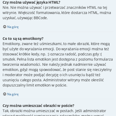
Czy można używać języka HTML?
Nie. Nie można używać i przetwarzać znaczników HTML na tej
witrynie. Większość formatowania, które dostarcza HTML, można
uzyskać, używając BBCode.
Na górę
Co to są są emotikony?
Emotikony, zwane też uśmieszkami, to małe obrazki, które mogą
być użyte do wyrażania emocji. Do wyrażania emocji można też
stosować krótkie kody, np. :) oznacza radość, podczas gdy :(
smutek. Pełna lista emotikon jest dostępna z poziomu formularza
tworzenia wiadomości. Nie należy jednak nadmiernie używać
emotikon, gdyż mogą spowodować, że post stanie się nieczytelny
i moderator może podjąć decyzję o ich usunięciu bądź też
usunięciu całego posta. Administrator witryny może określić
dopuszczalny limit emotikon w poście.
Na górę
Czy można umieszczać obrazki w poście?
Tak, obrazki można umieszczać w postach. Jeśli administrator
włączył możliwość zamieszczania załączników, można wgrać