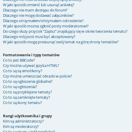
W jaki sposób zmienić lub usunąć ankietę?
Dlaczego nie mam dostępu do forum?
Dlaczego nie mogę dodawać załączników?
Dlaczego otrzymałem/otrzymałam ostrzeżenie?
W jaki sposób można zgłosić posty moderatorowi?
Do czego służy przycisk “Zapisz” znajdujący się w oknie tworzenia tematu?
Dlaczego mój post musi być akceptowany?
W jaki sposób mogę przesunąć swój temat na górę strony tematów?
Formatowanie i typy tematów
Co to jest BBCode?
Czy można używać języka HTML?
Co to są są emotikony?
Czy można umieszczać obrazki w poście?
Co to są ogłoszenia globalne?
Co to są ogłoszenia?
Co to są przyklejone tematy?
Co to są zamknięte tematy?
Co to są ikony tematu?
Rangi użytkownika i grupy
Kim są administratorzy?
Kim są moderatorzy?
Co to są grupy użytkowników?