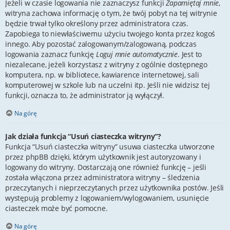
Jeżeli w czasie logowania nie zaznaczysz funkcji
Zapamiętaj mnie
,
witryna zachowa informację o tym, że twój pobyt na tej witrynie
będzie trwał tylko określony przez administratora czas.
Zapobiega to niewłaściwemu użyciu twojego konta przez kogoś
innego. Aby pozostać zalogowanym/zalogowaną, podczas
logowania zaznacz funkcję
Loguj mnie automatycznie
. Jest to
niezalecane, jeżeli korzystasz z witryny z ogólnie dostępnego
komputera, np. w bibliotece, kawiarence internetowej, sali
komputerowej w szkole lub na uczelni itp. Jeśli nie widzisz tej
funkcji, oznacza to, że administrator ją wyłączył.
Na górę
Jak działa funkcja “Usuń ciasteczka witryny”?
Funkcja “Usuń ciasteczka witryny” usuwa ciasteczka utworzone
przez phpBB dzięki, którym użytkownik jest autoryzowany i
logowany do witryny. Dostarczają one również funkcję – jeśli
została włączona przez administratora witryny – śledzenia
przeczytanych i nieprzeczytanych przez użytkownika postów. Jeśli
występują problemy z logowaniem/wylogowaniem, usunięcie
ciasteczek może być pomocne.
Na górę