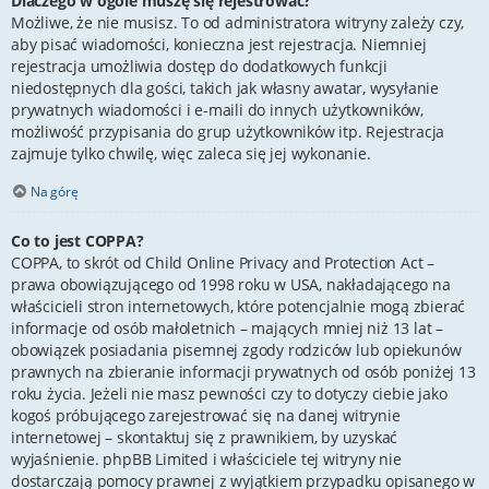
Dlaczego w ogóle muszę się rejestrować?
Możliwe, że nie musisz. To od administratora witryny zależy czy,
aby pisać wiadomości, konieczna jest rejestracja. Niemniej
rejestracja umożliwia dostęp do dodatkowych funkcji
niedostępnych dla gości, takich jak własny awatar, wysyłanie
prywatnych wiadomości i e-maili do innych użytkowników,
możliwość przypisania do grup użytkowników itp. Rejestracja
zajmuje tylko chwilę, więc zaleca się jej wykonanie.
Na górę
Co to jest COPPA?
COPPA, to skrót od Child Online Privacy and Protection Act –
prawa obowiązującego od 1998 roku w USA, nakładającego na
właścicieli stron internetowych, które potencjalnie mogą zbierać
informacje od osób małoletnich – mających mniej niż 13 lat –
obowiązek posiadania pisemnej zgody rodziców lub opiekunów
prawnych na zbieranie informacji prywatnych od osób poniżej 13
roku życia. Jeżeli nie masz pewności czy to dotyczy ciebie jako
kogoś próbującego zarejestrować się na danej witrynie
internetowej – skontaktuj się z prawnikiem, by uzyskać
wyjaśnienie. phpBB Limited i właściciele tej witryny nie
dostarczają pomocy prawnej z wyjątkiem przypadku opisanego w