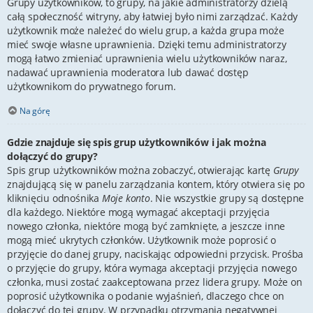
Grupy użytkowników, to grupy, na jakie administratorzy dzielą
całą społeczność witryny, aby łatwiej było nimi zarządzać. Każdy
użytkownik może należeć do wielu grup, a każda grupa może
mieć swoje własne uprawnienia. Dzięki temu administratorzy
mogą łatwo zmieniać uprawnienia wielu użytkowników naraz,
nadawać uprawnienia moderatora lub dawać dostęp
użytkownikom do prywatnego forum.
Na górę
Gdzie znajduje się spis grup użytkowników i jak można
dołączyć do grupy?
Spis grup użytkowników można zobaczyć, otwierając kartę
Grupy
znajdującą się w panelu zarządzania kontem, który otwiera się po
kliknięciu odnośnika
Moje konto
. Nie wszystkie grupy są dostępne
dla każdego. Niektóre mogą wymagać akceptacji przyjęcia
nowego członka, niektóre mogą być zamknięte, a jeszcze inne
mogą mieć ukrytych członków. Użytkownik może poprosić o
przyjęcie do danej grupy, naciskając odpowiedni przycisk. Prośba
o przyjęcie do grupy, która wymaga akceptacji przyjęcia nowego
członka, musi zostać zaakceptowana przez lidera grupy. Może on
poprosić użytkownika o podanie wyjaśnień, dlaczego chce on
dołączyć do tej grupy. W przypadku otrzymania negatywnej