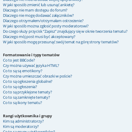
W jaki sposób zmienić lub usunąć ankietę?
Dlaczego nie mam dostępu do forum?
Dlaczego nie mogę dodawać załączników?
Dlaczego otrzymałem/otrzymałam ostrzeżenie?
W jaki sposób można zgłosić posty moderatorowi?
Do czego służy przycisk “Zapisz” znajdujący się w oknie tworzenia tematu?
Dlaczego mój post musi być akceptowany?
W jaki sposób mogę przesunąć swój temat na górę strony tematów?
Formatowanie i typy tematów
Co to jest BBCode?
Czy można używać języka HTML?
Co to są są emotikony?
Czy można umieszczać obrazki w poście?
Co to są ogłoszenia globalne?
Co to są ogłoszenia?
Co to są przyklejone tematy?
Co to są zamknięte tematy?
Co to są ikony tematu?
Rangi użytkownika i grupy
Kim są administratorzy?
Kim są moderatorzy?
Co to są grupy użytkowników?