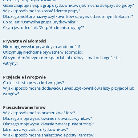
Gdzie znajduje się spis grup użytkowników i jak można dołączyć do grupy?
W jaki sposób można zostać liderem grupy?
Dlaczego niektóre nazwy użytkowników są wyświetlane innymi kolorami?
Co to jest “Domyślna grupa użytkownika”?
Czym jest odnośnik “Zespół administracyjny”?
Prywatne wiadomości
Nie mogę wysyłać prywatnych wiadomości!
Otrzymuję niechciane prywatne wiadomości!
Otrzymałem/otrzymałam spam lub obraźliwy e-mail od kogoś z tej
witryny!
Przyjaciele i wrogowie
Co to jest lista przyjaciół i wrogów?
W jaki sposób można dodawać/usuwać użytkowników z listy przyjaciół lub
wrogów?
Przeszukiwanie forów
W jaki sposób można przeszukiwać fora?
Dlaczego moje wyszukiwanie nie zwraca wyników?
Dlaczego moje wyszukiwanie zwraca pustą stronę?!
Jak można wyszukać użytkowników?
W jaki sposób można znaleźć swoje posty i tematy?