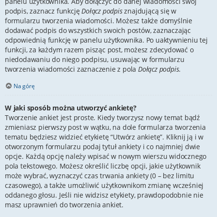
panelu użytkownika. Aby dołączyć do danej wiadomości swój
podpis, zaznacz funkcję
Dołącz podpis
znajdującą się w
formularzu tworzenia wiadomości. Możesz także domyślnie
dodawać podpis do wszystkich swoich postów, zaznaczając
odpowiednią funkcję w panelu użytkownika. Po uaktywnieniu tej
funkcji, za każdym razem pisząc post, możesz zdecydować o
niedodawaniu do niego podpisu, usuwając w formularzu
tworzenia wiadomości zaznaczenie z pola
Dołącz podpis
.
Na górę
W jaki sposób można utworzyć ankietę?
Tworzenie ankiet jest proste. Kiedy tworzysz nowy temat bądź
zmieniasz pierwszy post w wątku, na dole formularza tworzenia
tematu będziesz widzieć etykietę “Utwórz ankietę”. Kliknij ją i w
otworzonym formularzu podaj tytuł ankiety i co najmniej dwie
opcje. Każdą opcję należy wpisać w nowym wierszu widocznego
pola tekstowego. Możesz określić liczbę opcji, jakie użytkownik
może wybrać, wyznaczyć czas trwania ankiety (0 – bez limitu
czasowego), a także umożliwić użytkownikom zmianę wcześniej
oddanego głosu. Jeśli nie widzisz etykiety, prawdopodobnie nie
masz uprawnień do tworzenia ankiet.