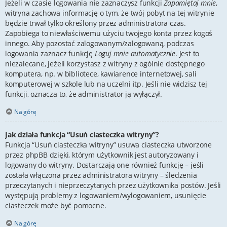
Jeżeli w czasie logowania nie zaznaczysz funkcji
Zapamiętaj mnie
,
witryna zachowa informację o tym, że twój pobyt na tej witrynie
będzie trwał tylko określony przez administratora czas.
Zapobiega to niewłaściwemu użyciu twojego konta przez kogoś
innego. Aby pozostać zalogowanym/zalogowaną, podczas
logowania zaznacz funkcję
Loguj mnie automatycznie
. Jest to
niezalecane, jeżeli korzystasz z witryny z ogólnie dostępnego
komputera, np. w bibliotece, kawiarence internetowej, sali
komputerowej w szkole lub na uczelni itp. Jeśli nie widzisz tej
funkcji, oznacza to, że administrator ją wyłączył.
Na górę
Jak działa funkcja “Usuń ciasteczka witryny”?
Funkcja “Usuń ciasteczka witryny” usuwa ciasteczka utworzone
przez phpBB dzięki, którym użytkownik jest autoryzowany i
logowany do witryny. Dostarczają one również funkcję – jeśli
została włączona przez administratora witryny – śledzenia
przeczytanych i nieprzeczytanych przez użytkownika postów. Jeśli
występują problemy z logowaniem/wylogowaniem, usunięcie
ciasteczek może być pomocne.
Na górę