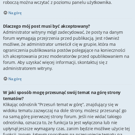
roboczą można wczytać z poziomu panelu użytkownika.
Na górę
Dlaczego mój post musi być akceptowany?
Administrator witryny mógł zadecydować, że posty na danym
forum wymagają przejrzenia przed publikacją. Jest również
możliwe, że administrator umieścił cię w grupie, która ma
ograniczenia publikowania postów polegające na konieczności
ich akceptowania przez moderatorów przed opublikowaniem na
forum. Aby uzyskać więcej informacji, skontaktuj się z
administratorem witryny.
Na górę
W jaki sposób mogę przesunąć swój temat na górę strony
tematów?
Klikając odnośnik “Przesuń temat w górę”, znajdujący się w
widoku tematu zazwyczaj na dole strony, możesz przesunąć go
na samą górę pierwszej strony forum. Jeśli nie widać takiego
odnośnika, oznacza to, że funkcja ta jest wyłączona lub nie
upłynął jeszcze wymagany czas, zanim będzie możliwe użycie tej
funkcji. Innym, łatwym sposobem na przesunięcie tematu na