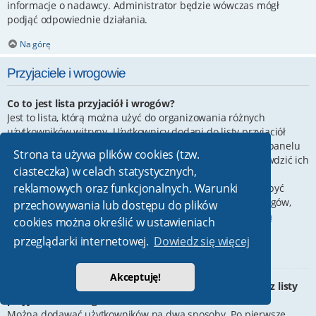
informacje o nadawcy. Administrator będzie wówczas mógł
podjąć odpowiednie działania.
Na górę
Przyjaciele i wrogowie
Co to jest lista przyjaciół i wrogów?
Jest to lista, którą można użyć do organizowania różnych
użytkowników witryny. Użytkownicy dodani do listy przyjaciół
będą wyświetleni na karcie
Przyjaciele
znajdującej się w panelu
Strona ta używa plików cookies (tzw.
zarządzania kontem. Z tego poziomu można szybko sprawdzić ich
ciasteczka) w celach statystycznych,
status, a także wysłać prywatną wiadomość. Zależnie od
reklamowych oraz funkcjonalnych. Warunki
używanego stylu witryny, posty tych użytkowników mogą być
wyróżniane. Jeśli użytkownik zostanie dodany do listy wrogów,
przechowywania lub dostępu do plików
wszystkie posty przez niego napisane domyślnie nie będą
cookies można określić w ustawieniach
wyświetlane.
przeglądarki internetowej.
Dowiedz się więcej
Na górę
Akceptuję!
W jaki sposób można dodawać/usuwać użytkowników z listy
przyjaciół lub wrogów?
Można dodawać użytkowników na dwa sposoby. Po pierwsze,