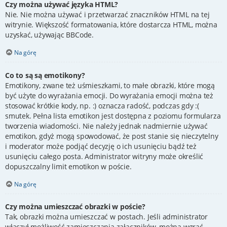
Czy można używać języka HTML?
Nie. Nie można używać i przetwarzać znaczników HTML na tej
witrynie. Większość formatowania, które dostarcza HTML, można
uzyskać, używając BBCode.
Na górę
Co to są są emotikony?
Emotikony, zwane też uśmieszkami, to małe obrazki, które mogą
być użyte do wyrażania emocji. Do wyrażania emocji można też
stosować krótkie kody, np. :) oznacza radość, podczas gdy :(
smutek. Pełna lista emotikon jest dostępna z poziomu formularza
tworzenia wiadomości. Nie należy jednak nadmiernie używać
emotikon, gdyż mogą spowodować, że post stanie się nieczytelny
i moderator może podjąć decyzję o ich usunięciu bądź też
usunięciu całego posta. Administrator witryny może określić
dopuszczalny limit emotikon w poście.
Na górę
Czy można umieszczać obrazki w poście?
Tak, obrazki można umieszczać w postach. Jeśli administrator
włączył możliwość zamieszczania załączników, można wgrać