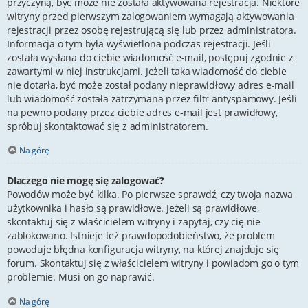
przyczyną, być może nie została aktywowana rejestracja. Niektóre
witryny przed pierwszym zalogowaniem wymagają aktywowania
rejestracji przez osobę rejestrującą się lub przez administratora.
Informacja o tym była wyświetlona podczas rejestracji. Jeśli
została wysłana do ciebie wiadomość e-mail, postępuj zgodnie z
zawartymi w niej instrukcjami. Jeżeli taka wiadomość do ciebie
nie dotarła, być może został podany nieprawidłowy adres e-mail
lub wiadomość została zatrzymana przez filtr antyspamowy. Jeśli
na pewno podany przez ciebie adres e-mail jest prawidłowy,
spróbuj skontaktować się z administratorem.
Na górę
Dlaczego nie mogę się zalogować?
Powodów może być kilka. Po pierwsze sprawdź, czy twoja nazwa
użytkownika i hasło są prawidłowe. Jeżeli są prawidłowe,
skontaktuj się z właścicielem witryny i zapytaj, czy cię nie
zablokowano. Istnieje też prawdopodobieństwo, że problem
powoduje błędna konfiguracja witryny, na której znajduje się
forum. Skontaktuj się z właścicielem witryny i powiadom go o tym
problemie. Musi on go naprawić.
Na górę