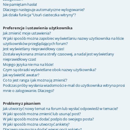
Nie pamiętam hasła!
Dlaczego następuje automatyczne wylogowanie?
Jak działa funkcja “Usuń ciasteczka witryny”?
Preferencje i ustawienia użytkownika
Jak zmienić moje ustawienia?
W jaki sposób można zapobiec wyświetlaniu nazwy użytkownika na liście
użytkowników przeglądających forum?
Jest wyświetlany nieprawidłowy czas!
Została wykonana zmiana strefy czasowej, a nadal jest wyświetlany
nieprawidłowy czas!
Mojego języka nie ma na liście!
Czym są obrazki wyświetlane obok nazwy użytkownika?
Jak wyświetlić awatar?
Co to jest ranga i jak można ją zmienić?
Podczas próby wysłania wiadomości e-mail do użytkownika witryna prosi
mnie o zalogowanie. Dlaczego?
Problemy z pisaniem
Jak utworzyć nowy temat na forum lub wysłać odpowiedź w temacie?
W jaki sposób można zmienić lub usunąć post?
W jaki sposób można dodać podpis do swojego posta?
W jaki sposób można utworzyć ankietę?
Dlaczego nie można dodać więcej opcji ankiety?