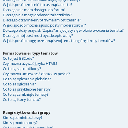
W jaki sposób zmienić lub usunąć ankietę?
Dlaczego nie mam dostępu do forum?
Dlaczego nie mogę dodawać załączników?
Dlaczego otrzymałem/otrzymałam ostrzeżenie?
W jaki sposób można zgłosić posty moderatorowi?
Do czego służy przycisk “Zapisz” znajdujący się w oknie tworzenia tematu?
Dlaczego mój post musi być akceptowany?
W jaki sposób mogę przesunąć swój temat na górę strony tematów?
Formatowanie i typy tematów
Co to jest BBCode?
Czy można używać języka HTML?
Co to są są emotikony?
Czy można umieszczać obrazki w poście?
Co to są ogłoszenia globalne?
Co to są ogłoszenia?
Co to są przyklejone tematy?
Co to są zamknięte tematy?
Co to są ikony tematu?
Rangi użytkownika i grupy
Kim są administratorzy?
Kim są moderatorzy?
Co to są grupy użytkowników?