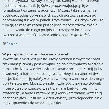
panelu użytkownika. Aby dołączyć do danej wiadomości swój
podpis, zaznacz funkcję
Dołącz podpis
znajdującą się w
formularzu tworzenia wiadomości. Możesz także domyślnie
dodawać podpis do wszystkich swoich postów, zaznaczając
odpowiednią funkcję w panelu użytkownika. Po uaktywnieniu tej
funkcji, za każdym razem pisząc post, możesz zdecydować o
niedodawaniu do niego podpisu, usuwając w formularzu
tworzenia wiadomości zaznaczenie z pola
Dołącz podpis
.
Na górę
W jaki sposób można utworzyć ankietę?
Tworzenie ankiet jest proste. Kiedy tworzysz nowy temat bądź
zmieniasz pierwszy post w wątku, na dole formularza tworzenia
tematu będziesz widzieć etykietę “Utwórz ankietę”. Kliknij ją i w
otworzonym formularzu podaj tytuł ankiety i co najmniej dwie
opcje. Każdą opcję należy wpisać w nowym wierszu widocznego
pola tekstowego. Możesz określić liczbę opcji, jakie użytkownik
może wybrać, wyznaczyć czas trwania ankiety (0 – bez limitu
czasowego), a także umożliwić użytkownikom zmianę wcześniej
oddanego głosu. Jeśli nie widzisz etykiety, prawdopodobnie nie
masz uprawnień do tworzenia ankiet.