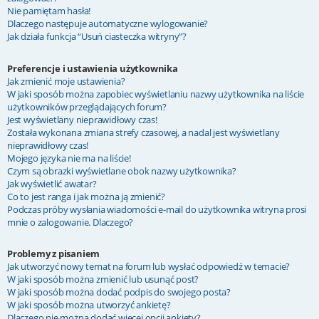
Nie pamiętam hasła!
Dlaczego następuje automatyczne wylogowanie?
Jak działa funkcja “Usuń ciasteczka witryny”?
Preferencje i ustawienia użytkownika
Jak zmienić moje ustawienia?
W jaki sposób można zapobiec wyświetlaniu nazwy użytkownika na liście
użytkowników przeglądających forum?
Jest wyświetlany nieprawidłowy czas!
Została wykonana zmiana strefy czasowej, a nadal jest wyświetlany
nieprawidłowy czas!
Mojego języka nie ma na liście!
Czym są obrazki wyświetlane obok nazwy użytkownika?
Jak wyświetlić awatar?
Co to jest ranga i jak można ją zmienić?
Podczas próby wysłania wiadomości e-mail do użytkownika witryna prosi
mnie o zalogowanie. Dlaczego?
Problemy z pisaniem
Jak utworzyć nowy temat na forum lub wysłać odpowiedź w temacie?
W jaki sposób można zmienić lub usunąć post?
W jaki sposób można dodać podpis do swojego posta?
W jaki sposób można utworzyć ankietę?
Dlaczego nie można dodać więcej opcji ankiety?