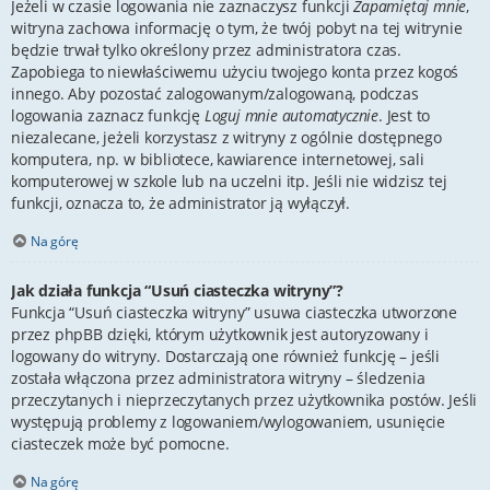
Jeżeli w czasie logowania nie zaznaczysz funkcji
Zapamiętaj mnie
,
witryna zachowa informację o tym, że twój pobyt na tej witrynie
będzie trwał tylko określony przez administratora czas.
Zapobiega to niewłaściwemu użyciu twojego konta przez kogoś
innego. Aby pozostać zalogowanym/zalogowaną, podczas
logowania zaznacz funkcję
Loguj mnie automatycznie
. Jest to
niezalecane, jeżeli korzystasz z witryny z ogólnie dostępnego
komputera, np. w bibliotece, kawiarence internetowej, sali
komputerowej w szkole lub na uczelni itp. Jeśli nie widzisz tej
funkcji, oznacza to, że administrator ją wyłączył.
Na górę
Jak działa funkcja “Usuń ciasteczka witryny”?
Funkcja “Usuń ciasteczka witryny” usuwa ciasteczka utworzone
przez phpBB dzięki, którym użytkownik jest autoryzowany i
logowany do witryny. Dostarczają one również funkcję – jeśli
została włączona przez administratora witryny – śledzenia
przeczytanych i nieprzeczytanych przez użytkownika postów. Jeśli
występują problemy z logowaniem/wylogowaniem, usunięcie
ciasteczek może być pomocne.
Na górę