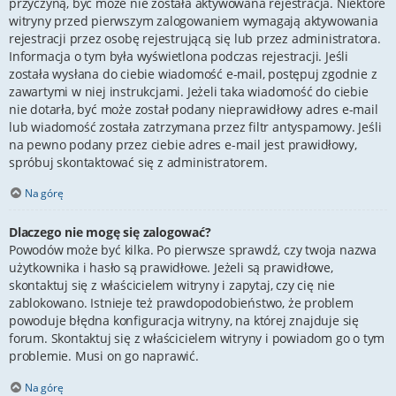
przyczyną, być może nie została aktywowana rejestracja. Niektóre
witryny przed pierwszym zalogowaniem wymagają aktywowania
rejestracji przez osobę rejestrującą się lub przez administratora.
Informacja o tym była wyświetlona podczas rejestracji. Jeśli
została wysłana do ciebie wiadomość e-mail, postępuj zgodnie z
zawartymi w niej instrukcjami. Jeżeli taka wiadomość do ciebie
nie dotarła, być może został podany nieprawidłowy adres e-mail
lub wiadomość została zatrzymana przez filtr antyspamowy. Jeśli
na pewno podany przez ciebie adres e-mail jest prawidłowy,
spróbuj skontaktować się z administratorem.
Na górę
Dlaczego nie mogę się zalogować?
Powodów może być kilka. Po pierwsze sprawdź, czy twoja nazwa
użytkownika i hasło są prawidłowe. Jeżeli są prawidłowe,
skontaktuj się z właścicielem witryny i zapytaj, czy cię nie
zablokowano. Istnieje też prawdopodobieństwo, że problem
powoduje błędna konfiguracja witryny, na której znajduje się
forum. Skontaktuj się z właścicielem witryny i powiadom go o tym
problemie. Musi on go naprawić.
Na górę