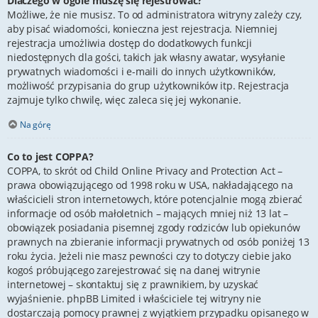
Dlaczego w ogóle muszę się rejestrować?
Możliwe, że nie musisz. To od administratora witryny zależy czy,
aby pisać wiadomości, konieczna jest rejestracja. Niemniej
rejestracja umożliwia dostęp do dodatkowych funkcji
niedostępnych dla gości, takich jak własny awatar, wysyłanie
prywatnych wiadomości i e-maili do innych użytkowników,
możliwość przypisania do grup użytkowników itp. Rejestracja
zajmuje tylko chwilę, więc zaleca się jej wykonanie.
Na górę
Co to jest COPPA?
COPPA, to skrót od Child Online Privacy and Protection Act –
prawa obowiązującego od 1998 roku w USA, nakładającego na
właścicieli stron internetowych, które potencjalnie mogą zbierać
informacje od osób małoletnich – mających mniej niż 13 lat –
obowiązek posiadania pisemnej zgody rodziców lub opiekunów
prawnych na zbieranie informacji prywatnych od osób poniżej 13
roku życia. Jeżeli nie masz pewności czy to dotyczy ciebie jako
kogoś próbującego zarejestrować się na danej witrynie
internetowej – skontaktuj się z prawnikiem, by uzyskać
wyjaśnienie. phpBB Limited i właściciele tej witryny nie
dostarczają pomocy prawnej z wyjątkiem przypadku opisanego w