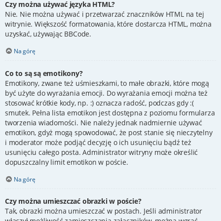
Czy można używać języka HTML?
Nie. Nie można używać i przetwarzać znaczników HTML na tej
witrynie. Większość formatowania, które dostarcza HTML, można
uzyskać, używając BBCode.
Na górę
Co to są są emotikony?
Emotikony, zwane też uśmieszkami, to małe obrazki, które mogą
być użyte do wyrażania emocji. Do wyrażania emocji można też
stosować krótkie kody, np. :) oznacza radość, podczas gdy :(
smutek. Pełna lista emotikon jest dostępna z poziomu formularza
tworzenia wiadomości. Nie należy jednak nadmiernie używać
emotikon, gdyż mogą spowodować, że post stanie się nieczytelny
i moderator może podjąć decyzję o ich usunięciu bądź też
usunięciu całego posta. Administrator witryny może określić
dopuszczalny limit emotikon w poście.
Na górę
Czy można umieszczać obrazki w poście?
Tak, obrazki można umieszczać w postach. Jeśli administrator
włączył możliwość zamieszczania załączników, można wgrać