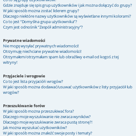
Gdzie znajduje się spis grup użytkowników i jak można dołączyć do grupy?
W jaki sposób można zostać liderem grupy?
Dlaczego niektóre nazwy użytkowników są wyświetlane innymi kolorami?
Co to jest “Domyślna grupa użytkownika”?
Czym jest odnośnik “Zespół administracyjny”?
Prywatne wiadomości
Nie mogę wysyłać prywatnych wiadomości!
Otrzymuję niechciane prywatne wiadomości!
Otrzymałem/otrzymałam spam lub obraźliwy e-mail od kogoś z tej
witryny!
Przyjaciele i wrogowie
Co to jest lista przyjaciół i wrogów?
W jaki sposób można dodawać/usuwać użytkowników z listy przyjaciół lub
wrogów?
Przeszukiwanie forów
W jaki sposób można przeszukiwać fora?
Dlaczego moje wyszukiwanie nie zwraca wyników?
Dlaczego moje wyszukiwanie zwraca pustą stronę?!
Jak można wyszukać użytkowników?
W jaki sposób można znaleźć swoje posty i tematy?