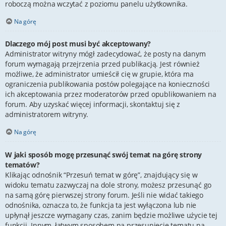
roboczą można wczytać z poziomu panelu użytkownika.
Na górę
Dlaczego mój post musi być akceptowany?
Administrator witryny mógł zadecydować, że posty na danym
forum wymagają przejrzenia przed publikacją. Jest również
możliwe, że administrator umieścił cię w grupie, która ma
ograniczenia publikowania postów polegające na konieczności
ich akceptowania przez moderatorów przed opublikowaniem na
forum. Aby uzyskać więcej informacji, skontaktuj się z
administratorem witryny.
Na górę
W jaki sposób mogę przesunąć swój temat na górę strony
tematów?
Klikając odnośnik “Przesuń temat w górę”, znajdujący się w
widoku tematu zazwyczaj na dole strony, możesz przesunąć go
na samą górę pierwszej strony forum. Jeśli nie widać takiego
odnośnika, oznacza to, że funkcja ta jest wyłączona lub nie
upłynął jeszcze wymagany czas, zanim będzie możliwe użycie tej
funkcji. Innym, łatwym sposobem na przesunięcie tematu na