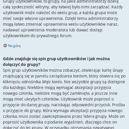
Grupy użytkowników, to grupy, na jakie administratorzy dzielą
całą społeczność witryny, aby łatwiej było nimi zarządzać. Każdy
użytkownik może należeć do wielu grup, a każda grupa może
mieć swoje własne uprawnienia. Dzięki temu administratorzy
mogą łatwo zmieniać uprawnienia wielu użytkowników naraz,
nadawać uprawnienia moderatora lub dawać dostęp
użytkownikom do prywatnego forum.
Na górę
Gdzie znajduje się spis grup użytkowników i jak można
dołączyć do grupy?
Spis grup użytkowników można zobaczyć, otwierając kartę
Grupy
znajdującą się w panelu zarządzania kontem, który otwiera się po
kliknięciu odnośnika
Moje konto
. Nie wszystkie grupy są dostępne
dla każdego. Niektóre mogą wymagać akceptacji przyjęcia
nowego członka, niektóre mogą być zamknięte, a jeszcze inne
mogą mieć ukrytych członków. Użytkownik może poprosić o
przyjęcie do danej grupy, naciskając odpowiedni przycisk. Prośba
o przyjęcie do grupy, która wymaga akceptacji przyjęcia nowego
członka, musi zostać zaakceptowana przez lidera grupy. Może on
poprosić użytkownika o podanie wyjaśnień, dlaczego chce on
dołączyć do tej grupy. W przypadku otrzymania negatywnej