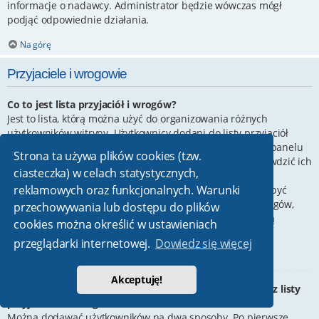
informacje o nadawcy. Administrator będzie wówczas mógł
podjąć odpowiednie działania.
Na górę
Przyjaciele i wrogowie
Co to jest lista przyjaciół i wrogów?
Jest to lista, którą można użyć do organizowania różnych
użytkowników witryny. Użytkownicy dodani do listy przyjaciół
będą wyświetleni na karcie
Przyjaciele
znajdującej się w panelu
Strona ta używa plików cookies (tzw.
zarządzania kontem. Z tego poziomu można szybko sprawdzić ich
ciasteczka) w celach statystycznych,
status, a także wysłać prywatną wiadomość. Zależnie od
reklamowych oraz funkcjonalnych. Warunki
używanego stylu witryny, posty tych użytkowników mogą być
wyróżniane. Jeśli użytkownik zostanie dodany do listy wrogów,
przechowywania lub dostępu do plików
wszystkie posty przez niego napisane domyślnie nie będą
cookies można określić w ustawieniach
wyświetlane.
przeglądarki internetowej.
Dowiedz się więcej
Na górę
Akceptuję!
W jaki sposób można dodawać/usuwać użytkowników z listy
przyjaciół lub wrogów?
Można dodawać użytkowników na dwa sposoby. Po pierwsze,