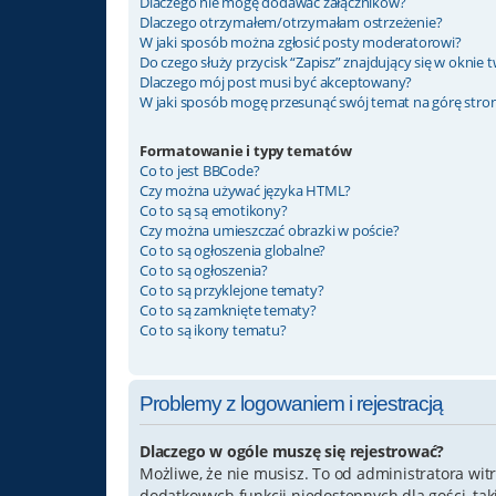
Dlaczego nie mogę dodawać załączników?
Dlaczego otrzymałem/otrzymałam ostrzeżenie?
W jaki sposób można zgłosić posty moderatorowi?
Do czego służy przycisk “Zapisz” znajdujący się w oknie
Dlaczego mój post musi być akceptowany?
W jaki sposób mogę przesunąć swój temat na górę str
Formatowanie i typy tematów
Co to jest BBCode?
Czy można używać języka HTML?
Co to są są emotikony?
Czy można umieszczać obrazki w poście?
Co to są ogłoszenia globalne?
Co to są ogłoszenia?
Co to są przyklejone tematy?
Co to są zamknięte tematy?
Co to są ikony tematu?
Problemy z logowaniem i rejestracją
Dlaczego w ogóle muszę się rejestrować?
Możliwe, że nie musisz. To od administratora witr
dodatkowych funkcji niedostępnych dla gości, ta