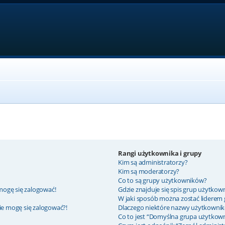
Rangi użytkownika i grupy
Kim są administratorzy?
Kim są moderatorzy?
Co to są grupy użytkowników?
mogę się zalogować!
Gdzie znajduje się spis grup użytkow
W jaki sposób można zostać liderem
nie mogę się zalogować?!
Dlaczego niektóre nazwy użytkownik
Co to jest “Domyślna grupa użytkow