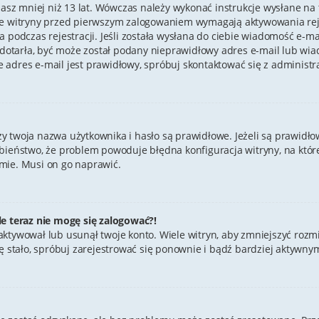
masz mniej niż 13 lat. Wówczas należy wykonać instrukcje wysłane na tw
re witryny przed pierwszym zalogowaniem wymagają aktywowania rejes
 podczas rejestracji. Jeśli została wysłana do ciebie wiadomość e-ma
e dotarła, być może został podany nieprawidłowy adres e-mail lub wia
 adres e-mail jest prawidłowy, spróbuj skontaktować się z administr
twoja nazwa użytkownika i hasło są prawidłowe. Jeżeli są prawidłowe,
bieństwo, że problem powoduje błędna konfiguracja witryny, na której
mie. Musi on go naprawić.
le teraz nie mogę się zalogować?!
aktywował lub usunął twoje konto. Wiele witryn, aby zmniejszyć rozm
ak się stało, spróbuj zarejestrować się ponownie i bądź bardziej akt