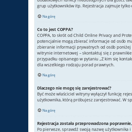
grup użytkowników itp. Rejestracja zajmuje tylko c
Na górę
Co to jest COPPA?
COPPA, to skrót od Child Online Privacy and Prot
potencjalnie mogą zbierać informacje od osób m
zbieranie informacji prywatnych od osób poniżej 1
witrynie internetowej – skontaktuj się z prawniki
przypadku opisanego w pytaniu „Z kim się konta
dla wszelkiego rodzaju porad prawnych.
Na górę
Dlaczego nie mogę się zarejestrować?
Być może właściciel witryny wyłączył funkcję reje
użytkownika, którą próbujesz zarejestrować. W s
Na górę
Rejestracja została przeprowadzona poprawnie,
Po pierwsze, sprawdź swoją nazwę użytkownika i 