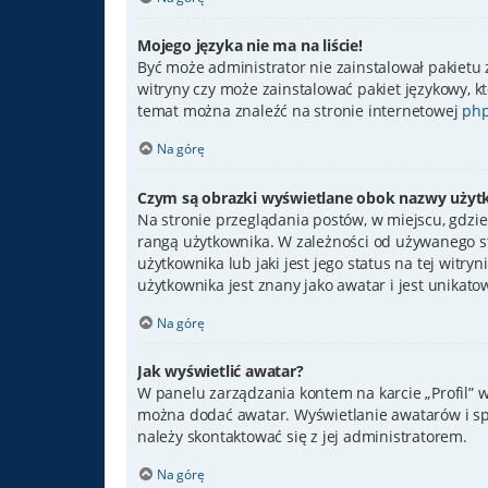
Mojego języka nie ma na liście!
Być może administrator nie zainstalował pakietu 
witryny czy może zainstalować pakiet językowy, kt
temat można znaleźć na stronie internetowej
php
Na górę
Czym są obrazki wyświetlane obok nazwy użyt
Na stronie przeglądania postów, w miejscu, gdzie
rangą użytkownika. W zależności od używanego st
użytkownika lub jaki jest jego status na tej witr
użytkownika jest znany jako awatar i jest unikato
Na górę
Jak wyświetlić awatar?
W panelu zarządzania kontem na karcie „Profil” w 
można dodać awatar. Wyświetlanie awatarów i spo
należy skontaktować się z jej administratorem.
Na górę