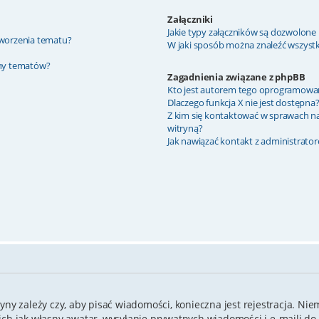
Załączniki
Jakie typy załączników są dozwolone n
 tworzenia tematu?
W jaki sposób można znaleźć wszystki
ony tematów?
Zagadnienia związane z phpBB
Kto jest autorem tego oprogramowa
Dlaczego funkcja X nie jest dostępna
Z kim się kontaktować w sprawach n
witryną?
Jak nawiązać kontakt z administrato
yny zależy czy, aby pisać wiadomości, konieczna jest rejestracja. Nie
kich jak własny awatar, wysyłanie prywatnych wiadomości i e-maili d