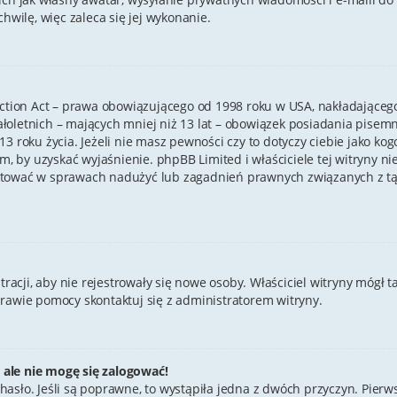
hwilę, więc zaleca się jej wykonanie.
ection Act – prawa obowiązującego od 1998 roku w USA, nakładającego 
ałoletnich – mających mniej niż 13 lat – obowiązek posiadania pise
3 roku życia. Jeżeli nie masz pewności czy to dotyczy ciebie jako ko
em, by uzyskać wyjaśnienie. phpBB Limited i właściciele tej witryny 
ktować w sprawach nadużyć lub zagadnień prawnych związanych z tą 
stracji, aby nie rejestrowały się nowe osoby. Właściciel witryny mógł 
prawie pomocy skontaktuj się z administratorem witryny.
 ale nie mogę się zalogować!
hasło. Jeśli są poprawne, to wystąpiła jedna z dwóch przyczyn. Pier