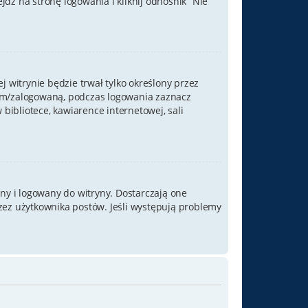
ź na stronę logowania i kliknij odnośnik “Nie
j witrynie będzie trwał tylko określony przez
nym/zalogowaną, podczas logowania zaznacz
 bibliotece, kawiarence internetowej, sali
ny i logowany do witryny. Dostarczają one
rzez użytkownika postów. Jeśli występują problemy