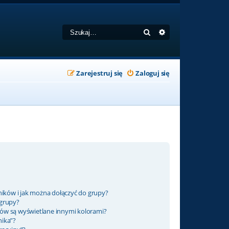
Szukaj
Wyszukiwanie zaa
Zarejestruj się
Zaloguj się
ników i jak można dołączyć do grupy?
 grupy?
ów są wyświetlane innymi kolorami?
nika”?