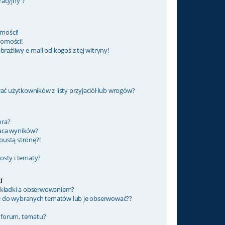
racyjny”?
mości!
domości!
źliwy e-mail od kogoś z tej witryny!
 użytkowników z listy przyjaciół lub wrogów?
ora?
raca wyników?
pustą stronę?!
osty i tematy?
i
zakładki a obserwowaniem?
ę do wybranych tematów lub je obserwować??
 forum, tematu?