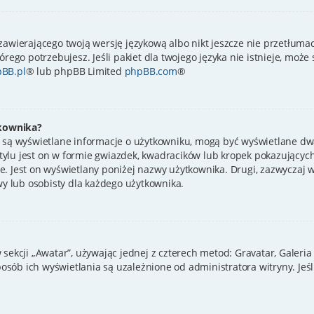
zawierającego twoją wersję językową albo nikt jeszcze nie przetłumac
órego potrzebujesz. Jeśli pakiet dla twojego języka nie istnieje, może
BB.pl
® lub phpBB Limited
phpBB.com
®
kownika?
 są wyświetlane informacje o użytkowniku, mogą być wyświetlane dwa
ylu jest on w formie gwiazdek, kwadracików lub kropek pokazujących
ynie. Jest on wyświetlany poniżej nazwy użytkownika. Drugi, zazwycza
wy lub osobisty dla każdego użytkownika.
sekcji „Awatar”, używając jednej z czterech metod: Gravatar, Galeria
sób ich wyświetlania są uzależnione od administratora witryny. Jeś