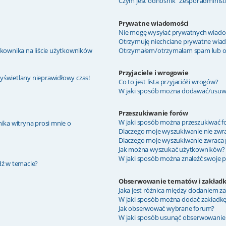
Czym jest odnośnik “Zespół administ
Prywatne wiadomości
Nie mogę wysyłać prywatnych wiado
Otrzymuję niechciane prywatne wia
kownika na liście użytkowników
Otrzymałem/otrzymałam spam lub obra
Przyjaciele i wrogowie
wyświetlany nieprawidłowy czas!
Co to jest lista przyjaciół i wrogów?
W jaki sposób można dodawać/usuwać
Przeszukiwanie forów
W jaki sposób można przeszukiwać f
ika witryna prosi mnie o
Dlaczego moje wyszukiwanie nie zw
Dlaczego moje wyszukiwanie zwraca 
Jak można wyszukać użytkowników?
W jaki sposób można znaleźć swoje p
dź w temacie?
Obserwowanie tematów i zakładk
Jaka jest różnica między dodaniem 
W jaki sposób można dodać zakładk
Jak obserwować wybrane forum?
W jaki sposób usunąć obserwowanie