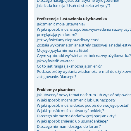
Dlaczego następuje automatyczne wylogowanie?
Jak działa funkcja “Usuń ciasteczka witryny”?
Preferencje i ustawienia użytkownika
Jak zmienić moje ustawienia?
W jaki sposób można zapobiec wyświetlaniu nazwy użyt
przeglądających forum?
Jest wyświetlany nieprawidłowy czas!
Została wykonana zmiana strefy czasowej, a nadal jest 
Mojego języka nie ma na liście!
Czym są obrazki wyświetlane obok nazwy użytkownika?
Jak wyświetlić awatar?
Co to jest ranga i jak można ją zmienić?
Podczas próby wysłania wiadomości e-mail do użytkown
zalogowanie. Dlaczego?
Problemy z pisaniem
Jak utworzyć nowy temat na forum lub wysłać odpowie
W jaki sposób można zmienić lub usunąć post?
W jaki sposób można dodać podpis do swojego posta?
W jaki sposób można utworzyć ankietę?
Dlaczego nie można dodać więcej opcji ankiety?
W jaki sposób zmienić lub usunąć ankietę?
Dlaczego nie mam dostępu do forum?