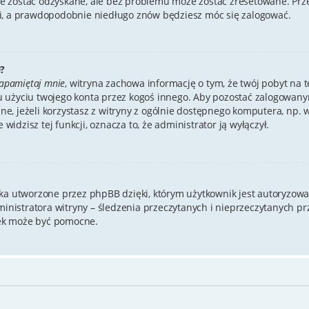
 zostać odzyskane, ale bez problemu może zostać zresetowane. Przejd
mi, a prawdopodobnie niedługo znów będziesz móc się zalogować.
?
apamiętaj mnie
, witryna zachowa informację o tym, że twój pobyt na te
u użyciu twojego konta przez kogoś innego. Aby pozostać zalogowa
cane, jeżeli korzystasz z witryny z ogólnie dostępnego komputera, np. w
 widzisz tej funkcji, oznacza to, że administrator ją wyłączył.
zka utworzone przez phpBB dzięki, którym użytkownik jest autoryzowa
dministratora witryny – śledzenia przeczytanych i nieprzeczytanych p
ek może być pomocne.