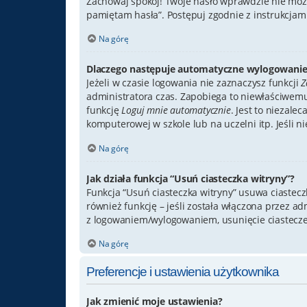
Zachowaj spokój! Twoje hasło wprawdzie nie może
pamiętam hasła”. Postępuj zgodnie z instrukcja
Na górę
Dlaczego następuje automatyczne wylogowanie
Jeżeli w czasie logowania nie zaznaczysz funkcji
Z
administratora czas. Zapobiega to niewłaściwem
funkcję
Loguj mnie automatycznie
. Jest to niezale
komputerowej w szkole lub na uczelni itp. Jeśli nie
Na górę
Jak działa funkcja “Usuń ciasteczka witryny”?
Funkcja “Usuń ciasteczka witryny” usuwa ciastec
również funkcję – jeśli została włączona przez a
z logowaniem/wylogowaniem, usunięcie ciastecz
Na górę
Preferencje i ustawienia użytkownika
Jak zmienić moje ustawienia?