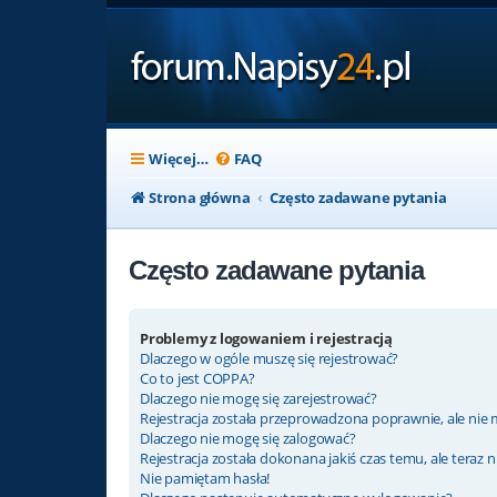
Więcej…
FAQ
Strona główna
Często zadawane pytania
Często zadawane pytania
Problemy z logowaniem i rejestracją
Dlaczego w ogóle muszę się rejestrować?
Co to jest COPPA?
Dlaczego nie mogę się zarejestrować?
Rejestracja została przeprowadzona poprawnie, ale nie 
Dlaczego nie mogę się zalogować?
Rejestracja została dokonana jakiś czas temu, ale teraz 
Nie pamiętam hasła!