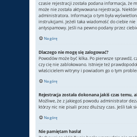
czasie rejestracji została podana informacja, że 
może nie została aktywowana rejestracja. Niektó
administratora. Informacja o tym była wyświetlona
instrukcjami. Jeżeli taka wiadomość do ciebie ni
antyspamowy. Jeśli na pewno podany przez ciebie
Na górę
Dlaczego nie mogę się zalogować?
Powodów może być kilka. Po pierwsze sprawdź, czy 
czy cię nie zablokowano. Istnieje też prawdopodo
właścicielem witryny i powiadom go o tym proble
Na górę
Rejestracja została dokonana jakiś czas temu, a
Możliwe, że z jakiegoś powodu administrator dez
którzy nic nie pisali przez dłuższy czas. Jeśli t
Na górę
Nie pamiętam hasła!