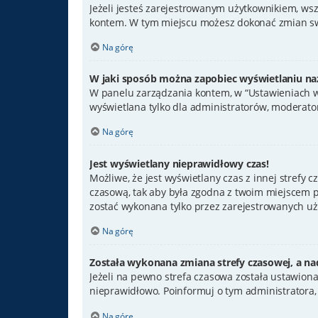
Jeżeli jesteś zarejestrowanym użytkownikiem, ws
kontem. W tym miejscu możesz dokonać zmian swoi
Na górę
W jaki sposób można zapobiec wyświetlaniu na
W panelu zarządzania kontem, w “Ustawieniach wi
wyświetlana tylko dla administratorów, moderator
Na górę
Jest wyświetlany nieprawidłowy czas!
Możliwe, że jest wyświetlany czas z innej strefy cz
czasową, tak aby była zgodna z twoim miejscem po
zostać wykonana tylko przez zarejestrowanych uży
Na górę
Została wykonana zmiana strefy czasowej, a nad
Jeżeli na pewno strefa czasowa została ustawiona
nieprawidłowo. Poinformuj o tym administratora,
Na górę