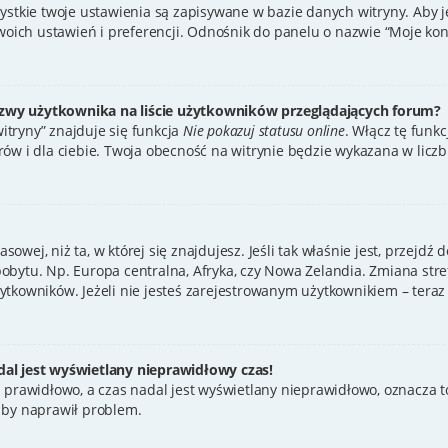
zystkie twoje ustawienia są zapisywane w bazie danych witryny. Aby 
ch ustawień i preferencji. Odnośnik do panelu o nazwie “Moje konto
zwy użytkownika na liście użytkowników przeglądających forum?
tryny” znajduje się funkcja
Nie pokazuj statusu online
. Włącz tę funk
ów i dla ciebie. Twoja obecność na witrynie będzie wykazana w licz
asowej, niż ta, w której się znajdujesz. Jeśli tak właśnie jest, przejd
bytu. Np. Europa centralna, Afryka, czy Nowa Zelandia. Zmiana stref
tkowników. Jeżeli nie jesteś zarejestrowanym użytkownikiem – teraz 
al jest wyświetlany nieprawidłowy czas!
 prawidłowo, a czas nadal jest wyświetlany nieprawidłowo, oznacza to
 by naprawił problem.