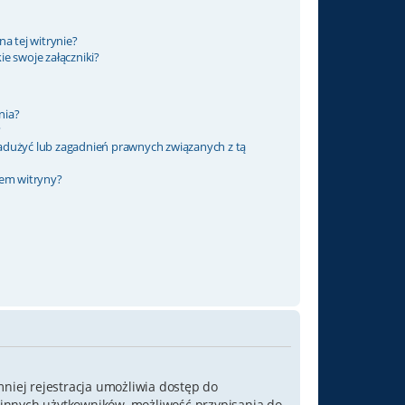
a tej witrynie?
e swoje załączniki?
nia?
?
adużyć lub zagadnień prawnych związanych z tą
rem witryny?
mniej rejestracja umożliwia dostęp do
o innych użytkowników, możliwość przypisania do