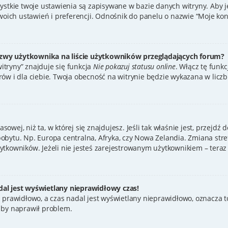
zystkie twoje ustawienia są zapisywane w bazie danych witryny. Aby 
ch ustawień i preferencji. Odnośnik do panelu o nazwie “Moje konto
zwy użytkownika na liście użytkowników przeglądających forum?
tryny” znajduje się funkcja
Nie pokazuj statusu online
. Włącz tę funk
ów i dla ciebie. Twoja obecność na witrynie będzie wykazana w licz
asowej, niż ta, w której się znajdujesz. Jeśli tak właśnie jest, przejd
bytu. Np. Europa centralna, Afryka, czy Nowa Zelandia. Zmiana stref
tkowników. Jeżeli nie jesteś zarejestrowanym użytkownikiem – teraz 
al jest wyświetlany nieprawidłowy czas!
 prawidłowo, a czas nadal jest wyświetlany nieprawidłowo, oznacza to
 by naprawił problem.