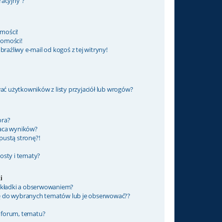
racyjny”?
mości!
domości!
źliwy e-mail od kogoś z tej witryny!
 użytkowników z listy przyjaciół lub wrogów?
ora?
raca wyników?
pustą stronę?!
osty i tematy?
i
zakładki a obserwowaniem?
ę do wybranych tematów lub je obserwować??
 forum, tematu?