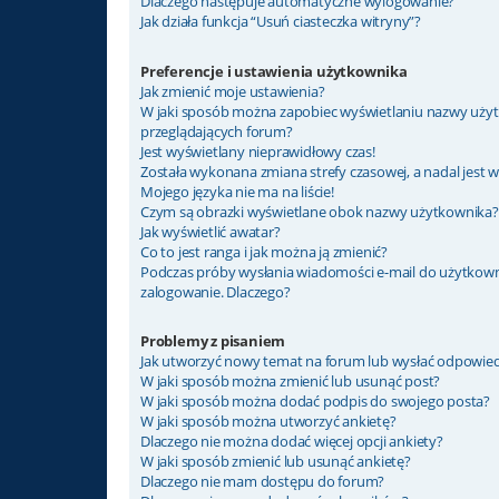
Dlaczego następuje automatyczne wylogowanie?
Jak działa funkcja “Usuń ciasteczka witryny”?
Preferencje i ustawienia użytkownika
Jak zmienić moje ustawienia?
W jaki sposób można zapobiec wyświetlaniu nazwy użyt
przeglądających forum?
Jest wyświetlany nieprawidłowy czas!
Została wykonana zmiana strefy czasowej, a nadal jest 
Mojego języka nie ma na liście!
Czym są obrazki wyświetlane obok nazwy użytkownika?
Jak wyświetlić awatar?
Co to jest ranga i jak można ją zmienić?
Podczas próby wysłania wiadomości e-mail do użytkown
zalogowanie. Dlaczego?
Problemy z pisaniem
Jak utworzyć nowy temat na forum lub wysłać odpowie
W jaki sposób można zmienić lub usunąć post?
W jaki sposób można dodać podpis do swojego posta?
W jaki sposób można utworzyć ankietę?
Dlaczego nie można dodać więcej opcji ankiety?
W jaki sposób zmienić lub usunąć ankietę?
Dlaczego nie mam dostępu do forum?