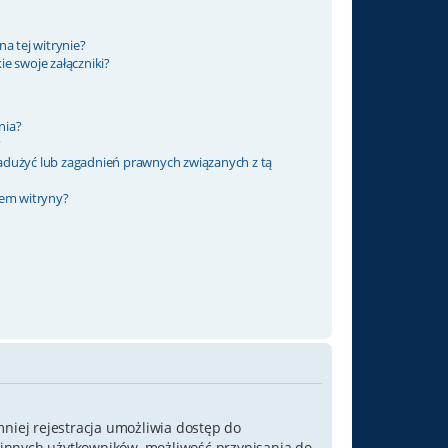
a tej witrynie?
e swoje załączniki?
nia?
?
adużyć lub zagadnień prawnych związanych z tą
rem witryny?
mniej rejestracja umożliwia dostęp do
o innych użytkowników, możliwość przypisania do