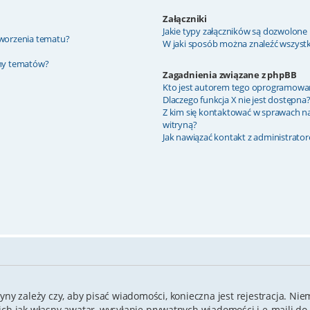
Załączniki
Jakie typy załączników są dozwolone n
 tworzenia tematu?
W jaki sposób można znaleźć wszystki
ony tematów?
Zagadnienia związane z phpBB
Kto jest autorem tego oprogramowa
Dlaczego funkcja X nie jest dostępna
Z kim się kontaktować w sprawach n
witryną?
Jak nawiązać kontakt z administrato
yny zależy czy, aby pisać wiadomości, konieczna jest rejestracja. Nie
kich jak własny awatar, wysyłanie prywatnych wiadomości i e-maili d