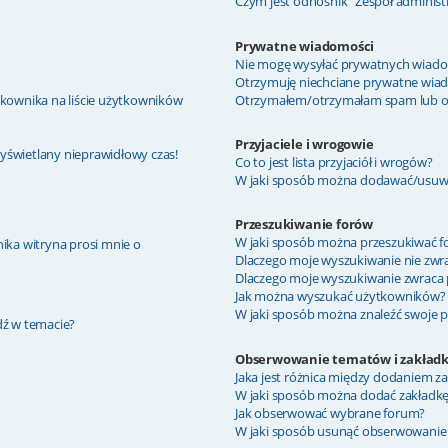
Czym jest odnośnik “Zespół administ
Prywatne wiadomości
Nie mogę wysyłać prywatnych wiado
Otrzymuję niechciane prywatne wia
kownika na liście użytkowników
Otrzymałem/otrzymałam spam lub obra
Przyjaciele i wrogowie
wyświetlany nieprawidłowy czas!
Co to jest lista przyjaciół i wrogów?
W jaki sposób można dodawać/usuwać
Przeszukiwanie forów
W jaki sposób można przeszukiwać f
ika witryna prosi mnie o
Dlaczego moje wyszukiwanie nie zw
Dlaczego moje wyszukiwanie zwraca 
Jak można wyszukać użytkowników?
W jaki sposób można znaleźć swoje p
dź w temacie?
Obserwowanie tematów i zakładk
Jaka jest różnica między dodaniem 
W jaki sposób można dodać zakładk
Jak obserwować wybrane forum?
W jaki sposób usunąć obserwowanie