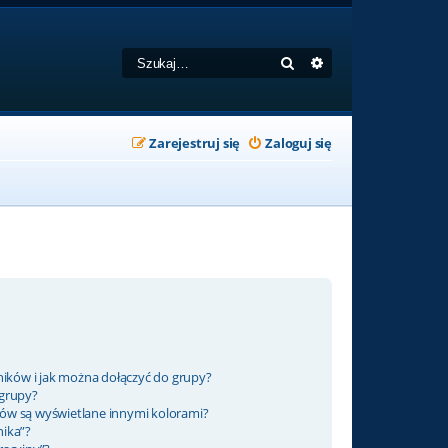
Szukaj
Wyszukiwanie zaa
Zarejestruj się
Zaloguj się
ników i jak można dołączyć do grupy?
 grupy?
ów są wyświetlane innymi kolorami?
nika”?