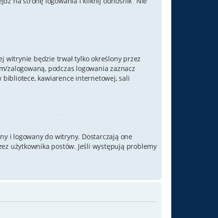
ź na stronę logowania i kliknij odnośnik “Nie
j witrynie będzie trwał tylko określony przez
nym/zalogowaną, podczas logowania zaznacz
 bibliotece, kawiarence internetowej, sali
ny i logowany do witryny. Dostarczają one
rzez użytkownika postów. Jeśli występują problemy