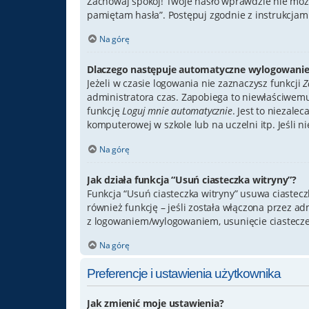
Zachowaj spokój! Twoje hasło wprawdzie nie może
pamiętam hasła”. Postępuj zgodnie z instrukcja
Na górę
Dlaczego następuje automatyczne wylogowanie
Jeżeli w czasie logowania nie zaznaczysz funkcji
Z
administratora czas. Zapobiega to niewłaściwem
funkcję
Loguj mnie automatycznie
. Jest to niezale
komputerowej w szkole lub na uczelni itp. Jeśli nie
Na górę
Jak działa funkcja “Usuń ciasteczka witryny”?
Funkcja “Usuń ciasteczka witryny” usuwa ciastec
również funkcję – jeśli została włączona przez a
z logowaniem/wylogowaniem, usunięcie ciastecz
Na górę
Preferencje i ustawienia użytkownika
Jak zmienić moje ustawienia?