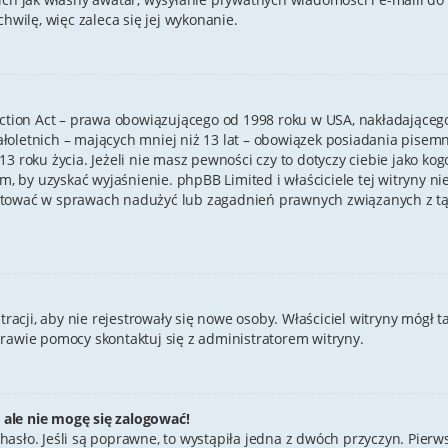
hwilę, więc zaleca się jej wykonanie.
ection Act – prawa obowiązującego od 1998 roku w USA, nakładającego 
ałoletnich – mających mniej niż 13 lat – obowiązek posiadania pise
3 roku życia. Jeżeli nie masz pewności czy to dotyczy ciebie jako ko
em, by uzyskać wyjaśnienie. phpBB Limited i właściciele tej witryny 
ktować w sprawach nadużyć lub zagadnień prawnych związanych z tą 
stracji, aby nie rejestrowały się nowe osoby. Właściciel witryny mógł 
prawie pomocy skontaktuj się z administratorem witryny.
 ale nie mogę się zalogować!
hasło. Jeśli są poprawne, to wystąpiła jedna z dwóch przyczyn. Pier