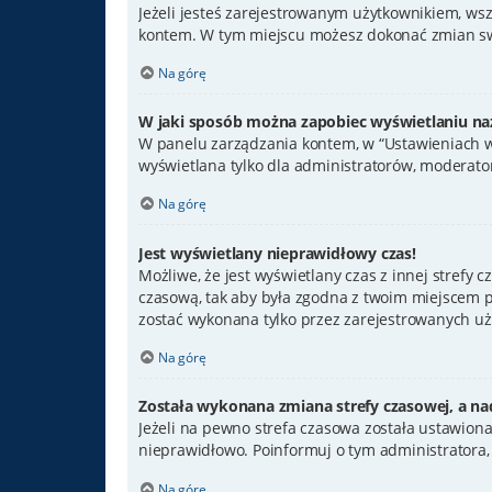
Jeżeli jesteś zarejestrowanym użytkownikiem, ws
kontem. W tym miejscu możesz dokonać zmian swoi
Na górę
W jaki sposób można zapobiec wyświetlaniu na
W panelu zarządzania kontem, w “Ustawieniach wi
wyświetlana tylko dla administratorów, moderator
Na górę
Jest wyświetlany nieprawidłowy czas!
Możliwe, że jest wyświetlany czas z innej strefy cz
czasową, tak aby była zgodna z twoim miejscem po
zostać wykonana tylko przez zarejestrowanych uży
Na górę
Została wykonana zmiana strefy czasowej, a nad
Jeżeli na pewno strefa czasowa została ustawiona
nieprawidłowo. Poinformuj o tym administratora,
Na górę