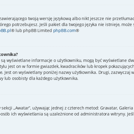
zawierającego twoją wersję językową albo nikt jeszcze nie przetłumac
órego potrzebujesz. Jeśli pakiet dla twojego języka nie istnieje, może
BB.pl
® lub phpBB Limited
phpBB.com
®
kownika?
 są wyświetlane informacje o użytkowniku, mogą być wyświetlane dwa
ylu jest on w formie gwiazdek, kwadracików lub kropek pokazujących
ynie. Jest on wyświetlany poniżej nazwy użytkownika. Drugi, zazwycza
wy lub osobisty dla każdego użytkownika.
sekcji „Awatar”, używając jednej z czterech metod: Gravatar, Galeria
sób ich wyświetlania są uzależnione od administratora witryny. Jeś