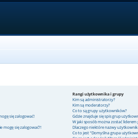
Rangi użytkownika i grupy
Kim są administratorzy?
Kim są moderatorzy?
Co to są grupy użytkowników?
mogę się zalogować!
Gdzie znajduje się spis grup użytkow
W jaki sposób można zostać liderem
nie mogę się zalogować?!
Dlaczego niektóre nazwy użytkownik
Co to jest “Domyślna grupa użytkow