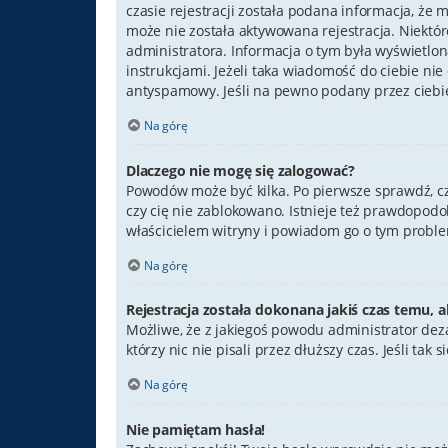
czasie rejestracji została podana informacja, że 
może nie została aktywowana rejestracja. Niektó
administratora. Informacja o tym była wyświetlona
instrukcjami. Jeżeli taka wiadomość do ciebie ni
antyspamowy. Jeśli na pewno podany przez ciebie
Na górę
Dlaczego nie mogę się zalogować?
Powodów może być kilka. Po pierwsze sprawdź, czy 
czy cię nie zablokowano. Istnieje też prawdopodo
właścicielem witryny i powiadom go o tym proble
Na górę
Rejestracja została dokonana jakiś czas temu, a
Możliwe, że z jakiegoś powodu administrator dez
którzy nic nie pisali przez dłuższy czas. Jeśli t
Na górę
Nie pamiętam hasła!