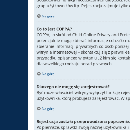
grup użytkowników itp. Rejestracja zajmuje tylko c
Na górę
Co to jest COPPA?
COPPA, to skrót od Child Online Privacy and Prot
potencjalnie mogą zbierać informacje od osób m
zbieranie informacji prywatnych od osób poniżej 1
witrynie internetowej – skontaktuj się z prawniki
przypadku opisanego w pytaniu „Z kim się konta
dla wszelkiego rodzaju porad prawnych.
Na górę
Dlaczego nie mogę się zarejestrować?
Być może właściciel witryny wyłączył funkcję reje
użytkownika, którą próbujesz zarejestrować. W s
Na górę
Rejestracja została przeprowadzona poprawnie,
Po pierwsze, sprawdź swoją nazwę użytkownika i 