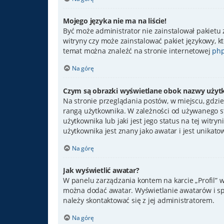
Mojego języka nie ma na liście!
Być może administrator nie zainstalował pakietu 
witryny czy może zainstalować pakiet językowy, kt
temat można znaleźć na stronie internetowej
php
Na górę
Czym są obrazki wyświetlane obok nazwy użyt
Na stronie przeglądania postów, w miejscu, gdzie
rangą użytkownika. W zależności od używanego st
użytkownika lub jaki jest jego status na tej witr
użytkownika jest znany jako awatar i jest unikato
Na górę
Jak wyświetlić awatar?
W panelu zarządzania kontem na karcie „Profil” w 
można dodać awatar. Wyświetlanie awatarów i spo
należy skontaktować się z jej administratorem.
Na górę