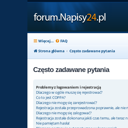
Więcej…
FAQ
Strona główna
Często zadawane pytania
Często zadawane pytania
Problemy z logowaniem i rejestracją
Dlaczego w ogóle muszę się rejestrować?
Co to jest COPPA?
Dlaczego nie mogę się zarejestrować?
Rejestracja została przeprowadzona poprawnie, ale nie 
Dlaczego nie mogę się zalogować?
Rejestracja została dokonana jakiś czas temu, ale teraz 
Nie pamiętam hasła!