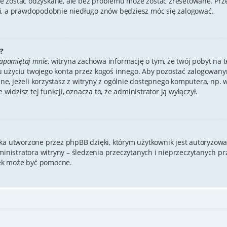
 zostać odzyskane, ale bez problemu może zostać zresetowane. Przejd
mi, a prawdopodobnie niedługo znów będziesz móc się zalogować.
?
apamiętaj mnie
, witryna zachowa informację o tym, że twój pobyt na te
u użyciu twojego konta przez kogoś innego. Aby pozostać zalogowa
cane, jeżeli korzystasz z witryny z ogólnie dostępnego komputera, np. w
 widzisz tej funkcji, oznacza to, że administrator ją wyłączył.
zka utworzone przez phpBB dzięki, którym użytkownik jest autoryzowa
dministratora witryny – śledzenia przeczytanych i nieprzeczytanych p
ek może być pomocne.