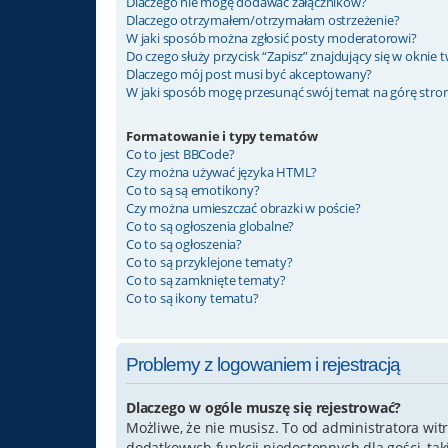
Dlaczego nie mogę dodawać załączników?
Dlaczego otrzymałem/otrzymałam ostrzeżenie?
W jaki sposób można zgłosić posty moderatorowi?
Do czego służy przycisk “Zapisz” znajdujący się w oknie
Dlaczego mój post musi być akceptowany?
W jaki sposób mogę przesunąć swój temat na górę str
Formatowanie i typy tematów
Co to jest BBCode?
Czy można używać języka HTML?
Co to są są emotikony?
Czy można umieszczać obrazki w poście?
Co to są ogłoszenia globalne?
Co to są ogłoszenia?
Co to są przyklejone tematy?
Co to są zamknięte tematy?
Co to są ikony tematu?
Problemy z logowaniem i rejestracją
Dlaczego w ogóle muszę się rejestrować?
Możliwe, że nie musisz. To od administratora witr
dodatkowych funkcji niedostępnych dla gości, ta