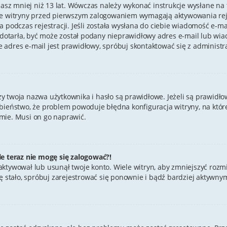
masz mniej niż 13 lat. Wówczas należy wykonać instrukcje wysłane na tw
re witryny przed pierwszym zalogowaniem wymagają aktywowania rejes
 podczas rejestracji. Jeśli została wysłana do ciebie wiadomość e-ma
e dotarła, być może został podany nieprawidłowy adres e-mail lub wia
 adres e-mail jest prawidłowy, spróbuj skontaktować się z administr
twoja nazwa użytkownika i hasło są prawidłowe. Jeżeli są prawidłowe,
bieństwo, że problem powoduje błędna konfiguracja witryny, na której
mie. Musi on go naprawić.
le teraz nie mogę się zalogować?!
aktywował lub usunął twoje konto. Wiele witryn, aby zmniejszyć rozm
ak się stało, spróbuj zarejestrować się ponownie i bądź bardziej akt