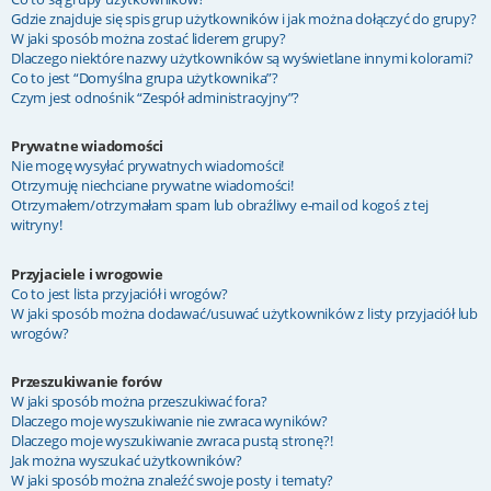
Gdzie znajduje się spis grup użytkowników i jak można dołączyć do grupy?
W jaki sposób można zostać liderem grupy?
Dlaczego niektóre nazwy użytkowników są wyświetlane innymi kolorami?
Co to jest “Domyślna grupa użytkownika”?
Czym jest odnośnik “Zespół administracyjny”?
Prywatne wiadomości
Nie mogę wysyłać prywatnych wiadomości!
Otrzymuję niechciane prywatne wiadomości!
Otrzymałem/otrzymałam spam lub obraźliwy e-mail od kogoś z tej
witryny!
Przyjaciele i wrogowie
Co to jest lista przyjaciół i wrogów?
W jaki sposób można dodawać/usuwać użytkowników z listy przyjaciół lub
wrogów?
Przeszukiwanie forów
W jaki sposób można przeszukiwać fora?
Dlaczego moje wyszukiwanie nie zwraca wyników?
Dlaczego moje wyszukiwanie zwraca pustą stronę?!
Jak można wyszukać użytkowników?
W jaki sposób można znaleźć swoje posty i tematy?