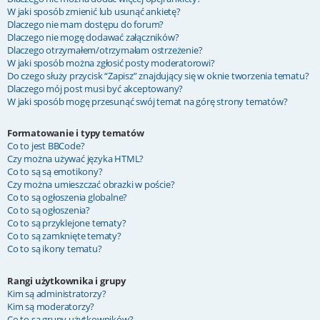
W jaki sposób zmienić lub usunąć ankietę?
Dlaczego nie mam dostępu do forum?
Dlaczego nie mogę dodawać załączników?
Dlaczego otrzymałem/otrzymałam ostrzeżenie?
W jaki sposób można zgłosić posty moderatorowi?
Do czego służy przycisk “Zapisz” znajdujący się w oknie tworzenia tematu?
Dlaczego mój post musi być akceptowany?
W jaki sposób mogę przesunąć swój temat na górę strony tematów?
Formatowanie i typy tematów
Co to jest BBCode?
Czy można używać języka HTML?
Co to są są emotikony?
Czy można umieszczać obrazki w poście?
Co to są ogłoszenia globalne?
Co to są ogłoszenia?
Co to są przyklejone tematy?
Co to są zamknięte tematy?
Co to są ikony tematu?
Rangi użytkownika i grupy
Kim są administratorzy?
Kim są moderatorzy?
Co to są grupy użytkowników?