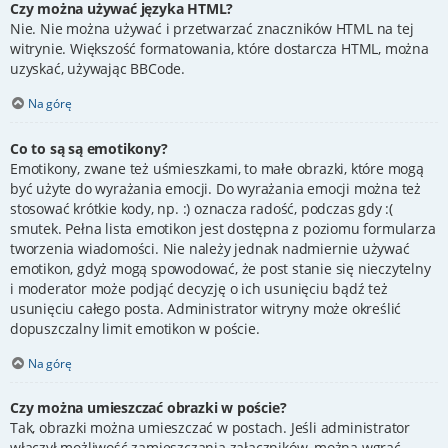
Czy można używać języka HTML?
Nie. Nie można używać i przetwarzać znaczników HTML na tej
witrynie. Większość formatowania, które dostarcza HTML, można
uzyskać, używając BBCode.
Na górę
Co to są są emotikony?
Emotikony, zwane też uśmieszkami, to małe obrazki, które mogą
być użyte do wyrażania emocji. Do wyrażania emocji można też
stosować krótkie kody, np. :) oznacza radość, podczas gdy :(
smutek. Pełna lista emotikon jest dostępna z poziomu formularza
tworzenia wiadomości. Nie należy jednak nadmiernie używać
emotikon, gdyż mogą spowodować, że post stanie się nieczytelny
i moderator może podjąć decyzję o ich usunięciu bądź też
usunięciu całego posta. Administrator witryny może określić
dopuszczalny limit emotikon w poście.
Na górę
Czy można umieszczać obrazki w poście?
Tak, obrazki można umieszczać w postach. Jeśli administrator
włączył możliwość zamieszczania załączników, można wgrać