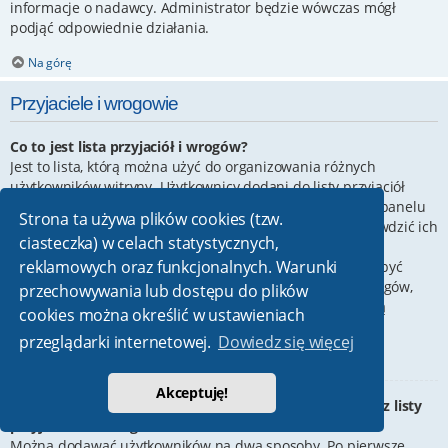
informacje o nadawcy. Administrator będzie wówczas mógł
podjąć odpowiednie działania.
Na górę
Przyjaciele i wrogowie
Co to jest lista przyjaciół i wrogów?
Jest to lista, którą można użyć do organizowania różnych
użytkowników witryny. Użytkownicy dodani do listy przyjaciół
będą wyświetleni na karcie
Przyjaciele
znajdującej się w panelu
Strona ta używa plików cookies (tzw.
zarządzania kontem. Z tego poziomu można szybko sprawdzić ich
ciasteczka) w celach statystycznych,
status, a także wysłać prywatną wiadomość. Zależnie od
reklamowych oraz funkcjonalnych. Warunki
używanego stylu witryny, posty tych użytkowników mogą być
wyróżniane. Jeśli użytkownik zostanie dodany do listy wrogów,
przechowywania lub dostępu do plików
wszystkie posty przez niego napisane domyślnie nie będą
cookies można określić w ustawieniach
wyświetlane.
przeglądarki internetowej.
Dowiedz się więcej
Na górę
Akceptuję!
W jaki sposób można dodawać/usuwać użytkowników z listy
przyjaciół lub wrogów?
Można dodawać użytkowników na dwa sposoby. Po pierwsze,