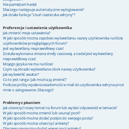
Nie pamiętam hasła!
Dlaczego następuje automatyczne wylogowanie?
Jak działa funkcja “Usuń ciasteczka witryny”?
Preferencje i ustawienia użytkownika
Jak zmienić moje ustawienia?
W jaki sposób można zapobiec wyświetlaniu nazwy użytkownika na liście
użytkowników przeglądających forum?
Jest wyświetlany nieprawidłowy czas!
Została wykonana zmiana strefy czasowej, a nadal jest wyświetlany
nieprawidłowy czas!
Mojego języka nie ma na liście!
Czym są obrazki wyświetlane obok nazwy użytkownika?
Jak wyświetlić awatar?
Co to jest ranga i jak można ją zmienić?
Podczas próby wysłania wiadomości e-mail do użytkownika witryna prosi
mnie o zalogowanie. Dlaczego?
Problemy z pisaniem
Jak utworzyć nowy temat na forum lub wysłać odpowiedź w temacie?
W jaki sposób można zmienić lub usunąć post?
W jaki sposób można dodać podpis do swojego posta?
W jaki sposób można utworzyć ankietę?
Dlaczego nie można dodać więcej opcji ankiety?