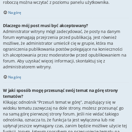
roboczą można wczytać z poziomu panelu użytkownika.
Na górę
Dlaczego mój post musi być akceptowany?
Administrator witryny mógł zadecydować, że posty na danym
forum wymagają przejrzenia przed publikacją. Jest również
możliwe, że administrator umieścił cię w grupie, która ma
ograniczenia publikowania postów polegające na konieczności
ich akceptowania przez moderatorów przed opublikowaniem na
forum. Aby uzyskać więcej informacji, skontaktuj się z
administratorem witryny.
Na górę
W jaki sposób mogę przesunąć swój temat na górę strony
tematów?
Klikając odnośnik “Przesuń temat w górę”, znajdujący się w
widoku tematu zazwyczaj na dole strony, możesz przesunąć go
na samą górę pierwszej strony forum. Jeśli nie widać takiego
odnośnika, oznacza to, że funkcja ta jest wyłączona lub nie
upłynął jeszcze wymagany czas, zanim będzie możliwe użycie tej
funkcji. Innym, łatwym sposobem na przesunięcie tematu na