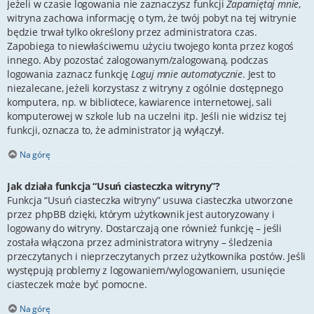
Jeżeli w czasie logowania nie zaznaczysz funkcji
Zapamiętaj mnie
,
witryna zachowa informację o tym, że twój pobyt na tej witrynie
będzie trwał tylko określony przez administratora czas.
Zapobiega to niewłaściwemu użyciu twojego konta przez kogoś
innego. Aby pozostać zalogowanym/zalogowaną, podczas
logowania zaznacz funkcję
Loguj mnie automatycznie
. Jest to
niezalecane, jeżeli korzystasz z witryny z ogólnie dostępnego
komputera, np. w bibliotece, kawiarence internetowej, sali
komputerowej w szkole lub na uczelni itp. Jeśli nie widzisz tej
funkcji, oznacza to, że administrator ją wyłączył.
Na górę
Jak działa funkcja “Usuń ciasteczka witryny”?
Funkcja “Usuń ciasteczka witryny” usuwa ciasteczka utworzone
przez phpBB dzięki, którym użytkownik jest autoryzowany i
logowany do witryny. Dostarczają one również funkcję – jeśli
została włączona przez administratora witryny – śledzenia
przeczytanych i nieprzeczytanych przez użytkownika postów. Jeśli
występują problemy z logowaniem/wylogowaniem, usunięcie
ciasteczek może być pomocne.
Na górę