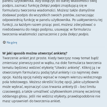
panelu użytkownika. Aby dołączyć do danej wiadomości swój
podpis, zaznacz funkcję
Dołącz podpis
znajdującą się w
formularzu tworzenia wiadomości. Możesz także domyślnie
dodawać podpis do wszystkich swoich postów, zaznaczając
odpowiednią funkcję w panelu użytkownika. Po uaktywnieniu tej
funkcji, za każdym razem pisząc post, możesz zdecydować o
niedodawaniu do niego podpisu, usuwając w formularzu
tworzenia wiadomości zaznaczenie z pola
Dołącz podpis
.
Na górę
W jaki sposób można utworzyć ankietę?
Tworzenie ankiet jest proste. Kiedy tworzysz nowy temat bądź
zmieniasz pierwszy post w wątku, na dole formularza tworzenia
tematu będziesz widzieć etykietę “Utwórz ankietę”. Kliknij ją i w
otworzonym formularzu podaj tytuł ankiety i co najmniej dwie
opcje. Każdą opcję należy wpisać w nowym wierszu widocznego
pola tekstowego. Możesz określić liczbę opcji, jakie użytkownik
może wybrać, wyznaczyć czas trwania ankiety (0 – bez limitu
czasowego), a także umożliwić użytkownikom zmianę wcześniej
oddanego głosu. Jeśli nie widzisz etykiety, prawdopodobnie nie
masz uprawnień do tworzenia ankiet.