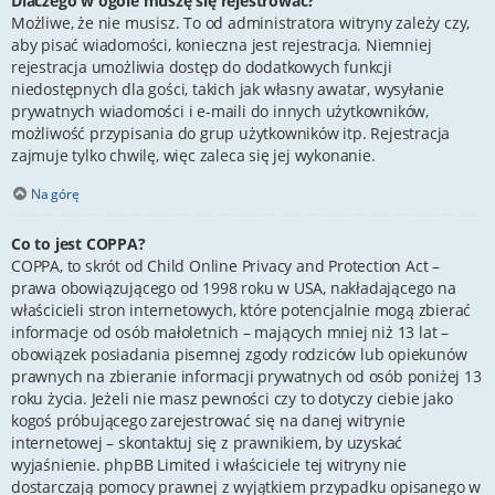
Dlaczego w ogóle muszę się rejestrować?
Możliwe, że nie musisz. To od administratora witryny zależy czy,
aby pisać wiadomości, konieczna jest rejestracja. Niemniej
rejestracja umożliwia dostęp do dodatkowych funkcji
niedostępnych dla gości, takich jak własny awatar, wysyłanie
prywatnych wiadomości i e-maili do innych użytkowników,
możliwość przypisania do grup użytkowników itp. Rejestracja
zajmuje tylko chwilę, więc zaleca się jej wykonanie.
Na górę
Co to jest COPPA?
COPPA, to skrót od Child Online Privacy and Protection Act –
prawa obowiązującego od 1998 roku w USA, nakładającego na
właścicieli stron internetowych, które potencjalnie mogą zbierać
informacje od osób małoletnich – mających mniej niż 13 lat –
obowiązek posiadania pisemnej zgody rodziców lub opiekunów
prawnych na zbieranie informacji prywatnych od osób poniżej 13
roku życia. Jeżeli nie masz pewności czy to dotyczy ciebie jako
kogoś próbującego zarejestrować się na danej witrynie
internetowej – skontaktuj się z prawnikiem, by uzyskać
wyjaśnienie. phpBB Limited i właściciele tej witryny nie
dostarczają pomocy prawnej z wyjątkiem przypadku opisanego w