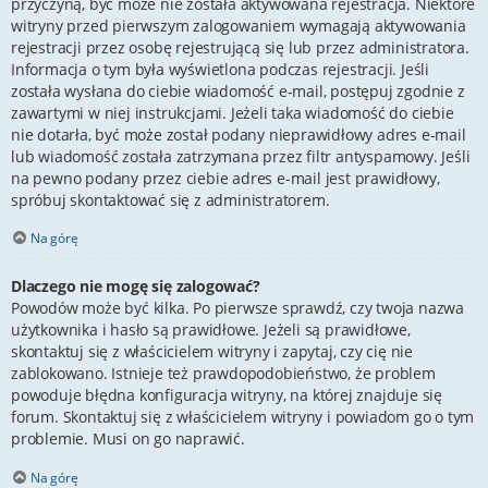
przyczyną, być może nie została aktywowana rejestracja. Niektóre
witryny przed pierwszym zalogowaniem wymagają aktywowania
rejestracji przez osobę rejestrującą się lub przez administratora.
Informacja o tym była wyświetlona podczas rejestracji. Jeśli
została wysłana do ciebie wiadomość e-mail, postępuj zgodnie z
zawartymi w niej instrukcjami. Jeżeli taka wiadomość do ciebie
nie dotarła, być może został podany nieprawidłowy adres e-mail
lub wiadomość została zatrzymana przez filtr antyspamowy. Jeśli
na pewno podany przez ciebie adres e-mail jest prawidłowy,
spróbuj skontaktować się z administratorem.
Na górę
Dlaczego nie mogę się zalogować?
Powodów może być kilka. Po pierwsze sprawdź, czy twoja nazwa
użytkownika i hasło są prawidłowe. Jeżeli są prawidłowe,
skontaktuj się z właścicielem witryny i zapytaj, czy cię nie
zablokowano. Istnieje też prawdopodobieństwo, że problem
powoduje błędna konfiguracja witryny, na której znajduje się
forum. Skontaktuj się z właścicielem witryny i powiadom go o tym
problemie. Musi on go naprawić.
Na górę