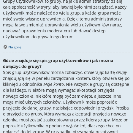
Grupy użytkowników, to grupy, na jakie administratorzy dzielą
całą społeczność witryny, aby łatwiej było nimi zarządzać. Każdy
użytkownik może należeć do wielu grup, a każda grupa może
mieć swoje własne uprawnienia. Dzięki temu administratorzy
mogą łatwo zmieniać uprawnienia wielu użytkowników naraz,
nadawać uprawnienia moderatora lub dawać dostęp
użytkownikom do prywatnego forum.
Na górę
Gdzie znajduje się spis grup użytkowników i jak można
dołączyć do grupy?
Spis grup użytkowników można zobaczyć, otwierając kartę
Grupy
znajdującą się w panelu zarządzania kontem, który otwiera się po
kliknięciu odnośnika
Moje konto
. Nie wszystkie grupy są dostępne
dla każdego. Niektóre mogą wymagać akceptacji przyjęcia
nowego członka, niektóre mogą być zamknięte, a jeszcze inne
mogą mieć ukrytych członków. Użytkownik może poprosić o
przyjęcie do danej grupy, naciskając odpowiedni przycisk. Prośba
o przyjęcie do grupy, która wymaga akceptacji przyjęcia nowego
członka, musi zostać zaakceptowana przez lidera grupy. Może on
poprosić użytkownika o podanie wyjaśnień, dlaczego chce on
dołączyć do tej grupy. W przypadku otrzymania negatywnej