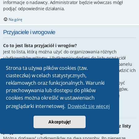
informacje o nadawcy. Administrator będzie wówczas mógł
podjąć odpowiednie działania.
Na górę
Przyjaciele i wrogowie
Co to jest lista przyjaciół i wrogów?
Jest to lista, którą można użyć do organizowania różnych
użytkowników witryny. Użytkownicy dodani do listy przyjaciół
będą wyświetleni na karcie
Przyjaciele
znajdującej się w panelu
Strona ta używa plików cookies (tzw.
zarządzania kontem. Z tego poziomu można szybko sprawdzić ich
ciasteczka) w celach statystycznych,
status, a także wysłać prywatną wiadomość. Zależnie od
reklamowych oraz funkcjonalnych. Warunki
używanego stylu witryny, posty tych użytkowników mogą być
wyróżniane. Jeśli użytkownik zostanie dodany do listy wrogów,
przechowywania lub dostępu do plików
wszystkie posty przez niego napisane domyślnie nie będą
cookies można określić w ustawieniach
wyświetlane.
przeglądarki internetowej.
Dowiedz się więcej
Na górę
Akceptuję!
W jaki sposób można dodawać/usuwać użytkowników z listy
przyjaciół lub wrogów?
Można dodawać użytkowników na dwa sposoby. Po pierwsze,