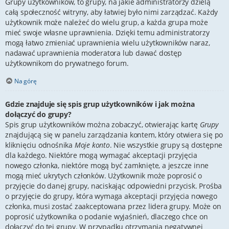
Grupy użytkowników, to grupy, na jakie administratorzy dzielą
całą społeczność witryny, aby łatwiej było nimi zarządzać. Każdy
użytkownik może należeć do wielu grup, a każda grupa może
mieć swoje własne uprawnienia. Dzięki temu administratorzy
mogą łatwo zmieniać uprawnienia wielu użytkowników naraz,
nadawać uprawnienia moderatora lub dawać dostęp
użytkownikom do prywatnego forum.
Na górę
Gdzie znajduje się spis grup użytkowników i jak można
dołączyć do grupy?
Spis grup użytkowników można zobaczyć, otwierając kartę
Grupy
znajdującą się w panelu zarządzania kontem, który otwiera się po
kliknięciu odnośnika
Moje konto
. Nie wszystkie grupy są dostępne
dla każdego. Niektóre mogą wymagać akceptacji przyjęcia
nowego członka, niektóre mogą być zamknięte, a jeszcze inne
mogą mieć ukrytych członków. Użytkownik może poprosić o
przyjęcie do danej grupy, naciskając odpowiedni przycisk. Prośba
o przyjęcie do grupy, która wymaga akceptacji przyjęcia nowego
członka, musi zostać zaakceptowana przez lidera grupy. Może on
poprosić użytkownika o podanie wyjaśnień, dlaczego chce on
dołączyć do tej grupy. W przypadku otrzymania negatywnej