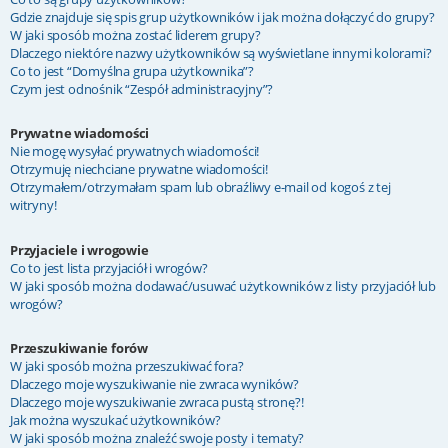
Gdzie znajduje się spis grup użytkowników i jak można dołączyć do grupy?
W jaki sposób można zostać liderem grupy?
Dlaczego niektóre nazwy użytkowników są wyświetlane innymi kolorami?
Co to jest “Domyślna grupa użytkownika”?
Czym jest odnośnik “Zespół administracyjny”?
Prywatne wiadomości
Nie mogę wysyłać prywatnych wiadomości!
Otrzymuję niechciane prywatne wiadomości!
Otrzymałem/otrzymałam spam lub obraźliwy e-mail od kogoś z tej
witryny!
Przyjaciele i wrogowie
Co to jest lista przyjaciół i wrogów?
W jaki sposób można dodawać/usuwać użytkowników z listy przyjaciół lub
wrogów?
Przeszukiwanie forów
W jaki sposób można przeszukiwać fora?
Dlaczego moje wyszukiwanie nie zwraca wyników?
Dlaczego moje wyszukiwanie zwraca pustą stronę?!
Jak można wyszukać użytkowników?
W jaki sposób można znaleźć swoje posty i tematy?