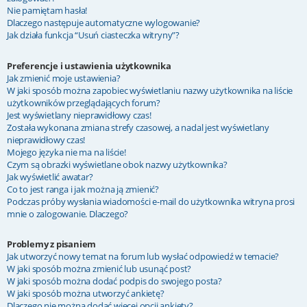
Nie pamiętam hasła!
Dlaczego następuje automatyczne wylogowanie?
Jak działa funkcja “Usuń ciasteczka witryny”?
Preferencje i ustawienia użytkownika
Jak zmienić moje ustawienia?
W jaki sposób można zapobiec wyświetlaniu nazwy użytkownika na liście
użytkowników przeglądających forum?
Jest wyświetlany nieprawidłowy czas!
Została wykonana zmiana strefy czasowej, a nadal jest wyświetlany
nieprawidłowy czas!
Mojego języka nie ma na liście!
Czym są obrazki wyświetlane obok nazwy użytkownika?
Jak wyświetlić awatar?
Co to jest ranga i jak można ją zmienić?
Podczas próby wysłania wiadomości e-mail do użytkownika witryna prosi
mnie o zalogowanie. Dlaczego?
Problemy z pisaniem
Jak utworzyć nowy temat na forum lub wysłać odpowiedź w temacie?
W jaki sposób można zmienić lub usunąć post?
W jaki sposób można dodać podpis do swojego posta?
W jaki sposób można utworzyć ankietę?
Dlaczego nie można dodać więcej opcji ankiety?