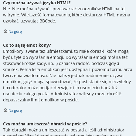
Czy można używać języka HTML?
Nie. Nie można używać i przetwarzać znaczników HTML na tej
witrynie. Większość formatowania, które dostarcza HTML, można
uzyskać, używając BBCode.
Na górę
Co to są są emotikony?
Emotikony, zwane też uśmieszkami, to małe obrazki, które mogą
być użyte do wyrażania emocji. Do wyrażania emocji można też
stosować krótkie kody, np. :) oznacza radość, podczas gdy :(
smutek. Pełna lista emotikon jest dostępna z poziomu formularza
tworzenia wiadomości. Nie należy jednak nadmiernie używać
emotikon, gdyż mogą spowodować, że post stanie się nieczytelny
i moderator może podjąć decyzję o ich usunięciu bądź też
usunięciu całego posta. Administrator witryny może określić
dopuszczalny limit emotikon w poście.
Na górę
Czy można umieszczać obrazki w poście?
Tak, obrazki można umieszczać w postach. Jeśli administrator
włączył możliwość zamieszczania załączników, można wgrać