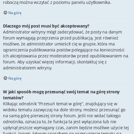
roboczą można wczytać z poziomu panelu użytkownika.
Na górę
Dlaczego mój post musi być akceptowany?
Administrator witryny mógł zadecydować, że posty na danym
forum wymagają przejrzenia przed publikacją. Jest również
możliwe, że administrator umieścił cię w grupie, która ma
ograniczenia publikowania postów polegające na konieczności
ich akceptowania przez moderatorów przed opublikowaniem na
forum. Aby uzyskać więcej informacji, skontaktuj się z
administratorem witryny.
Na górę
W jaki sposób mogę przesunąć swój temat na górę strony
tematów?
Klikając odnośnik “Przesuń temat w górę”, znajdujący się w
widoku tematu zazwyczaj na dole strony, możesz przesunąć go
na samą górę pierwszej strony forum. Jeśli nie widać takiego
odnośnika, oznacza to, że funkcja ta jest wyłączona lub nie
upłynął jeszcze wymagany czas, zanim będzie możliwe użycie tej
funkcji. Innym, łatwym sposobem na przesunięcie tematu na