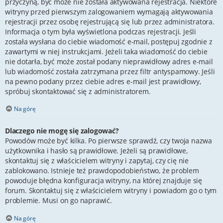
przyczyną, być może nie została aktywowana rejestracja. Niektóre
witryny przed pierwszym zalogowaniem wymagają aktywowania
rejestracji przez osobę rejestrującą się lub przez administratora.
Informacja o tym była wyświetlona podczas rejestracji. Jeśli
została wysłana do ciebie wiadomość e-mail, postępuj zgodnie z
zawartymi w niej instrukcjami. Jeżeli taka wiadomość do ciebie
nie dotarła, być może został podany nieprawidłowy adres e-mail
lub wiadomość została zatrzymana przez filtr antyspamowy. Jeśli
na pewno podany przez ciebie adres e-mail jest prawidłowy,
spróbuj skontaktować się z administratorem.
Na górę
Dlaczego nie mogę się zalogować?
Powodów może być kilka. Po pierwsze sprawdź, czy twoja nazwa
użytkownika i hasło są prawidłowe. Jeżeli są prawidłowe,
skontaktuj się z właścicielem witryny i zapytaj, czy cię nie
zablokowano. Istnieje też prawdopodobieństwo, że problem
powoduje błędna konfiguracja witryny, na której znajduje się
forum. Skontaktuj się z właścicielem witryny i powiadom go o tym
problemie. Musi on go naprawić.
Na górę