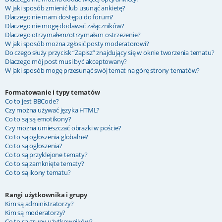
W jaki sposób zmienić lub usunąć ankietę?
Dlaczego nie mam dostępu do forum?
Dlaczego nie mogę dodawać załączników?
Dlaczego otrzymałem/otrzymałam ostrzeżenie?
W jaki sposób można zgłosić posty moderatorowi?
Do czego służy przycisk “Zapisz” znajdujący się w oknie tworzenia tematu?
Dlaczego mój post musi być akceptowany?
W jaki sposób mogę przesunąć swój temat na górę strony tematów?
Formatowanie i typy tematów
Co to jest BBCode?
Czy można używać języka HTML?
Co to są są emotikony?
Czy można umieszczać obrazki w poście?
Co to są ogłoszenia globalne?
Co to są ogłoszenia?
Co to są przyklejone tematy?
Co to są zamknięte tematy?
Co to są ikony tematu?
Rangi użytkownika i grupy
Kim są administratorzy?
Kim są moderatorzy?
Co to są grupy użytkowników?