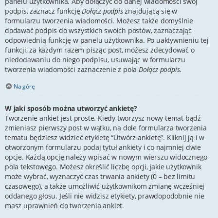
panelu użytkownika. Aby dołączyć do danej wiadomości swój
podpis, zaznacz funkcję
Dołącz podpis
znajdującą się w
formularzu tworzenia wiadomości. Możesz także domyślnie
dodawać podpis do wszystkich swoich postów, zaznaczając
odpowiednią funkcję w panelu użytkownika. Po uaktywnieniu tej
funkcji, za każdym razem pisząc post, możesz zdecydować o
niedodawaniu do niego podpisu, usuwając w formularzu
tworzenia wiadomości zaznaczenie z pola
Dołącz podpis
.
Na górę
W jaki sposób można utworzyć ankietę?
Tworzenie ankiet jest proste. Kiedy tworzysz nowy temat bądź
zmieniasz pierwszy post w wątku, na dole formularza tworzenia
tematu będziesz widzieć etykietę “Utwórz ankietę”. Kliknij ją i w
otworzonym formularzu podaj tytuł ankiety i co najmniej dwie
opcje. Każdą opcję należy wpisać w nowym wierszu widocznego
pola tekstowego. Możesz określić liczbę opcji, jakie użytkownik
może wybrać, wyznaczyć czas trwania ankiety (0 – bez limitu
czasowego), a także umożliwić użytkownikom zmianę wcześniej
oddanego głosu. Jeśli nie widzisz etykiety, prawdopodobnie nie
masz uprawnień do tworzenia ankiet.