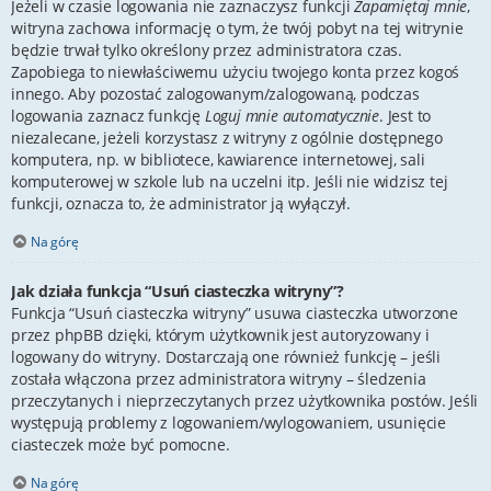
Jeżeli w czasie logowania nie zaznaczysz funkcji
Zapamiętaj mnie
,
witryna zachowa informację o tym, że twój pobyt na tej witrynie
będzie trwał tylko określony przez administratora czas.
Zapobiega to niewłaściwemu użyciu twojego konta przez kogoś
innego. Aby pozostać zalogowanym/zalogowaną, podczas
logowania zaznacz funkcję
Loguj mnie automatycznie
. Jest to
niezalecane, jeżeli korzystasz z witryny z ogólnie dostępnego
komputera, np. w bibliotece, kawiarence internetowej, sali
komputerowej w szkole lub na uczelni itp. Jeśli nie widzisz tej
funkcji, oznacza to, że administrator ją wyłączył.
Na górę
Jak działa funkcja “Usuń ciasteczka witryny”?
Funkcja “Usuń ciasteczka witryny” usuwa ciasteczka utworzone
przez phpBB dzięki, którym użytkownik jest autoryzowany i
logowany do witryny. Dostarczają one również funkcję – jeśli
została włączona przez administratora witryny – śledzenia
przeczytanych i nieprzeczytanych przez użytkownika postów. Jeśli
występują problemy z logowaniem/wylogowaniem, usunięcie
ciasteczek może być pomocne.
Na górę