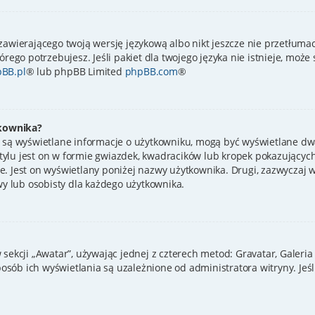
zawierającego twoją wersję językową albo nikt jeszcze nie przetłumac
órego potrzebujesz. Jeśli pakiet dla twojego języka nie istnieje, może
BB.pl
® lub phpBB Limited
phpBB.com
®
kownika?
 są wyświetlane informacje o użytkowniku, mogą być wyświetlane dwa
ylu jest on w formie gwiazdek, kwadracików lub kropek pokazujących
ynie. Jest on wyświetlany poniżej nazwy użytkownika. Drugi, zazwycza
wy lub osobisty dla każdego użytkownika.
sekcji „Awatar”, używając jednej z czterech metod: Gravatar, Galeria
sób ich wyświetlania są uzależnione od administratora witryny. Jeś