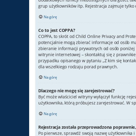
grup użytkowników itp. Rejestracja zajmuje tylko c
Na górę
Co to jest COPPA?
COPPA, to skrót od Child Online Privacy and Prot
potencjalnie mogą zbierać informacje od osób m
zbieranie informacji prywatnych od osób poniżej 1
witrynie internetowej – skontaktuj się z prawniki
przypadku opisanego w pytaniu „Z kim się konta
dla wszelkiego rodzaju porad prawnych.
Na górę
Dlaczego nie mogę się zarejestrować?
Być może właściciel witryny wyłączył funkcję reje
użytkownika, którą próbujesz zarejestrować. W s
Na górę
Rejestracja została przeprowadzona poprawnie,
Po pierwsze, sprawdź swoją nazwę użytkownika i 