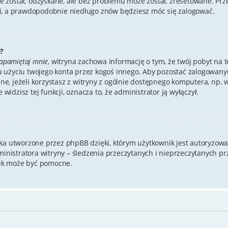
 zostać odzyskane, ale bez problemu może zostać zresetowane. Przejd
mi, a prawdopodobnie niedługo znów będziesz móc się zalogować.
?
apamiętaj mnie
, witryna zachowa informację o tym, że twój pobyt na te
u użyciu twojego konta przez kogoś innego. Aby pozostać zalogowa
cane, jeżeli korzystasz z witryny z ogólnie dostępnego komputera, np. w
 widzisz tej funkcji, oznacza to, że administrator ją wyłączył.
zka utworzone przez phpBB dzięki, którym użytkownik jest autoryzowa
dministratora witryny – śledzenia przeczytanych i nieprzeczytanych p
ek może być pomocne.