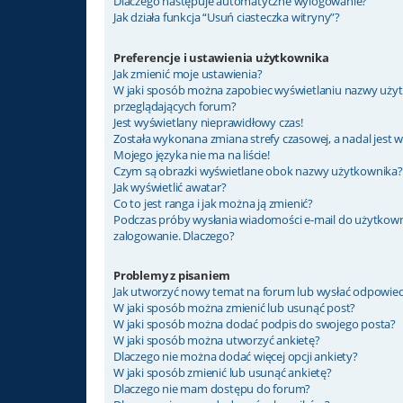
Dlaczego następuje automatyczne wylogowanie?
Jak działa funkcja “Usuń ciasteczka witryny”?
Preferencje i ustawienia użytkownika
Jak zmienić moje ustawienia?
W jaki sposób można zapobiec wyświetlaniu nazwy użyt
przeglądających forum?
Jest wyświetlany nieprawidłowy czas!
Została wykonana zmiana strefy czasowej, a nadal jest 
Mojego języka nie ma na liście!
Czym są obrazki wyświetlane obok nazwy użytkownika?
Jak wyświetlić awatar?
Co to jest ranga i jak można ją zmienić?
Podczas próby wysłania wiadomości e-mail do użytkown
zalogowanie. Dlaczego?
Problemy z pisaniem
Jak utworzyć nowy temat na forum lub wysłać odpowie
W jaki sposób można zmienić lub usunąć post?
W jaki sposób można dodać podpis do swojego posta?
W jaki sposób można utworzyć ankietę?
Dlaczego nie można dodać więcej opcji ankiety?
W jaki sposób zmienić lub usunąć ankietę?
Dlaczego nie mam dostępu do forum?