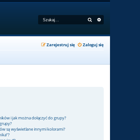
Szukaj
Wyszukiwanie zaa
Zarejestruj się
Zaloguj się
ników i jak można dołączyć do grupy?
 grupy?
ów są wyświetlane innymi kolorami?
nika”?