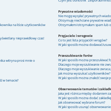
Czym jest odnośnik “Zespół administ
Prywatne wiadomości
Nie mogę wysyłać prywatnych wiado
Otrzymuję niechciane prywatne wia
kownika na liście użytkowników
Otrzymałem/otrzymałam spam lub obra
Przyjaciele i wrogowie
wyświetlany nieprawidłowy czas!
Co to jest lista przyjaciół i wrogów?
W jaki sposób można dodawać/usuwać
Przeszukiwanie forów
W jaki sposób można przeszukiwać f
ika witryna prosi mnie o
Dlaczego moje wyszukiwanie nie zw
Dlaczego moje wyszukiwanie zwraca 
Jak można wyszukać użytkowników?
W jaki sposób można znaleźć swoje p
dź w temacie?
Obserwowanie tematów i zakładk
Jaka jest różnica między dodaniem 
W jaki sposób można dodać zakładk
Jak obserwować wybrane forum?
W jaki sposób usunąć obserwowanie