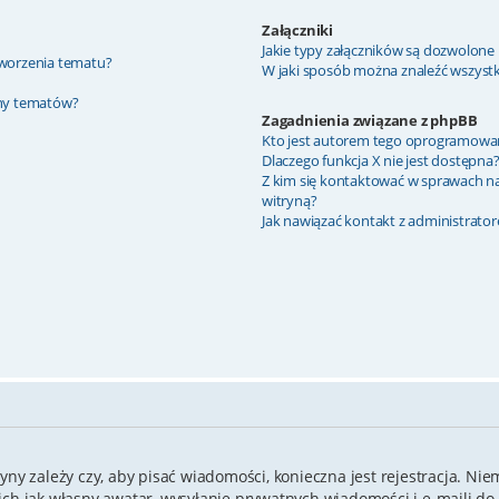
Załączniki
Jakie typy załączników są dozwolone n
 tworzenia tematu?
W jaki sposób można znaleźć wszystki
ony tematów?
Zagadnienia związane z phpBB
Kto jest autorem tego oprogramowa
Dlaczego funkcja X nie jest dostępna
Z kim się kontaktować w sprawach n
witryną?
Jak nawiązać kontakt z administrato
yny zależy czy, aby pisać wiadomości, konieczna jest rejestracja. Nie
kich jak własny awatar, wysyłanie prywatnych wiadomości i e-maili d