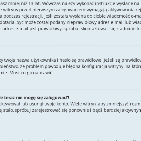
masz mniej niż 13 lat. Wówczas należy wykonać instrukcje wysłane na tw
re witryny przed pierwszym zalogowaniem wymagają aktywowania rejes
 podczas rejestracji. Jeśli została wysłana do ciebie wiadomość e-ma
e dotarła, być może został podany nieprawidłowy adres e-mail lub wia
 adres e-mail jest prawidłowy, spróbuj skontaktować się z administr
twoja nazwa użytkownika i hasło są prawidłowe. Jeżeli są prawidłowe,
bieństwo, że problem powoduje błędna konfiguracja witryny, na której
mie. Musi on go naprawić.
le teraz nie mogę się zalogować?!
aktywował lub usunął twoje konto. Wiele witryn, aby zmniejszyć rozm
ak się stało, spróbuj zarejestrować się ponownie i bądź bardziej akt