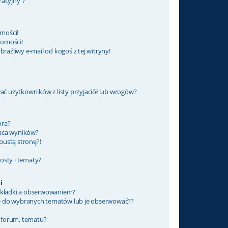
racyjny”?
mości!
domości!
źliwy e-mail od kogoś z tej witryny!
 użytkowników z listy przyjaciół lub wrogów?
ora?
raca wyników?
pustą stronę?!
osty i tematy?
i
zakładki a obserwowaniem?
ę do wybranych tematów lub je obserwować??
 forum, tematu?