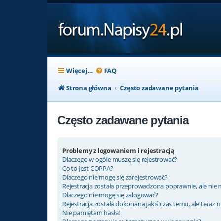
Więcej…
FAQ
Strona główna
Często zadawane pytania
Często zadawane pytania
Problemy z logowaniem i rejestracją
Dlaczego w ogóle muszę się rejestrować?
Co to jest COPPA?
Dlaczego nie mogę się zarejestrować?
Rejestracja została przeprowadzona poprawnie, ale nie 
Dlaczego nie mogę się zalogować?
Rejestracja została dokonana jakiś czas temu, ale teraz 
Nie pamiętam hasła!