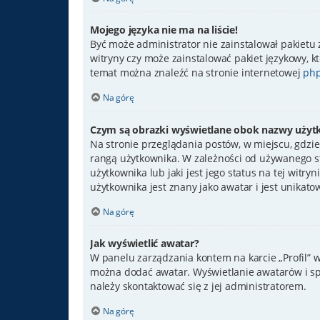
Mojego języka nie ma na liście!
Być może administrator nie zainstalował pakietu 
witryny czy może zainstalować pakiet językowy, kt
temat można znaleźć na stronie internetowej
php
Na górę
Czym są obrazki wyświetlane obok nazwy użyt
Na stronie przeglądania postów, w miejscu, gdzie
rangą użytkownika. W zależności od używanego st
użytkownika lub jaki jest jego status na tej witr
użytkownika jest znany jako awatar i jest unikato
Na górę
Jak wyświetlić awatar?
W panelu zarządzania kontem na karcie „Profil” w 
można dodać awatar. Wyświetlanie awatarów i spo
należy skontaktować się z jej administratorem.
Na górę