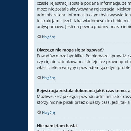
czasie rejestracji została podana informacja, że 
może nie została aktywowana rejestracja. Niektó
administratora. Informacja o tym była wyświetlona
instrukcjami. Jeżeli taka wiadomość do ciebie ni
antyspamowy. Jeśli na pewno podany przez ciebie
Na górę
Dlaczego nie mogę się zalogować?
Powodów może być kilka. Po pierwsze sprawdź, czy 
czy cię nie zablokowano. Istnieje też prawdopodo
właścicielem witryny i powiadom go o tym proble
Na górę
Rejestracja została dokonana jakiś czas temu, a
Możliwe, że z jakiegoś powodu administrator dez
którzy nic nie pisali przez dłuższy czas. Jeśli t
Na górę
Nie pamiętam hasła!