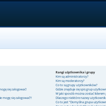
Rangi użytkownika i grupy
Kim są administratorzy?
Kim są moderatorzy?
Co to są grupy użytkowników?
mogę się zalogować!
Gdzie znajduje się spis grup użytkow
W jaki sposób można zostać liderem
nie mogę się zalogować?!
Dlaczego niektóre nazwy użytkownik
Co to jest “Domyślna grupa użytkow