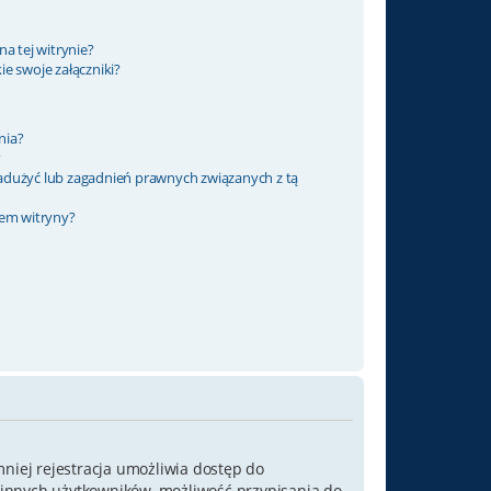
a tej witrynie?
e swoje załączniki?
nia?
?
adużyć lub zagadnień prawnych związanych z tą
rem witryny?
mniej rejestracja umożliwia dostęp do
o innych użytkowników, możliwość przypisania do