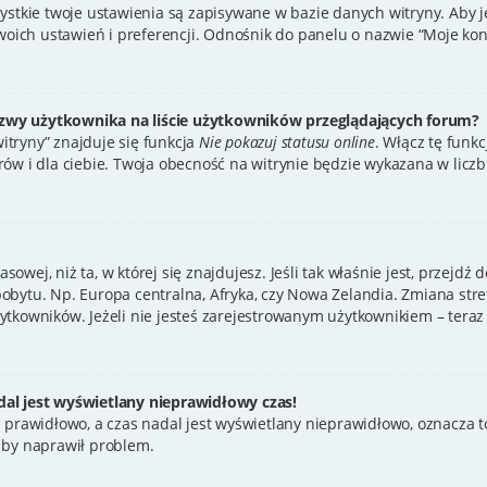
zystkie twoje ustawienia są zapisywane w bazie danych witryny. Aby 
ch ustawień i preferencji. Odnośnik do panelu o nazwie “Moje konto
zwy użytkownika na liście użytkowników przeglądających forum?
tryny” znajduje się funkcja
Nie pokazuj statusu online
. Włącz tę funk
ów i dla ciebie. Twoja obecność na witrynie będzie wykazana w licz
asowej, niż ta, w której się znajdujesz. Jeśli tak właśnie jest, przejd
bytu. Np. Europa centralna, Afryka, czy Nowa Zelandia. Zmiana stref
tkowników. Jeżeli nie jesteś zarejestrowanym użytkownikiem – teraz 
al jest wyświetlany nieprawidłowy czas!
 prawidłowo, a czas nadal jest wyświetlany nieprawidłowo, oznacza to
 by naprawił problem.