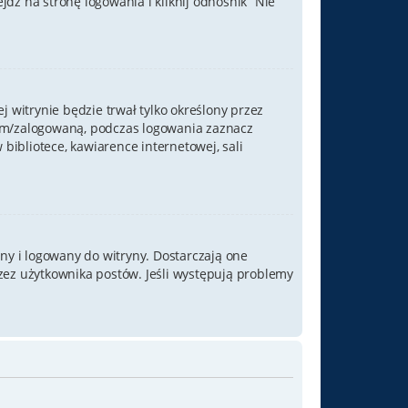
ź na stronę logowania i kliknij odnośnik “Nie
j witrynie będzie trwał tylko określony przez
nym/zalogowaną, podczas logowania zaznacz
 bibliotece, kawiarence internetowej, sali
ny i logowany do witryny. Dostarczają one
rzez użytkownika postów. Jeśli występują problemy