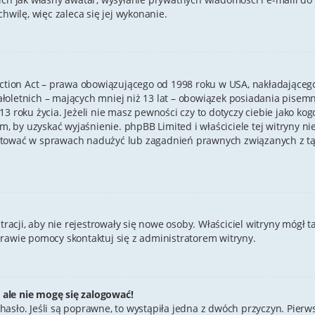
hwilę, więc zaleca się jej wykonanie.
ection Act – prawa obowiązującego od 1998 roku w USA, nakładającego 
ałoletnich – mających mniej niż 13 lat – obowiązek posiadania pise
3 roku życia. Jeżeli nie masz pewności czy to dotyczy ciebie jako ko
em, by uzyskać wyjaśnienie. phpBB Limited i właściciele tej witryny 
ktować w sprawach nadużyć lub zagadnień prawnych związanych z tą 
stracji, aby nie rejestrowały się nowe osoby. Właściciel witryny mógł 
prawie pomocy skontaktuj się z administratorem witryny.
 ale nie mogę się zalogować!
hasło. Jeśli są poprawne, to wystąpiła jedna z dwóch przyczyn. Pier