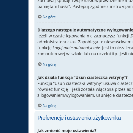
Zachowaj spokój! Twoje hasło wprawdzie nie może
pamiętam hasła”. Postępuj zgodnie z instrukcja
Na górę
Dlaczego następuje automatyczne wylogowanie
Jeżeli w czasie logowania nie zaznaczysz funkcji
Z
administratora czas. Zapobiega to niewłaściwem
funkcję
Loguj mnie automatycznie
. Jest to niezale
komputerowej w szkole lub na uczelni itp. Jeśli nie
Na górę
Jak działa funkcja “Usuń ciasteczka witryny”?
Funkcja “Usuń ciasteczka witryny” usuwa ciastec
również funkcję – jeśli została włączona przez a
z logowaniem/wylogowaniem, usunięcie ciastecz
Na górę
Preferencje i ustawienia użytkownika
Jak zmienić moje ustawienia?