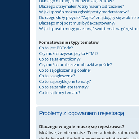
Dlaczego nie mogę dodawać załączników?
Dlaczego otrzymałem/otrzymałam ostrzeżenie?
W jaki sposób można zgłosić posty moderatorowi?
Do czego służy przycisk “Zapisz” znajdujący się w oknie
Dlaczego mój post musi być akceptowany?
W jaki sposób mogę przesunąć swój temat na górę str
Formatowanie i typy tematów
Co to jest BBCode?
Czy można używać języka HTML?
Co to są są emotikony?
Czy można umieszczać obrazki w poście?
Co to są ogłoszenia globalne?
Co to są ogłoszenia?
Co to są przyklejone tematy?
Co to są zamknięte tematy?
Co to są ikony tematu?
Problemy z logowaniem i rejestracją
Dlaczego w ogóle muszę się rejestrować?
Możliwe, że nie musisz. To od administratora witr
dodatkowych funkcji niedostępnych dla gości, ta