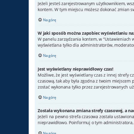
Jeżeli jesteś zarejestrowanym użytkownikiem, ws
kontem. W tym miejscu możesz dokonać zmian swoi
Na górę
W jaki sposób można zapobiec wyświetlaniu na
W panelu zarządzania kontem, w “Ustawieniach wi
wyświetlana tylko dla administratorów, moderator
Na górę
Jest wyświetlany nieprawidłowy czas!
Możliwe, że jest wyświetlany czas z innej strefy cz
czasową, tak aby była zgodna z twoim miejscem po
zostać wykonana tylko przez zarejestrowanych uży
Na górę
Została wykonana zmiana strefy czasowej, a nad
Jeżeli na pewno strefa czasowa została ustawiona
nieprawidłowo. Poinformuj o tym administratora,
Na górę