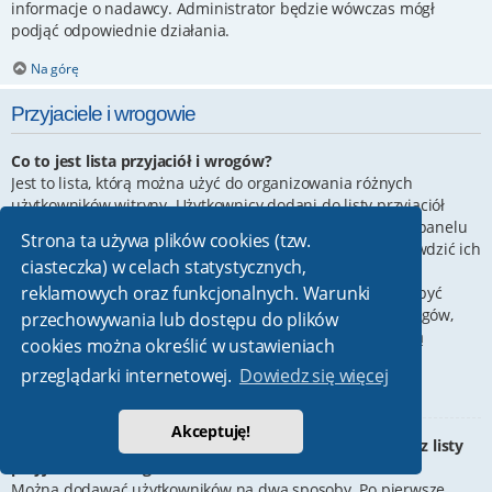
informacje o nadawcy. Administrator będzie wówczas mógł
podjąć odpowiednie działania.
Na górę
Przyjaciele i wrogowie
Co to jest lista przyjaciół i wrogów?
Jest to lista, którą można użyć do organizowania różnych
użytkowników witryny. Użytkownicy dodani do listy przyjaciół
będą wyświetleni na karcie
Przyjaciele
znajdującej się w panelu
Strona ta używa plików cookies (tzw.
zarządzania kontem. Z tego poziomu można szybko sprawdzić ich
ciasteczka) w celach statystycznych,
status, a także wysłać prywatną wiadomość. Zależnie od
reklamowych oraz funkcjonalnych. Warunki
używanego stylu witryny, posty tych użytkowników mogą być
wyróżniane. Jeśli użytkownik zostanie dodany do listy wrogów,
przechowywania lub dostępu do plików
wszystkie posty przez niego napisane domyślnie nie będą
cookies można określić w ustawieniach
wyświetlane.
przeglądarki internetowej.
Dowiedz się więcej
Na górę
Akceptuję!
W jaki sposób można dodawać/usuwać użytkowników z listy
przyjaciół lub wrogów?
Można dodawać użytkowników na dwa sposoby. Po pierwsze,