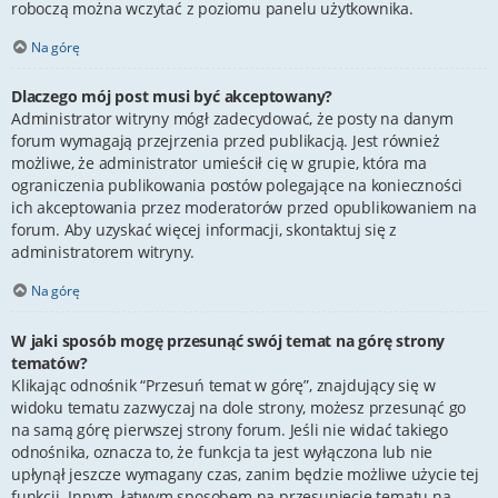
roboczą można wczytać z poziomu panelu użytkownika.
Na górę
Dlaczego mój post musi być akceptowany?
Administrator witryny mógł zadecydować, że posty na danym
forum wymagają przejrzenia przed publikacją. Jest również
możliwe, że administrator umieścił cię w grupie, która ma
ograniczenia publikowania postów polegające na konieczności
ich akceptowania przez moderatorów przed opublikowaniem na
forum. Aby uzyskać więcej informacji, skontaktuj się z
administratorem witryny.
Na górę
W jaki sposób mogę przesunąć swój temat na górę strony
tematów?
Klikając odnośnik “Przesuń temat w górę”, znajdujący się w
widoku tematu zazwyczaj na dole strony, możesz przesunąć go
na samą górę pierwszej strony forum. Jeśli nie widać takiego
odnośnika, oznacza to, że funkcja ta jest wyłączona lub nie
upłynął jeszcze wymagany czas, zanim będzie możliwe użycie tej
funkcji. Innym, łatwym sposobem na przesunięcie tematu na