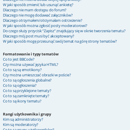
W jaki sposób zmienić lub usunąć ankietę?
Dlaczego nie mam dostępu do forum?
Dlaczego nie mogę dodawać załączników?
Dlaczego otrzymałem/otrzymałam ostrzeżenie?
W jaki sposób można zgłosić posty moderatorowi?
Do czego służy przycisk “Zapisz” znajdujący się w oknie tworzenia tematu?
Dlaczego mój post musi być akceptowany?
W jaki sposób mogę przesunąć swój temat na górę strony tematów?
Formatowanie i typy tematów
Co to jest BBCode?
Czy można używać języka HTML?
Co to są są emotikony?
Czy można umieszczać obrazki w poście?
Co to są ogłoszenia globalne?
Co to są ogłoszenia?
Co to są przyklejone tematy?
Co to są zamknięte tematy?
Co to są ikony tematu?
Rangi użytkownika i grupy
Kim są administratorzy?
Kim są moderatorzy?
Co to są grupy użytkowników?