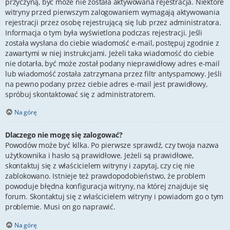
przyczyną, być może nie została aktywowana rejestracja. Niektóre
witryny przed pierwszym zalogowaniem wymagają aktywowania
rejestracji przez osobę rejestrującą się lub przez administratora.
Informacja o tym była wyświetlona podczas rejestracji. Jeśli
została wysłana do ciebie wiadomość e-mail, postępuj zgodnie z
zawartymi w niej instrukcjami. Jeżeli taka wiadomość do ciebie
nie dotarła, być może został podany nieprawidłowy adres e-mail
lub wiadomość została zatrzymana przez filtr antyspamowy. Jeśli
na pewno podany przez ciebie adres e-mail jest prawidłowy,
spróbuj skontaktować się z administratorem.
Na górę
Dlaczego nie mogę się zalogować?
Powodów może być kilka. Po pierwsze sprawdź, czy twoja nazwa
użytkownika i hasło są prawidłowe. Jeżeli są prawidłowe,
skontaktuj się z właścicielem witryny i zapytaj, czy cię nie
zablokowano. Istnieje też prawdopodobieństwo, że problem
powoduje błędna konfiguracja witryny, na której znajduje się
forum. Skontaktuj się z właścicielem witryny i powiadom go o tym
problemie. Musi on go naprawić.
Na górę