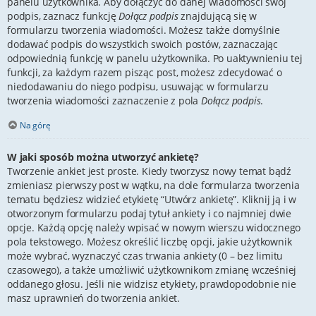
panelu użytkownika. Aby dołączyć do danej wiadomości swój
podpis, zaznacz funkcję
Dołącz podpis
znajdującą się w
formularzu tworzenia wiadomości. Możesz także domyślnie
dodawać podpis do wszystkich swoich postów, zaznaczając
odpowiednią funkcję w panelu użytkownika. Po uaktywnieniu tej
funkcji, za każdym razem pisząc post, możesz zdecydować o
niedodawaniu do niego podpisu, usuwając w formularzu
tworzenia wiadomości zaznaczenie z pola
Dołącz podpis
.
Na górę
W jaki sposób można utworzyć ankietę?
Tworzenie ankiet jest proste. Kiedy tworzysz nowy temat bądź
zmieniasz pierwszy post w wątku, na dole formularza tworzenia
tematu będziesz widzieć etykietę “Utwórz ankietę”. Kliknij ją i w
otworzonym formularzu podaj tytuł ankiety i co najmniej dwie
opcje. Każdą opcję należy wpisać w nowym wierszu widocznego
pola tekstowego. Możesz określić liczbę opcji, jakie użytkownik
może wybrać, wyznaczyć czas trwania ankiety (0 – bez limitu
czasowego), a także umożliwić użytkownikom zmianę wcześniej
oddanego głosu. Jeśli nie widzisz etykiety, prawdopodobnie nie
masz uprawnień do tworzenia ankiet.