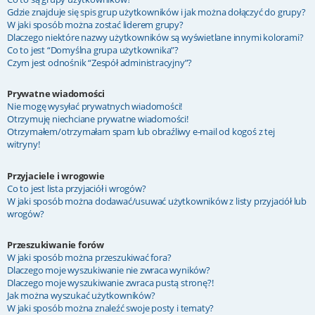
Gdzie znajduje się spis grup użytkowników i jak można dołączyć do grupy?
W jaki sposób można zostać liderem grupy?
Dlaczego niektóre nazwy użytkowników są wyświetlane innymi kolorami?
Co to jest “Domyślna grupa użytkownika”?
Czym jest odnośnik “Zespół administracyjny”?
Prywatne wiadomości
Nie mogę wysyłać prywatnych wiadomości!
Otrzymuję niechciane prywatne wiadomości!
Otrzymałem/otrzymałam spam lub obraźliwy e-mail od kogoś z tej
witryny!
Przyjaciele i wrogowie
Co to jest lista przyjaciół i wrogów?
W jaki sposób można dodawać/usuwać użytkowników z listy przyjaciół lub
wrogów?
Przeszukiwanie forów
W jaki sposób można przeszukiwać fora?
Dlaczego moje wyszukiwanie nie zwraca wyników?
Dlaczego moje wyszukiwanie zwraca pustą stronę?!
Jak można wyszukać użytkowników?
W jaki sposób można znaleźć swoje posty i tematy?