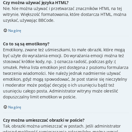
Czy można używać języka HTML?
Nie. Nie można używać i przetwarzać znaczników HTML na tej
witrynie. Większość formatowania, które dostarcza HTML, można
uzyskać, używając BBCode.
Na górę
Co to są są emotikony?
Emotikony, zwane też uśmieszkami, to małe obrazki, które mogą
być użyte do wyrażania emocji. Do wyrażania emocji można też
stosować krótkie kody, np. :) oznacza radość, podczas gdy :(
smutek. Pełna lista emotikon jest dostępna z poziomu formularza
tworzenia wiadomości. Nie należy jednak nadmiernie używać
emotikon, gdyż mogą spowodować, że post stanie się nieczytelny
i moderator może podjąć decyzję o ich usunięciu bądź też
usunięciu całego posta. Administrator witryny może określić
dopuszczalny limit emotikon w poście.
Na górę
Czy można umieszczać obrazki w poście?
Tak, obrazki można umieszczać w postach. Jeśli administrator
włączył możliwość zamieszczania załączników, można wgrać