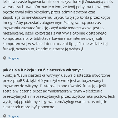
Jeżeli w czasie logowania nie zaznaczysz funkcji
Zapamiętaj mnie
,
witryna zachowa informację o tym, że twój pobyt na tej witrynie
będzie trwał tylko określony przez administratora czas.
Zapobiega to niewłaściwemu użyciu twojego konta przez kogoś
innego. Aby pozostać zalogowanym/zalogowaną, podczas
logowania zaznacz funkcję
Loguj mnie automatycznie
. Jest to
niezalecane, jeżeli korzystasz z witryny z ogólnie dostępnego
komputera, np. w bibliotece, kawiarence internetowej, sali
komputerowej w szkole lub na uczelni itp. Jeśli nie widzisz tej
funkcji, oznacza to, że administrator ją wyłączył.
Na górę
Jak działa funkcja “Usuń ciasteczka witryny”?
Funkcja “Usuń ciasteczka witryny” usuwa ciasteczka utworzone
przez phpBB dzięki, którym użytkownik jest autoryzowany i
logowany do witryny. Dostarczają one również funkcję – jeśli
została włączona przez administratora witryny – śledzenia
przeczytanych i nieprzeczytanych przez użytkownika postów. Jeśli
występują problemy z logowaniem/wylogowaniem, usunięcie
ciasteczek może być pomocne.
Na górę