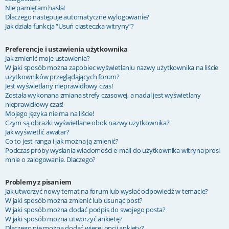
Nie pamiętam hasła!
Dlaczego następuje automatyczne wylogowanie?
Jak działa funkcja “Usuń ciasteczka witryny”?
Preferencje i ustawienia użytkownika
Jak zmienić moje ustawienia?
W jaki sposób można zapobiec wyświetlaniu nazwy użytkownika na liście
użytkowników przeglądających forum?
Jest wyświetlany nieprawidłowy czas!
Została wykonana zmiana strefy czasowej, a nadal jest wyświetlany
nieprawidłowy czas!
Mojego języka nie ma na liście!
Czym są obrazki wyświetlane obok nazwy użytkownika?
Jak wyświetlić awatar?
Co to jest ranga i jak można ją zmienić?
Podczas próby wysłania wiadomości e-mail do użytkownika witryna prosi
mnie o zalogowanie. Dlaczego?
Problemy z pisaniem
Jak utworzyć nowy temat na forum lub wysłać odpowiedź w temacie?
W jaki sposób można zmienić lub usunąć post?
W jaki sposób można dodać podpis do swojego posta?
W jaki sposób można utworzyć ankietę?
Dlaczego nie można dodać więcej opcji ankiety?