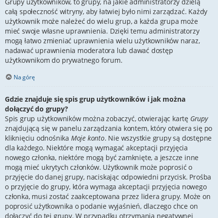
Grupy użytkowników, to grupy, na jakie administratorzy dzielą
całą społeczność witryny, aby łatwiej było nimi zarządzać. Każdy
użytkownik może należeć do wielu grup, a każda grupa może
mieć swoje własne uprawnienia. Dzięki temu administratorzy
mogą łatwo zmieniać uprawnienia wielu użytkowników naraz,
nadawać uprawnienia moderatora lub dawać dostęp
użytkownikom do prywatnego forum.
Na górę
Gdzie znajduje się spis grup użytkowników i jak można
dołączyć do grupy?
Spis grup użytkowników można zobaczyć, otwierając kartę
Grupy
znajdującą się w panelu zarządzania kontem, który otwiera się po
kliknięciu odnośnika
Moje konto
. Nie wszystkie grupy są dostępne
dla każdego. Niektóre mogą wymagać akceptacji przyjęcia
nowego członka, niektóre mogą być zamknięte, a jeszcze inne
mogą mieć ukrytych członków. Użytkownik może poprosić o
przyjęcie do danej grupy, naciskając odpowiedni przycisk. Prośba
o przyjęcie do grupy, która wymaga akceptacji przyjęcia nowego
członka, musi zostać zaakceptowana przez lidera grupy. Może on
poprosić użytkownika o podanie wyjaśnień, dlaczego chce on
dołączyć do tej grupy. W przypadku otrzymania negatywnej