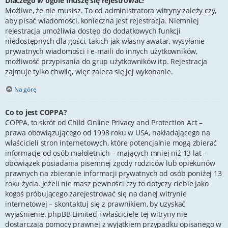
Dlaczego w ogóle muszę się rejestrować?
Możliwe, że nie musisz. To od administratora witryny zależy czy,
aby pisać wiadomości, konieczna jest rejestracja. Niemniej
rejestracja umożliwia dostęp do dodatkowych funkcji
niedostępnych dla gości, takich jak własny awatar, wysyłanie
prywatnych wiadomości i e-maili do innych użytkowników,
możliwość przypisania do grup użytkowników itp. Rejestracja
zajmuje tylko chwilę, więc zaleca się jej wykonanie.
Na górę
Co to jest COPPA?
COPPA, to skrót od Child Online Privacy and Protection Act –
prawa obowiązującego od 1998 roku w USA, nakładającego na
właścicieli stron internetowych, które potencjalnie mogą zbierać
informacje od osób małoletnich – mających mniej niż 13 lat –
obowiązek posiadania pisemnej zgody rodziców lub opiekunów
prawnych na zbieranie informacji prywatnych od osób poniżej 13
roku życia. Jeżeli nie masz pewności czy to dotyczy ciebie jako
kogoś próbującego zarejestrować się na danej witrynie
internetowej – skontaktuj się z prawnikiem, by uzyskać
wyjaśnienie. phpBB Limited i właściciele tej witryny nie
dostarczają pomocy prawnej z wyjątkiem przypadku opisanego w