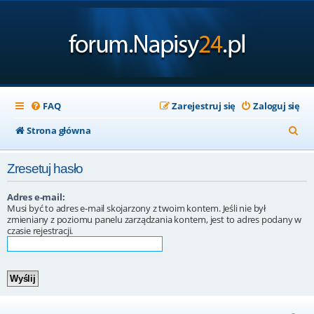
FAQ
Zarejestruj się
Zaloguj się
S
Strona główna
z
Zresetuj hasło
u
k
Adres e-mail:
Musi być to adres e-mail skojarzony z twoim kontem. Jeśli nie był
a
zmieniany z poziomu panelu zarządzania kontem, jest to adres podany w
czasie rejestracji.
j