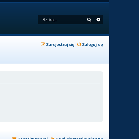
Szukaj
Wyszukiwanie zaa
Zarejestruj się
Zaloguj się
Kontakt z nami
Usuń ciasteczka witryny