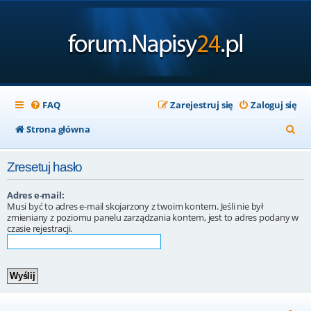
FAQ
Zarejestruj się
Zaloguj się
S
Strona główna
z
Zresetuj hasło
u
k
Adres e-mail:
Musi być to adres e-mail skojarzony z twoim kontem. Jeśli nie był
a
zmieniany z poziomu panelu zarządzania kontem, jest to adres podany w
czasie rejestracji.
j