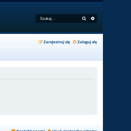
Szukaj
Wyszukiwanie zaa
Zarejestruj się
Zaloguj się
Kontakt z nami
Usuń ciasteczka witryny