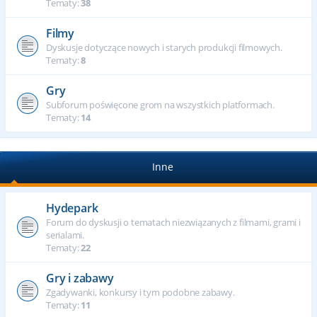
Tematy:
38
Filmy
Dyskusje dotyczące nowych i starych produkcji filmowych.
Tematy:
8
Gry
Subforum poświęcone grom na wszystkich platformach.
Tematy:
14
Inne
Hydepark
Forum do dyskusji o tematach niezwiązanych z filmami, grami i
serialami.
Tematy:
22
Gry i zabawy
Zgadywanki, konkursy i tym podobne zabawy.
Tematy:
11