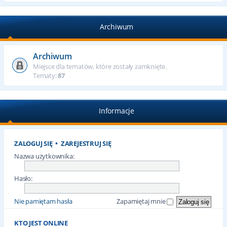
Archiwum
Archiwum
Miejsce dla tematów, które zostały zamknięte.
Tematy:
87
Informacje
ZALOGUJ SIĘ
•
ZAREJESTRUJ SIĘ
Nazwa użytkownika:
Hasło:
Nie pamiętam hasła
Zapamiętaj mnie
KTO JEST ONLINE