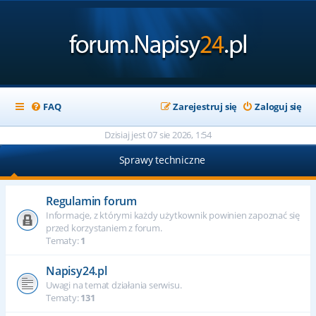
FAQ
Zarejestruj się
Zaloguj się
Dzisiaj jest 07 sie 2026, 1:54
Sprawy techniczne
Regulamin forum
Informacje, z którymi każdy użytkownik powinien zapoznać się
przed korzystaniem z forum.
Tematy:
1
Napisy24.pl
Uwagi na temat działania serwisu.
Tematy:
131