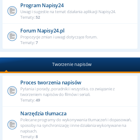
Program Napisy24
Uwagi i sugestie na temat działania aplikacji Napisy24.
Tematy:
52
Forum Napisy24.pl
Propozycje zmian i uwagi dotyczące forum.
Tematy:
7
Tworzenie napisów
Proces tworzenia napisów
Pytania i porady, poradniki i wszystko, co związanie z
tworzeniem napisów do filmów i seriali.
Tematy:
49
Narzędzia tłumacza
Polecane programy do wykonywania tłumaczeń i dopasowań,
sposoby na synchronizację i inne działania wykonywane na
napisach.
Tematy:
8