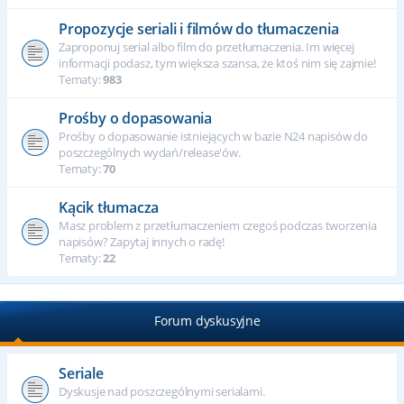
Propozycje seriali i filmów do tłumaczenia
Zaproponuj serial albo film do przetłumaczenia. Im więcej
informacji podasz, tym większa szansa, że ktoś nim się zajmie!
Tematy:
983
Prośby o dopasowania
Prośby o dopasowanie istniejących w bazie N24 napisów do
poszczególnych wydań/release'ów.
Tematy:
70
Kącik tłumacza
Masz problem z przetłumaczeniem czegoś podczas tworzenia
napisów? Zapytaj innych o radę!
Tematy:
22
Forum dyskusyjne
Seriale
Dyskusje nad poszczególnymi serialami.