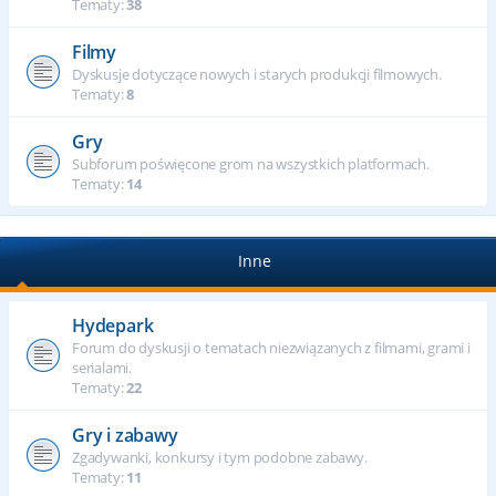
Tematy:
38
Filmy
Dyskusje dotyczące nowych i starych produkcji filmowych.
Tematy:
8
Gry
Subforum poświęcone grom na wszystkich platformach.
Tematy:
14
Inne
Hydepark
Forum do dyskusji o tematach niezwiązanych z filmami, grami i
serialami.
Tematy:
22
Gry i zabawy
Zgadywanki, konkursy i tym podobne zabawy.
Tematy:
11