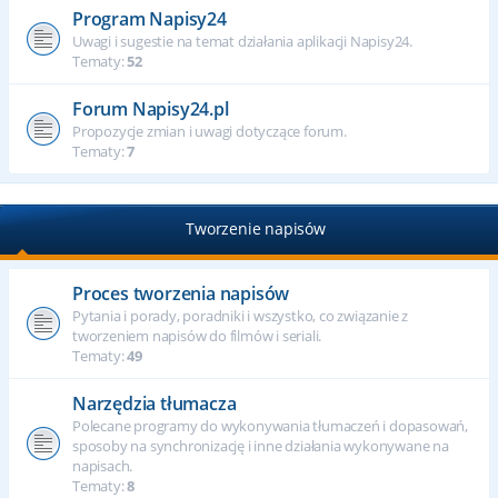
Program Napisy24
Uwagi i sugestie na temat działania aplikacji Napisy24.
Tematy:
52
Forum Napisy24.pl
Propozycje zmian i uwagi dotyczące forum.
Tematy:
7
Tworzenie napisów
Proces tworzenia napisów
Pytania i porady, poradniki i wszystko, co związanie z
tworzeniem napisów do filmów i seriali.
Tematy:
49
Narzędzia tłumacza
Polecane programy do wykonywania tłumaczeń i dopasowań,
sposoby na synchronizację i inne działania wykonywane na
napisach.
Tematy:
8