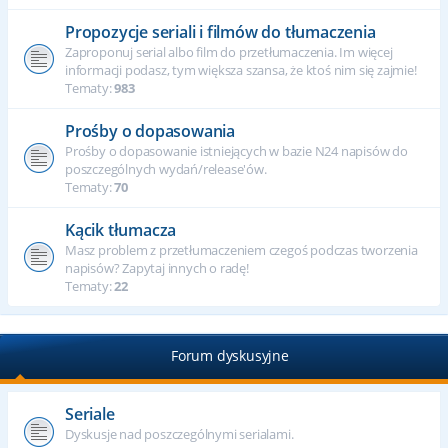
Propozycje seriali i filmów do tłumaczenia
Zaproponuj serial albo film do przetłumaczenia. Im więcej
informacji podasz, tym większa szansa, że ktoś nim się zajmie!
Tematy:
983
Prośby o dopasowania
Prośby o dopasowanie istniejących w bazie N24 napisów do
poszczególnych wydań/release'ów.
Tematy:
70
Kącik tłumacza
Masz problem z przetłumaczeniem czegoś podczas tworzenia
napisów? Zapytaj innych o radę!
Tematy:
22
Forum dyskusyjne
Seriale
Dyskusje nad poszczególnymi serialami.