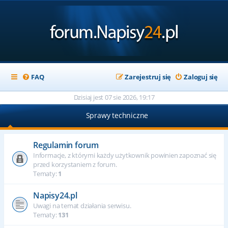
FAQ
Zarejestruj się
Zaloguj się
Dzisiaj jest 07 sie 2026, 19:17
Sprawy techniczne
Regulamin forum
Informacje, z którymi każdy użytkownik powinien zapoznać się
przed korzystaniem z forum.
Tematy:
1
Napisy24.pl
Uwagi na temat działania serwisu.
Tematy:
131