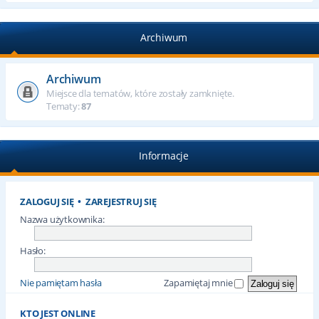
Archiwum
Archiwum
Miejsce dla tematów, które zostały zamknięte.
Tematy:
87
Informacje
ZALOGUJ SIĘ
•
ZAREJESTRUJ SIĘ
Nazwa użytkownika:
Hasło:
Nie pamiętam hasła
Zapamiętaj mnie
KTO JEST ONLINE