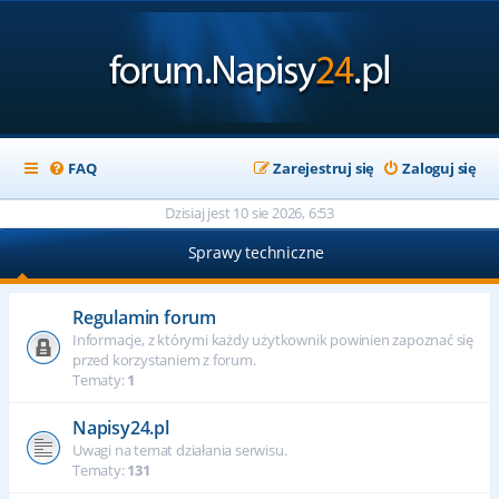
FAQ
Zarejestruj się
Zaloguj się
Dzisiaj jest 10 sie 2026, 6:53
Sprawy techniczne
Regulamin forum
Informacje, z którymi każdy użytkownik powinien zapoznać się
przed korzystaniem z forum.
Tematy:
1
Napisy24.pl
Uwagi na temat działania serwisu.
Tematy:
131