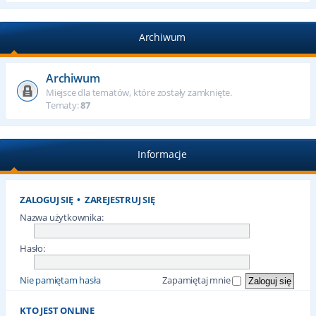
Archiwum
Archiwum
Miejsce dla tematów, które zostały zamknięte.
Tematy:
87
Informacje
ZALOGUJ SIĘ
•
ZAREJESTRUJ SIĘ
Nazwa użytkownika:
Hasło:
Nie pamiętam hasła
Zapamiętaj mnie
KTO JEST ONLINE