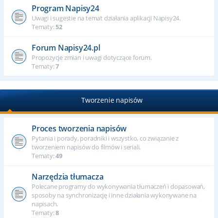
Program Napisy24
Uwagi i sugestie na temat działania aplikacji Napisy24.
Tematy:
52
Forum Napisy24.pl
Propozycje zmian i uwagi dotyczące forum.
Tematy:
7
Tworzenie napisów
Proces tworzenia napisów
Pytania i porady, poradniki i wszystko, co związanie z
tworzeniem napisów do filmów i seriali.
Tematy:
49
Narzędzia tłumacza
Polecane programy do wykonywania tłumaczeń i dopasowań,
sposoby na synchronizację i inne działania wykonywane na
napisach.
Tematy:
8