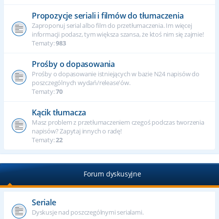
Propozycje seriali i filmów do tłumaczenia
Zaproponuj serial albo film do przetłumaczenia. Im więcej
informacji podasz, tym większa szansa, że ktoś nim się zajmie!
Tematy:
983
Prośby o dopasowania
Prośby o dopasowanie istniejących w bazie N24 napisów do
poszczególnych wydań/release'ów.
Tematy:
70
Kącik tłumacza
Masz problem z przetłumaczeniem czegoś podczas tworzenia
napisów? Zapytaj innych o radę!
Tematy:
22
Forum dyskusyjne
Seriale
Dyskusje nad poszczególnymi serialami.