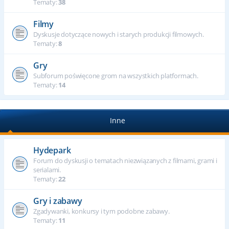
Tematy:
38
Filmy
Dyskusje dotyczące nowych i starych produkcji filmowych.
Tematy:
8
Gry
Subforum poświęcone grom na wszystkich platformach.
Tematy:
14
Inne
Hydepark
Forum do dyskusji o tematach niezwiązanych z filmami, grami i
serialami.
Tematy:
22
Gry i zabawy
Zgadywanki, konkursy i tym podobne zabawy.
Tematy:
11