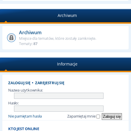
Archiwum
Archiwum
Miejsce dla tematów, które zostały zamknięte.
Tematy:
87
Informacje
ZALOGUJ SIĘ
•
ZAREJESTRUJ SIĘ
Nazwa użytkownika:
Hasło:
Nie pamiętam hasła
Zapamiętaj mnie
KTO JEST ONLINE