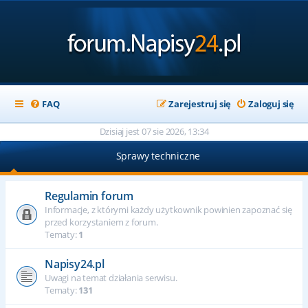
FAQ
Zarejestruj się
Zaloguj się
Dzisiaj jest 07 sie 2026, 13:34
Sprawy techniczne
Regulamin forum
Informacje, z którymi każdy użytkownik powinien zapoznać się
przed korzystaniem z forum.
Tematy:
1
Napisy24.pl
Uwagi na temat działania serwisu.
Tematy:
131