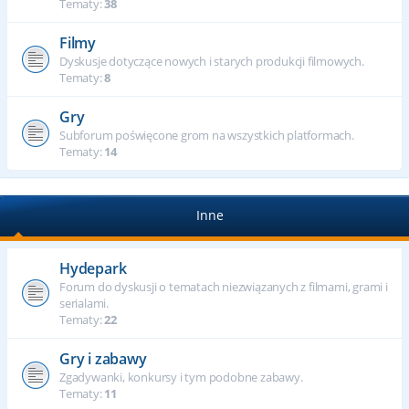
Tematy:
38
Filmy
Dyskusje dotyczące nowych i starych produkcji filmowych.
Tematy:
8
Gry
Subforum poświęcone grom na wszystkich platformach.
Tematy:
14
Inne
Hydepark
Forum do dyskusji o tematach niezwiązanych z filmami, grami i
serialami.
Tematy:
22
Gry i zabawy
Zgadywanki, konkursy i tym podobne zabawy.
Tematy:
11