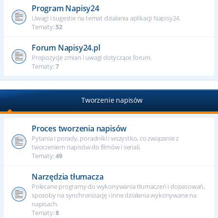
Program Napisy24
Uwagi i sugestie na temat działania aplikacji Napisy24.
Tematy:
52
Forum Napisy24.pl
Propozycje zmian i uwagi dotyczące forum.
Tematy:
7
Tworzenie napisów
Proces tworzenia napisów
Pytania i porady, poradniki i wszystko, co związanie z
tworzeniem napisów do filmów i seriali.
Tematy:
49
Narzędzia tłumacza
Polecane programy do wykonywania tłumaczeń i dopasowań,
sposoby na synchronizację i inne działania wykonywane na
napisach.
Tematy:
8