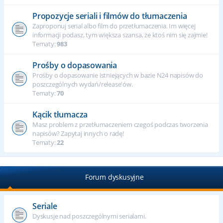
Propozycje seriali i filmów do tłumaczenia
Zaproponuj serial albo film do przetłumaczenia. Im więcej
informacji podasz, tym większa szansa, że ktoś nim się zajmie!
Tematy:
983
Prośby o dopasowania
Prośby o dopasowanie istniejących w bazie N24 napisów do
poszczególnych wydań/release'ów.
Tematy:
70
Kącik tłumacza
Masz problem z przetłumaczeniem czegoś podczas tworzenia
napisów? Zapytaj innych o radę!
Tematy:
22
Forum dyskusyjne
Seriale
Dyskusje nad poszczególnymi serialami.