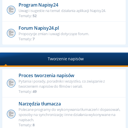
Program Napisy24
Uwagi i sugestie na temat działania aplikacji Napisy24.
Tematy:
52
Forum Napisy24.pl
Propozycje zmian i uwagi dotyczące forum.
Tematy:
7
Tworzenie napisów
Proces tworzenia napisów
Pytania i porady, poradniki i wszystko, co związanie z
tworzeniem napisów do filmów i seriali.
Tematy:
49
Narzędzia tłumacza
Polecane programy do wykonywania tłumaczeń i dopasowań,
sposoby na synchronizację i inne działania wykonywane na
napisach.
Tematy:
8