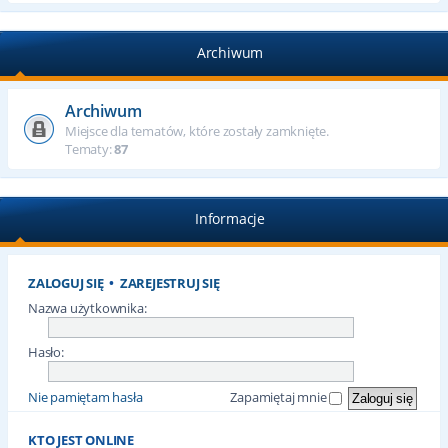
Archiwum
Archiwum
Miejsce dla tematów, które zostały zamknięte.
Tematy:
87
Informacje
ZALOGUJ SIĘ
•
ZAREJESTRUJ SIĘ
Nazwa użytkownika:
Hasło:
Nie pamiętam hasła
Zapamiętaj mnie
KTO JEST ONLINE