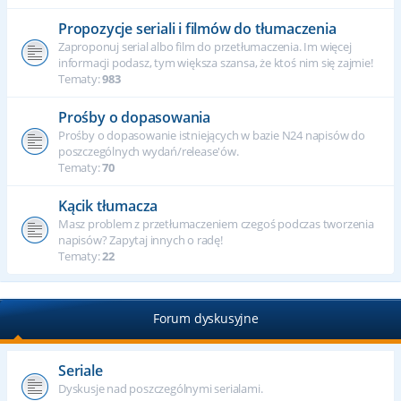
Propozycje seriali i filmów do tłumaczenia
Zaproponuj serial albo film do przetłumaczenia. Im więcej
informacji podasz, tym większa szansa, że ktoś nim się zajmie!
Tematy:
983
Prośby o dopasowania
Prośby o dopasowanie istniejących w bazie N24 napisów do
poszczególnych wydań/release'ów.
Tematy:
70
Kącik tłumacza
Masz problem z przetłumaczeniem czegoś podczas tworzenia
napisów? Zapytaj innych o radę!
Tematy:
22
Forum dyskusyjne
Seriale
Dyskusje nad poszczególnymi serialami.