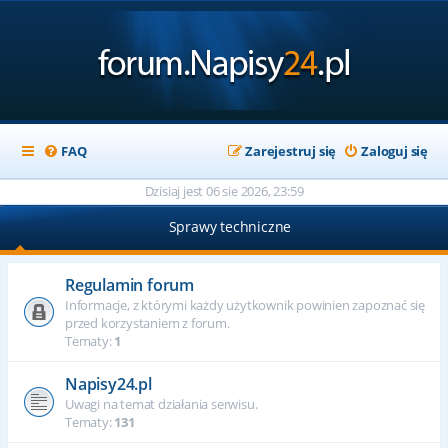
FAQ
Zarejestruj się
Zaloguj się
Dzisiaj jest 06 sie 2026, 23:59
Sprawy techniczne
Regulamin forum
Informacje, z którymi każdy użytkownik powinien zapoznać się
przed korzystaniem z forum.
Tematy:
1
Napisy24.pl
Uwagi na temat działania serwisu.
Tematy:
131