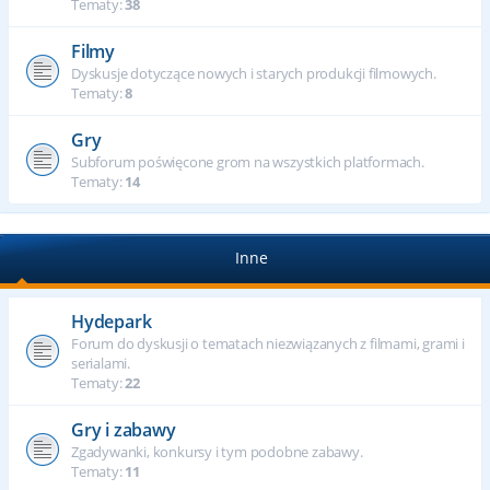
Tematy:
38
Filmy
Dyskusje dotyczące nowych i starych produkcji filmowych.
Tematy:
8
Gry
Subforum poświęcone grom na wszystkich platformach.
Tematy:
14
Inne
Hydepark
Forum do dyskusji o tematach niezwiązanych z filmami, grami i
serialami.
Tematy:
22
Gry i zabawy
Zgadywanki, konkursy i tym podobne zabawy.
Tematy:
11