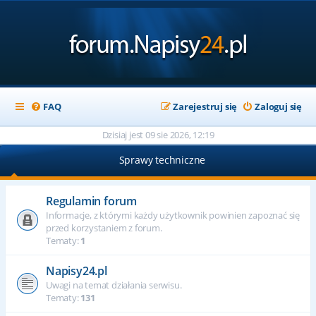
FAQ
Zarejestruj się
Zaloguj się
Dzisiaj jest 09 sie 2026, 12:19
Sprawy techniczne
Regulamin forum
Informacje, z którymi każdy użytkownik powinien zapoznać się
przed korzystaniem z forum.
Tematy:
1
Napisy24.pl
Uwagi na temat działania serwisu.
Tematy:
131