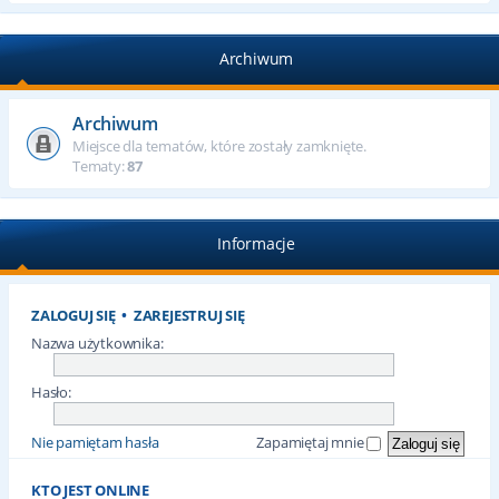
Archiwum
Archiwum
Miejsce dla tematów, które zostały zamknięte.
Tematy:
87
Informacje
ZALOGUJ SIĘ
•
ZAREJESTRUJ SIĘ
Nazwa użytkownika:
Hasło:
Nie pamiętam hasła
Zapamiętaj mnie
KTO JEST ONLINE