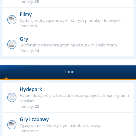
Tematy:
38
Filmy
Dyskusje dotyczące nowych i starych produkcji filmowych.
Tematy:
8
Gry
Subforum poświęcone grom na wszystkich platformach.
Tematy:
14
Inne
Hydepark
Forum do dyskusji o tematach niezwiązanych z filmami, grami i
serialami.
Tematy:
22
Gry i zabawy
Zgadywanki, konkursy i tym podobne zabawy.
Tematy:
11