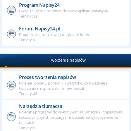
Program Napisy24
Uwagi i sugestie na temat działania aplikacji Napisy24.
Tematy:
52
Forum Napisy24.pl
Propozycje zmian i uwagi dotyczące forum.
Tematy:
7
Tworzenie napisów
Proces tworzenia napisów
Pytania i porady, poradniki i wszystko, co związanie z
tworzeniem napisów do filmów i seriali.
Tematy:
49
Narzędzia tłumacza
Polecane programy do wykonywania tłumaczeń i dopasowań,
sposoby na synchronizację i inne działania wykonywane na
napisach.
Tematy:
8