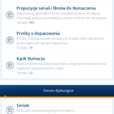
Propozycje seriali i filmów do tłumaczenia
Zaproponuj serial albo film do przetłumaczenia. Im więcej
informacji podasz, tym większa szansa, że ktoś nim się zajmie!
Tematy:
983
Prośby o dopasowania
Prośby o dopasowanie istniejących w bazie N24 napisów do
poszczególnych wydań/release'ów.
Tematy:
70
Kącik tłumacza
Masz problem z przetłumaczeniem czegoś podczas tworzenia
napisów? Zapytaj innych o radę!
Tematy:
22
Forum dyskusyjne
Seriale
Dyskusje nad poszczególnymi serialami.