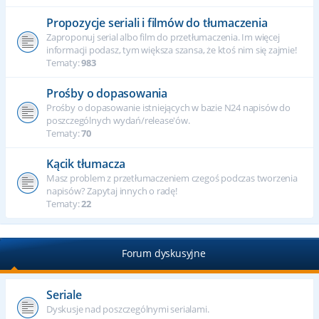
Propozycje seriali i filmów do tłumaczenia
Zaproponuj serial albo film do przetłumaczenia. Im więcej
informacji podasz, tym większa szansa, że ktoś nim się zajmie!
Tematy:
983
Prośby o dopasowania
Prośby o dopasowanie istniejących w bazie N24 napisów do
poszczególnych wydań/release'ów.
Tematy:
70
Kącik tłumacza
Masz problem z przetłumaczeniem czegoś podczas tworzenia
napisów? Zapytaj innych o radę!
Tematy:
22
Forum dyskusyjne
Seriale
Dyskusje nad poszczególnymi serialami.