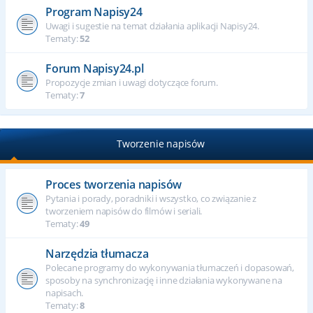
Program Napisy24
Uwagi i sugestie na temat działania aplikacji Napisy24.
Tematy:
52
Forum Napisy24.pl
Propozycje zmian i uwagi dotyczące forum.
Tematy:
7
Tworzenie napisów
Proces tworzenia napisów
Pytania i porady, poradniki i wszystko, co związanie z
tworzeniem napisów do filmów i seriali.
Tematy:
49
Narzędzia tłumacza
Polecane programy do wykonywania tłumaczeń i dopasowań,
sposoby na synchronizację i inne działania wykonywane na
napisach.
Tematy:
8