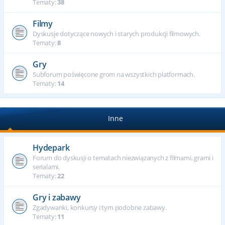
Tematy:
38
Filmy
Dyskusje dotyczące nowych i starych produkcji filmowych.
Tematy:
8
Gry
Subforum poświęcone grom na wszystkich platformach.
Tematy:
14
Inne
Hydepark
Forum do dyskusji o tematach niezwiązanych z filmami, grami i
serialami.
Tematy:
22
Gry i zabawy
Zgadywanki, konkursy i tym podobne zabawy.
Tematy:
11