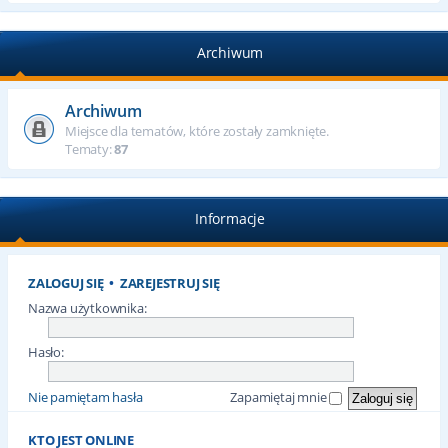
Archiwum
Archiwum
Miejsce dla tematów, które zostały zamknięte.
Tematy:
87
Informacje
ZALOGUJ SIĘ
•
ZAREJESTRUJ SIĘ
Nazwa użytkownika:
Hasło:
Nie pamiętam hasła
Zapamiętaj mnie
KTO JEST ONLINE