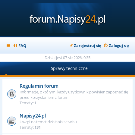
FAQ
Zarejestruj się
Zaloguj się
Dzisiaj jest 07 sie 2026, 0:35
Sprawy techniczne
Regulamin forum
Informacje, z którymi każdy użytkownik powinien zapoznać się
przed korzystaniem z forum.
Tematy:
1
Napisy24.pl
Uwagi na temat działania serwisu.
Tematy:
131