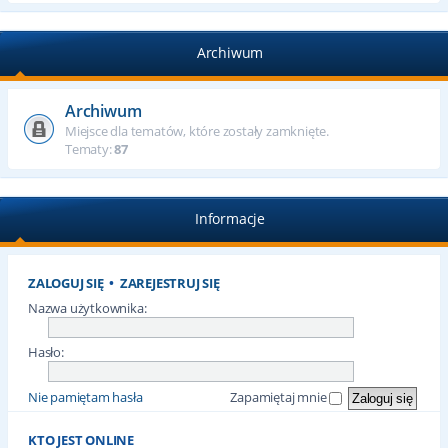
Archiwum
Archiwum
Miejsce dla tematów, które zostały zamknięte.
Tematy:
87
Informacje
ZALOGUJ SIĘ
•
ZAREJESTRUJ SIĘ
Nazwa użytkownika:
Hasło:
Nie pamiętam hasła
Zapamiętaj mnie
KTO JEST ONLINE