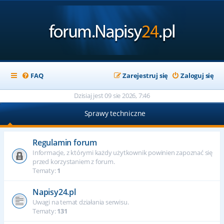
FAQ
Zarejestruj się
Zaloguj się
Dzisiaj jest 09 sie 2026, 7:46
Sprawy techniczne
Regulamin forum
Informacje, z którymi każdy użytkownik powinien zapoznać się
przed korzystaniem z forum.
Tematy:
1
Napisy24.pl
Uwagi na temat działania serwisu.
Tematy:
131