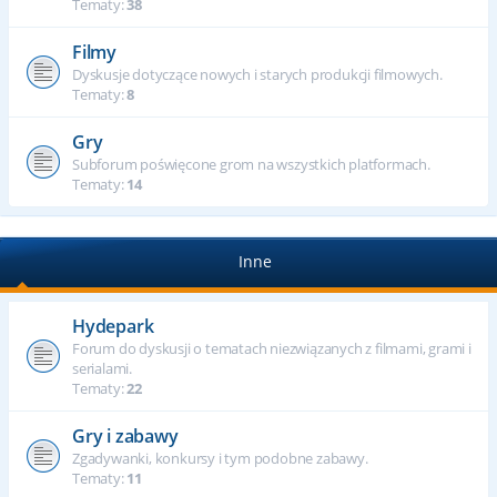
Tematy:
38
Filmy
Dyskusje dotyczące nowych i starych produkcji filmowych.
Tematy:
8
Gry
Subforum poświęcone grom na wszystkich platformach.
Tematy:
14
Inne
Hydepark
Forum do dyskusji o tematach niezwiązanych z filmami, grami i
serialami.
Tematy:
22
Gry i zabawy
Zgadywanki, konkursy i tym podobne zabawy.
Tematy:
11