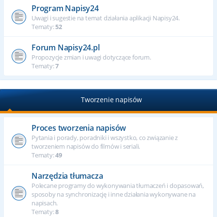
Program Napisy24
Uwagi i sugestie na temat działania aplikacji Napisy24.
Tematy:
52
Forum Napisy24.pl
Propozycje zmian i uwagi dotyczące forum.
Tematy:
7
Tworzenie napisów
Proces tworzenia napisów
Pytania i porady, poradniki i wszystko, co związanie z
tworzeniem napisów do filmów i seriali.
Tematy:
49
Narzędzia tłumacza
Polecane programy do wykonywania tłumaczeń i dopasowań,
sposoby na synchronizację i inne działania wykonywane na
napisach.
Tematy:
8