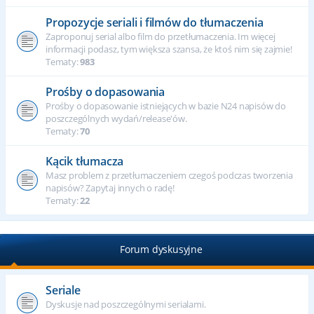
Propozycje seriali i filmów do tłumaczenia
Zaproponuj serial albo film do przetłumaczenia. Im więcej
informacji podasz, tym większa szansa, że ktoś nim się zajmie!
Tematy:
983
Prośby o dopasowania
Prośby o dopasowanie istniejących w bazie N24 napisów do
poszczególnych wydań/release'ów.
Tematy:
70
Kącik tłumacza
Masz problem z przetłumaczeniem czegoś podczas tworzenia
napisów? Zapytaj innych o radę!
Tematy:
22
Forum dyskusyjne
Seriale
Dyskusje nad poszczególnymi serialami.