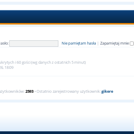
asło:
Nie pamiętam hasła
|
Zapamiętaj mnie
krytych i 60 gości (wg danych z ostatnich 5 minut)
26, 18:09
 użytkowników:
2593
• Ostatnio zarejestrowany użytkownik:
gikere