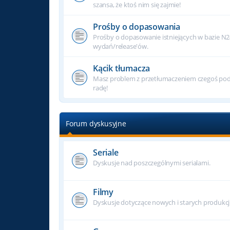
szansa, że ktoś nim się zajmie!
Prośby o dopasowania
Prośby o dopasowanie istniejących w bazie N
wydań/release'ów.
Kącik tłumacza
Masz problem z przetłumaczeniem czegoś podc
radę!
Forum dyskusyjne
Seriale
Dyskusje nad poszczególnymi serialami.
Filmy
Dyskusje dotyczące nowych i starych produkcj