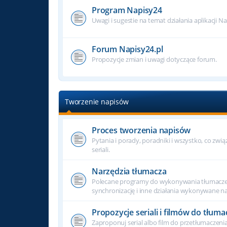
Program Napisy24
Uwagi i sugestie na temat działania aplikacji N
Forum Napisy24.pl
Propozycje zmian i uwagi dotyczące forum.
Tworzenie napisów
Proces tworzenia napisów
Pytania i porady, poradniki i wszystko, co zwi
seriali.
Narzędzia tłumacza
Polecane programy do wykonywania tłumacze
synchronizację i inne działania wykonywane na
Propozycje seriali i filmów do tłuma
Zaproponuj serial albo film do przetłumaczenia