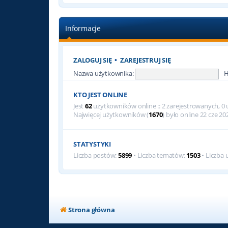
Informacje
ZALOGUJ SIĘ
•
ZAREJESTRUJ SIĘ
Nazwa użytkownika:
H
KTO JEST ONLINE
Jest
62
użytkowników online :: 2 zarejestrowanych, 0 u
Najwięcej użytkowników (
1670
) było online 22 cze 20
STATYSTYKI
Liczba postów:
5899
• Liczba tematów:
1503
• Liczba
Strona główna