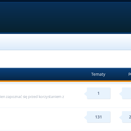
Tematy
P
1
ien zapoznać się przed korzystaniem z
131