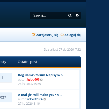
Szukaj
Wyszukiwanie zaa
Zarejestruj się
Zaloguj się
Dzisiaj jest 07 sie 2026, 7:32
osty
Ostatni post
Regulamin forum Napisy24.pl
1
W
autor:
Igloo666
y
24 lis 2014, 15:55
ś
w
A real girl will make your ni…
i
2027
W
autor:
robert2806
e
y
27 lip 2026, 8:16
t
ś