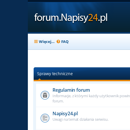
Więcej…
FAQ
Sprawy techniczne
Regulamin forum
Informacje, z którymi każdy użytkownik powin
forum.
Napisy24.pl
Uwagi na temat działania serwisu.