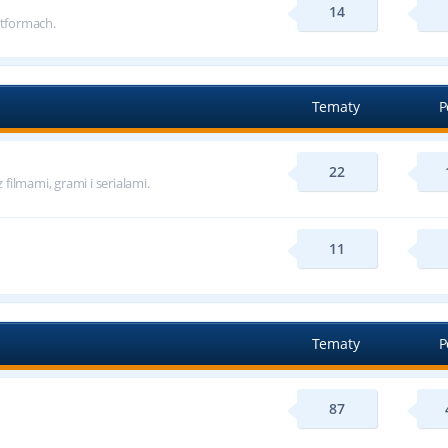
14
tformach.
Tematy
P
22
ilmami, grami i serialami.
11
Tematy
P
87