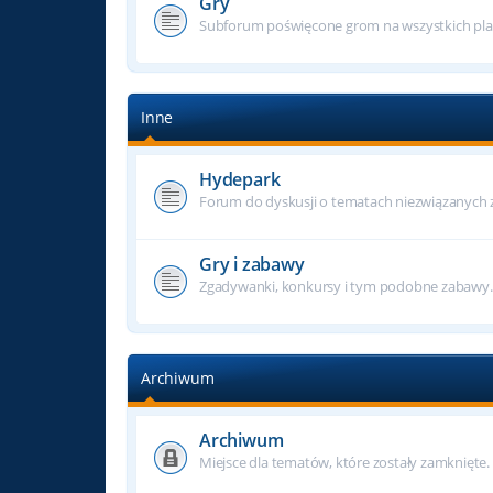
Gry
Subforum poświęcone grom na wszystkich pla
Inne
Hydepark
Forum do dyskusji o tematach niezwiązanych z f
Gry i zabawy
Zgadywanki, konkursy i tym podobne zabawy.
Archiwum
Archiwum
Miejsce dla tematów, które zostały zamknięte.