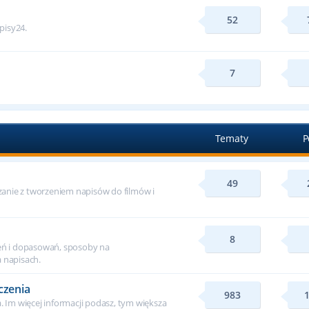
52
apisy24.
7
Tematy
P
49
ązanie z tworzeniem napisów do filmów i
8
ń i dopasowań, sposoby na
 napisach.
czenia
983
. Im więcej informacji podasz, tym większa