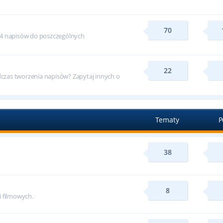
70
24 napisów do poszczególnych
22
zas tworzenia napisów? Zapytaj innych o
Tematy
P
38
8
i filmowych.