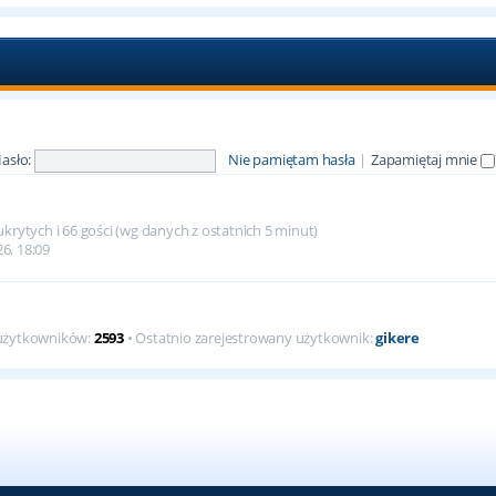
asło:
Nie pamiętam hasła
|
Zapamiętaj mnie
krytych i 66 gości (wg danych z ostatnich 5 minut)
26, 18:09
 użytkowników:
2593
• Ostatnio zarejestrowany użytkownik:
gikere