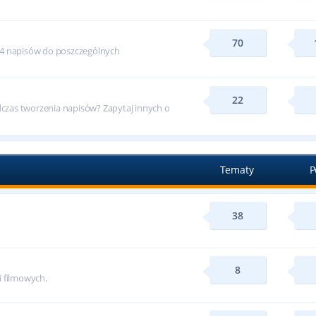
70
24 napisów do poszczególnych
22
zas tworzenia napisów? Zapytaj innych o
Tematy
P
38
8
i filmowych.