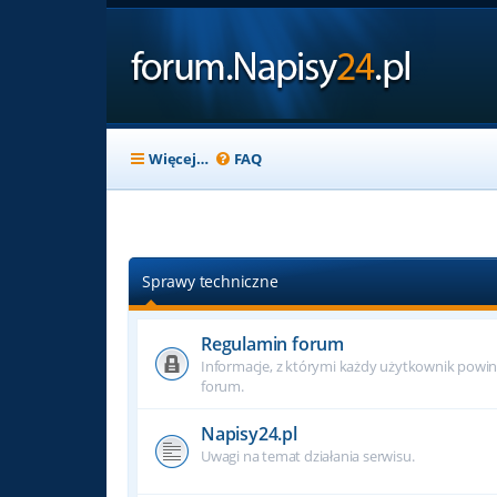
Więcej…
FAQ
Sprawy techniczne
Regulamin forum
Informacje, z którymi każdy użytkownik powin
forum.
Napisy24.pl
Uwagi na temat działania serwisu.