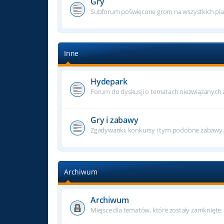
Gry
Subforum poświęcone grom na wszystkich pla
Inne
Hydepark
Forum do dyskusji o tematach niezwiązanych z f
Gry i zabawy
Zgadywanki, konkursy i tym podobne zabawy.
Archiwum
Archiwum
Miejsce dla tematów, które zostały zamknięte.