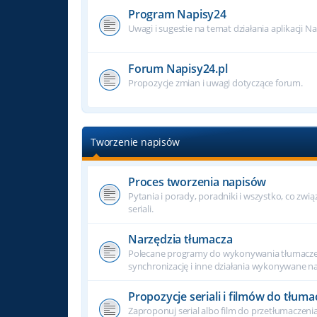
Program Napisy24
Uwagi i sugestie na temat działania aplikacji N
Forum Napisy24.pl
Propozycje zmian i uwagi dotyczące forum.
Tworzenie napisów
Proces tworzenia napisów
Pytania i porady, poradniki i wszystko, co zwi
seriali.
Narzędzia tłumacza
Polecane programy do wykonywania tłumacze
synchronizację i inne działania wykonywane na
Propozycje seriali i filmów do tłuma
Zaproponuj serial albo film do przetłumaczenia