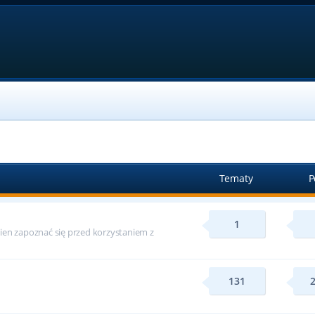
Tematy
P
1
ien zapoznać się przed korzystaniem z
131