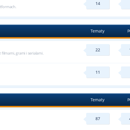
14
tformach.
Tematy
P
22
ilmami, grami i serialami.
11
Tematy
P
87