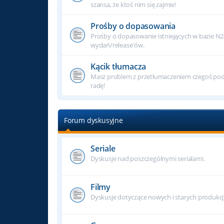
szansa, że ktoś nim się zajmie!
Prośby o dopasowania
Prośby o dopasowanie istniejących w bazie N
wydań/release'ów.
Kącik tłumacza
Masz problem z przetłumaczeniem czegoś podc
radę!
Forum dyskusyjne
Seriale
Dyskusje nad poszczególnymi serialami.
Filmy
Dyskusje dotyczące nowych i starych produkcj