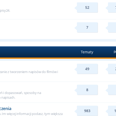
52
apisy24.
7
Tematy
P
49
ązanie z tworzeniem napisów do filmów i
8
ń i dopasowań, sposoby na
 napisach.
czenia
983
. Im więcej informacji podasz, tym większa