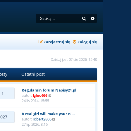
Szukaj
Wyszukiwanie zaa
Zarejestruj się
Zaloguj się
Dzisiaj jest 07 sie 2026, 15:40
osty
Ostatni post
Regulamin forum Napisy24.pl
1
W
autor:
Igloo666
y
24 lis 2014, 15:55
ś
w
A real girl will make your ni…
i
2027
W
autor:
robert2806
e
y
27 lip 2026, 8:16
t
ś