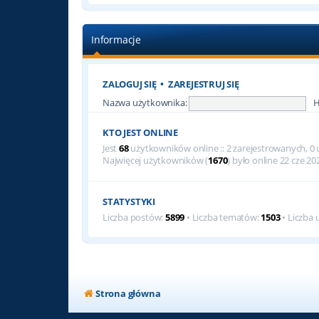
Informacje
ZALOGUJ SIĘ
•
ZAREJESTRUJ SIĘ
Nazwa użytkownika:
H
KTO JEST ONLINE
Jest
68
użytkowników online :: 2 zarejestrowanych, 0 u
Najwięcej użytkowników (
1670
) było online 22 cze 20
STATYSTYKI
Liczba postów:
5899
• Liczba tematów:
1503
• Liczba
Strona główna