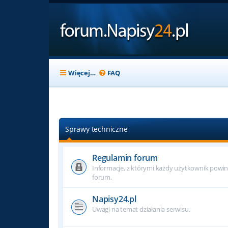
Więcej…
FAQ
Sprawy techniczne
Regulamin forum
Informacje, z którymi każdy użytkownik powin
forum.
Napisy24.pl
Uwagi na temat działania serwisu.