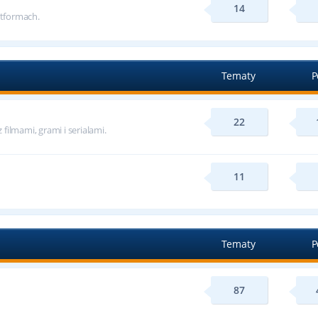
14
tformach.
Tematy
P
22
ilmami, grami i serialami.
11
Tematy
P
87