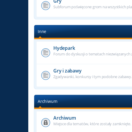
Gry
Subforum poświęcone grom na wszystkich pla
Inne
Hydepark
Forum do dyskusji o tematach niezwiązanych z f
Gry i zabawy
Zgadywanki, konkursy i tym podobne zabawy.
Archiwum
Archiwum
Miejsce dla tematów, które zostały zamknięte.