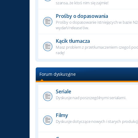
szansa, że ktoś nim się zajmie!
Prośby o dopasowania
Prośby o dopasowanie istniejących w bazie N
wydań/release'ów.
Kącik tłumacza
Masz problem z przetłumaczeniem czegoś podc
radę!
Forum dyskusyjne
Seriale
Dyskusje nad poszczególnymi serialami.
Filmy
Dyskusje dotyczące nowych i starych produkcj