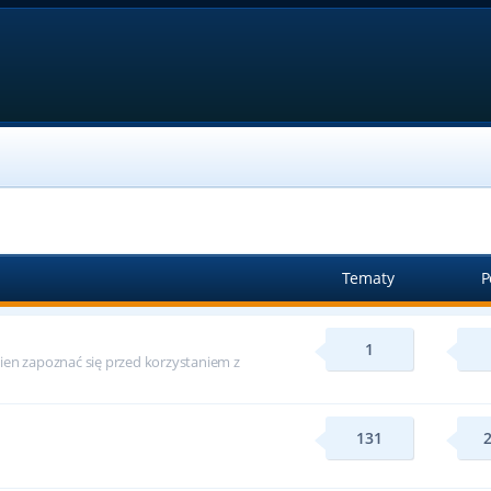
Tematy
P
1
ien zapoznać się przed korzystaniem z
131