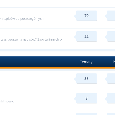
70
24 napisów do poszczególnych
22
zas tworzenia napisów? Zapytaj innych o
Tematy
P
38
8
i filmowych.