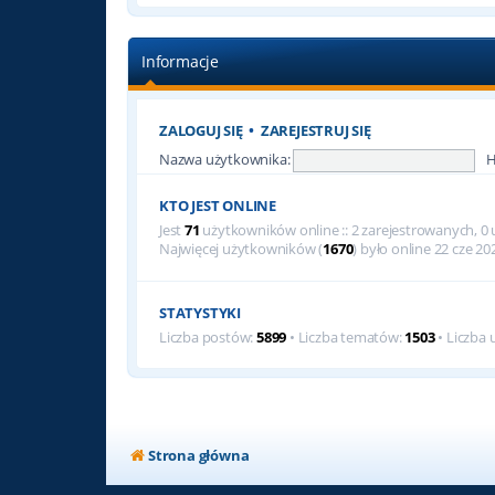
Informacje
ZALOGUJ SIĘ
•
ZAREJESTRUJ SIĘ
Nazwa użytkownika:
H
KTO JEST ONLINE
Jest
71
użytkowników online :: 2 zarejestrowanych, 0 u
Najwięcej użytkowników (
1670
) było online 22 cze 20
STATYSTYKI
Liczba postów:
5899
• Liczba tematów:
1503
• Liczba
Strona główna