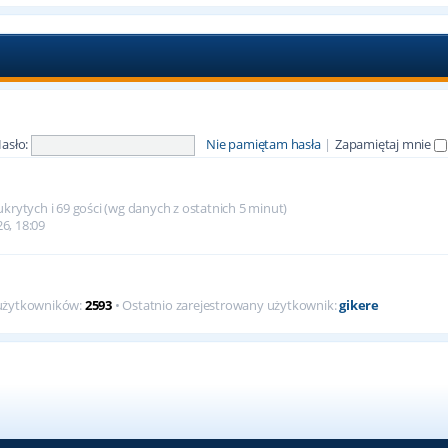
asło:
Nie pamiętam hasła
|
Zapamiętaj mnie
krytych i 69 gości (wg danych z ostatnich 5 minut)
26, 18:09
 użytkowników:
2593
• Ostatnio zarejestrowany użytkownik:
gikere