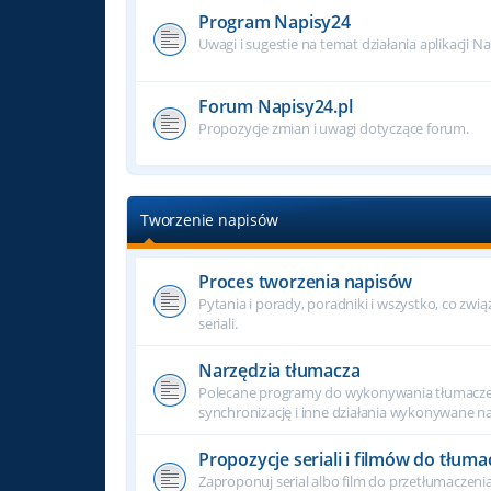
Program Napisy24
Uwagi i sugestie na temat działania aplikacji N
Forum Napisy24.pl
Propozycje zmian i uwagi dotyczące forum.
Tworzenie napisów
Proces tworzenia napisów
Pytania i porady, poradniki i wszystko, co zwi
seriali.
Narzędzia tłumacza
Polecane programy do wykonywania tłumacze
synchronizację i inne działania wykonywane na
Propozycje seriali i filmów do tłuma
Zaproponuj serial albo film do przetłumaczenia