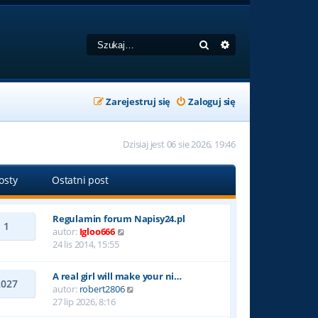
Szukaj
Wyszukiwanie zaa
Zarejestruj się
Zaloguj się
Dzisiaj jest 06 sie 2026, 19:46
osty
Ostatni post
Regulamin forum Napisy24.pl
1
W
autor:
Igloo666
y
24 lis 2014, 15:55
ś
w
A real girl will make your ni…
i
2027
W
autor:
robert2806
e
y
27 lip 2026, 8:16
t
ś