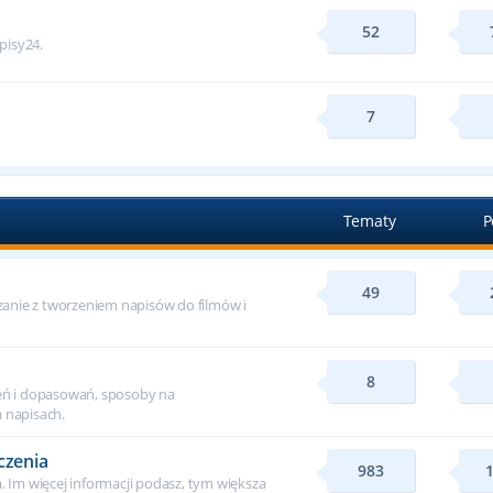
52
apisy24.
7
Tematy
P
49
ązanie z tworzeniem napisów do filmów i
8
ń i dopasowań, sposoby na
 napisach.
czenia
983
. Im więcej informacji podasz, tym większa