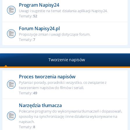
Program Napisy24
Uwagi i sugestie na temat działania aplikacji Napisy24.
Tematy:
52
Forum Napisy24.pl
Propozycje zmian i uwagi dotyczące forum.
Tematy:
7
Tworzenie napisów
Proces tworzenia napisów
Pytania i porady, poradniki i wszystko, co związanie z
tworzeniem napisów do filmów i seriali.
Tematy:
49
Narzędzia tłumacza
Polecane programy do wykonywania tłumaczeń i dopasowań,
sposoby na synchronizację i inne działania wykonywane na
napisach.
Tematy:
8