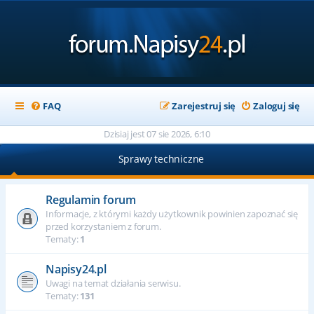
FAQ
Zarejestruj się
Zaloguj się
Dzisiaj jest 07 sie 2026, 6:10
Sprawy techniczne
Regulamin forum
Informacje, z którymi każdy użytkownik powinien zapoznać się
przed korzystaniem z forum.
Tematy:
1
Napisy24.pl
Uwagi na temat działania serwisu.
Tematy:
131