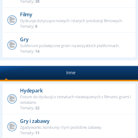
Tematy:
38
Filmy
Dyskusje dotyczące nowych i starych produkcji filmowych.
Tematy:
8
Gry
Subforum poświęcone grom na wszystkich platformach.
Tematy:
14
Inne
Hydepark
Forum do dyskusji o tematach niezwiązanych z filmami, grami i
serialami.
Tematy:
22
Gry i zabawy
Zgadywanki, konkursy i tym podobne zabawy.
Tematy:
11