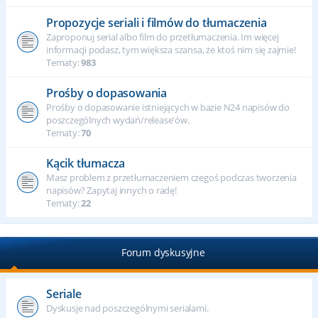
Propozycje seriali i filmów do tłumaczenia
Zaproponuj serial albo film do przetłumaczenia. Im więcej
informacji podasz, tym większa szansa, że ktoś nim się zajmie!
Tematy:
983
Prośby o dopasowania
Prośby o dopasowanie istniejących w bazie N24 napisów do
poszczególnych wydań/release'ów.
Tematy:
70
Kącik tłumacza
Masz problem z przetłumaczeniem czegoś podczas tworzenia
napisów? Zapytaj innych o radę!
Tematy:
22
Forum dyskusyjne
Seriale
Dyskusje nad poszczególnymi serialami.