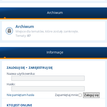
Archiwum
Archiwum
Miejsce dla tematów, które zostały zamknięte.
Tematy:
87
Informacje
ZALOGUJ SIĘ
•
ZAREJESTRUJ SIĘ
Nazwa użytkownika:
Hasło:
Nie pamiętam hasła
Zapamiętaj mnie
KTO JEST ONLINE