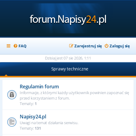
FAQ
Zarejestruj się
Zaloguj się
Dzisiaj jest 07 sie 2026, 1:11
Sprawy techniczne
Regulamin forum
Informacje, z którymi każdy użytkownik powinien zapoznać się
przed korzystaniem z forum.
Tematy:
1
Napisy24.pl
Uwagi na temat działania serwisu.
Tematy:
131