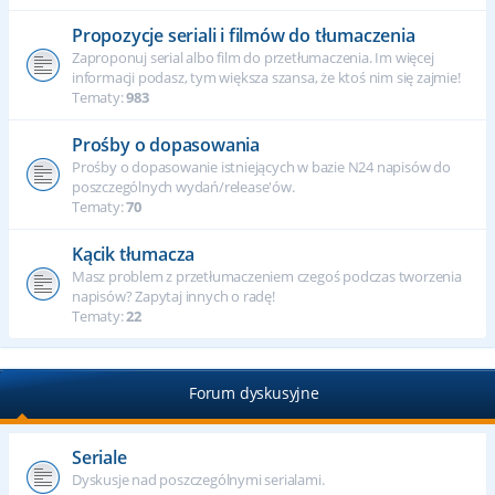
Propozycje seriali i filmów do tłumaczenia
Zaproponuj serial albo film do przetłumaczenia. Im więcej
informacji podasz, tym większa szansa, że ktoś nim się zajmie!
Tematy:
983
Prośby o dopasowania
Prośby o dopasowanie istniejących w bazie N24 napisów do
poszczególnych wydań/release'ów.
Tematy:
70
Kącik tłumacza
Masz problem z przetłumaczeniem czegoś podczas tworzenia
napisów? Zapytaj innych o radę!
Tematy:
22
Forum dyskusyjne
Seriale
Dyskusje nad poszczególnymi serialami.