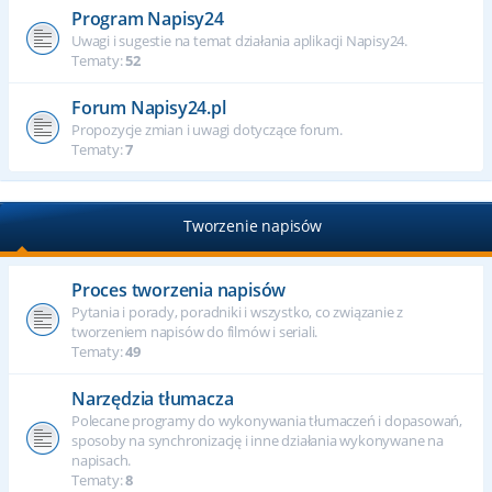
Program Napisy24
Uwagi i sugestie na temat działania aplikacji Napisy24.
Tematy:
52
Forum Napisy24.pl
Propozycje zmian i uwagi dotyczące forum.
Tematy:
7
Tworzenie napisów
Proces tworzenia napisów
Pytania i porady, poradniki i wszystko, co związanie z
tworzeniem napisów do filmów i seriali.
Tematy:
49
Narzędzia tłumacza
Polecane programy do wykonywania tłumaczeń i dopasowań,
sposoby na synchronizację i inne działania wykonywane na
napisach.
Tematy:
8