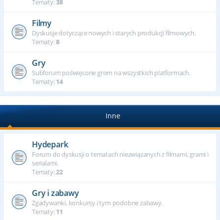
Tematy:
38
Filmy
Dyskusje dotyczące nowych i starych produkcji filmowych.
Tematy:
8
Gry
Subforum poświęcone grom na wszystkich platformach.
Tematy:
14
Inne
Hydepark
Forum do dyskusji o tematach niezwiązanych z filmami, grami i
serialami.
Tematy:
22
Gry i zabawy
Zgadywanki, konkursy i tym podobne zabawy.
Tematy:
11