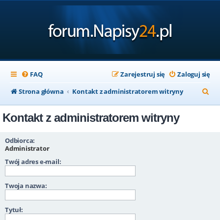
FAQ
Zarejestruj się
Zaloguj się
S
Strona główna
Kontakt z administratorem witryny
z
Kontakt z administratorem witryny
u
k
Odbiorca:
a
Administrator
Twój adres e-mail:
j
Twoja nazwa:
Tytuł: