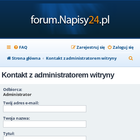
FAQ
Zarejestruj się
Zaloguj się
S
Strona główna
Kontakt z administratorem witryny
z
Kontakt z administratorem witryny
u
k
Odbiorca:
a
Administrator
Twój adres e-mail:
j
Twoja nazwa:
Tytuł: