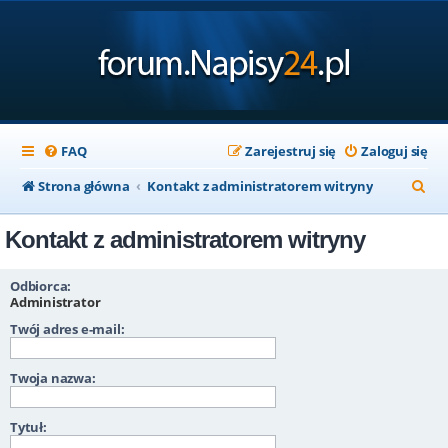
FAQ
Zarejestruj się
Zaloguj się
S
Strona główna
Kontakt z administratorem witryny
z
Kontakt z administratorem witryny
u
k
Odbiorca:
a
Administrator
Twój adres e-mail:
j
Twoja nazwa:
Tytuł: