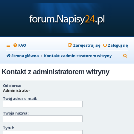
FAQ
Zarejestruj się
Zaloguj się
S
Strona główna
Kontakt z administratorem witryny
z
Kontakt z administratorem witryny
u
k
Odbiorca:
a
Administrator
Twój adres e-mail:
j
Twoja nazwa:
Tytuł: