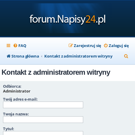
FAQ
Zarejestruj się
Zaloguj się
S
Strona główna
Kontakt z administratorem witryny
z
Kontakt z administratorem witryny
u
k
Odbiorca:
a
Administrator
Twój adres e-mail:
j
Twoja nazwa:
Tytuł: