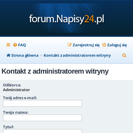
FAQ
Zarejestruj się
Zaloguj się
S
Strona główna
Kontakt z administratorem witryny
z
Kontakt z administratorem witryny
u
k
Odbiorca:
a
Administrator
Twój adres e-mail:
j
Twoja nazwa:
Tytuł: