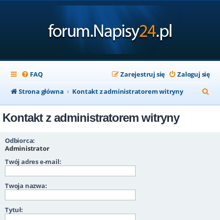
FAQ
Zarejestruj się
Zaloguj się
S
Strona główna
Kontakt z administratorem witryny
z
Kontakt z administratorem witryny
u
k
Odbiorca:
a
Administrator
Twój adres e-mail:
j
Twoja nazwa:
Tytuł: