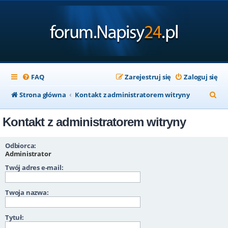
FAQ
Zarejestruj się
Zaloguj się
S
Strona główna
Kontakt z administratorem witryny
z
Kontakt z administratorem witryny
u
k
Odbiorca:
a
Administrator
Twój adres e-mail:
j
Twoja nazwa:
Tytuł: