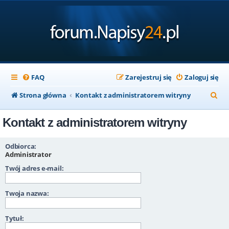
FAQ
Zarejestruj się
Zaloguj się
S
Strona główna
Kontakt z administratorem witryny
z
Kontakt z administratorem witryny
u
k
Odbiorca:
a
Administrator
Twój adres e-mail:
j
Twoja nazwa:
Tytuł: