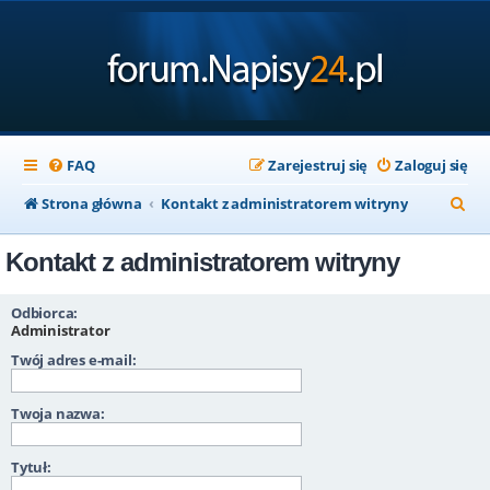
FAQ
Zarejestruj się
Zaloguj się
S
Strona główna
Kontakt z administratorem witryny
z
Kontakt z administratorem witryny
u
k
Odbiorca:
a
Administrator
Twój adres e-mail:
j
Twoja nazwa:
Tytuł: