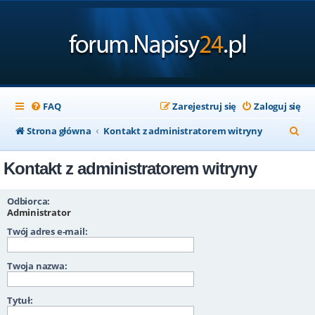
FAQ
Zarejestruj się
Zaloguj się
S
Strona główna
Kontakt z administratorem witryny
z
Kontakt z administratorem witryny
u
k
Odbiorca:
a
Administrator
Twój adres e-mail:
j
Twoja nazwa:
Tytuł: