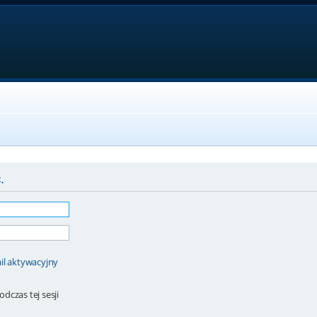
.
il aktywacyjny
dczas tej sesji