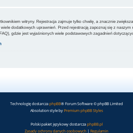
ownikiem witryny. Rejestracja zajmuje tylko chwilę, a znacznie zwiększa 
wiele dodatkowych uprawnień. Przed rejestracją zapoznaj się z naszy
FAQ), gdzie jest wyjaśnionych wiele podstawowych zagadnień dotyczącyc
h
Technologię dostarcza
phpBB
® Forum Software © phpBB Limited
Absolution style by
Premium phpBB Styles
Polski pakiet językowy dostarcza
phpBB.pl
Zasady ochrony danych osobowych
|
Regulamin