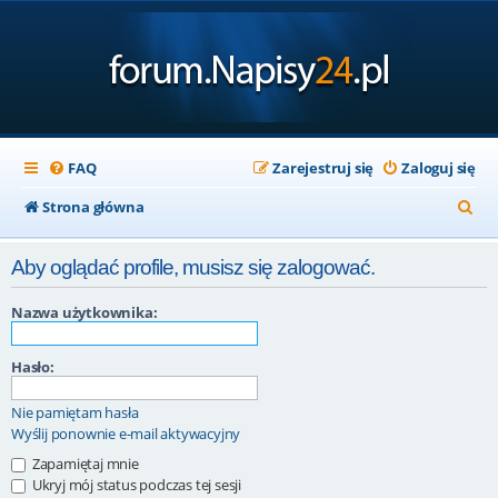
FAQ
Zarejestruj się
Zaloguj się
S
Strona główna
z
Aby oglądać profile, musisz się zalogować.
u
k
Nazwa użytkownika:
a
Hasło:
j
Nie pamiętam hasła
Wyślij ponownie e-mail aktywacyjny
Zapamiętaj mnie
Ukryj mój status podczas tej sesji