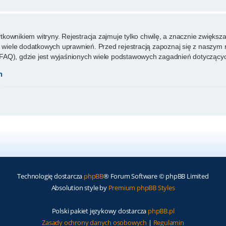
ownikiem witryny. Rejestracja zajmuje tylko chwilę, a znacznie zwiększa 
wiele dodatkowych uprawnień. Przed rejestracją zapoznaj się z naszy
FAQ), gdzie jest wyjaśnionych wiele podstawowych zagadnień dotyczącyc
h
Technologię dostarcza
phpBB
® Forum Software © phpBB Limited
Absolution style by
Premium phpBB Styles
Polski pakiet językowy dostarcza
phpBB.pl
Zasady ochrony danych osobowych
|
Regulamin