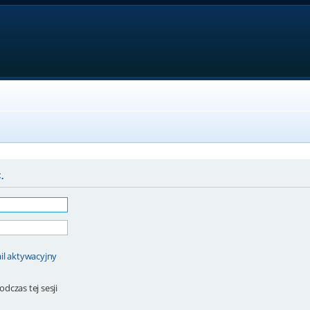
.
il aktywacyjny
dczas tej sesji