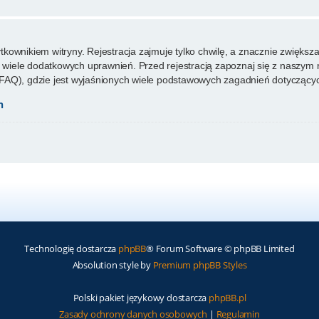
ownikiem witryny. Rejestracja zajmuje tylko chwilę, a znacznie zwiększa 
wiele dodatkowych uprawnień. Przed rejestracją zapoznaj się z naszy
FAQ), gdzie jest wyjaśnionych wiele podstawowych zagadnień dotyczącyc
h
Technologię dostarcza
phpBB
® Forum Software © phpBB Limited
Absolution style by
Premium phpBB Styles
Polski pakiet językowy dostarcza
phpBB.pl
Zasady ochrony danych osobowych
|
Regulamin