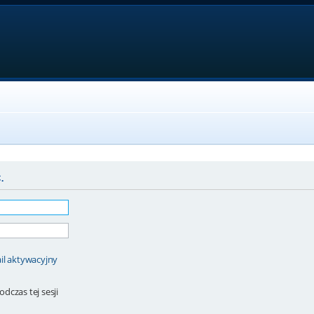
.
il aktywacyjny
dczas tej sesji