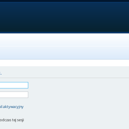
.
il aktywacyjny
dczas tej sesji