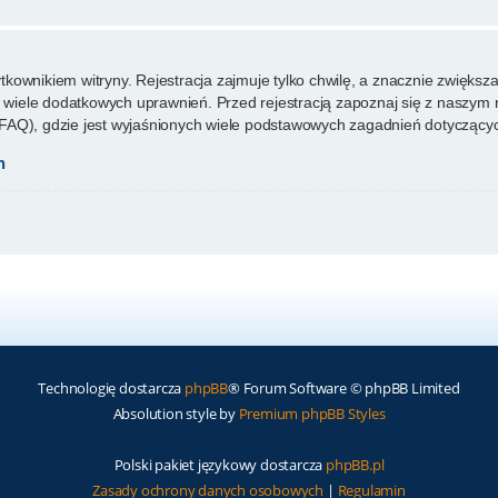
ownikiem witryny. Rejestracja zajmuje tylko chwilę, a znacznie zwiększa 
wiele dodatkowych uprawnień. Przed rejestracją zapoznaj się z naszy
FAQ), gdzie jest wyjaśnionych wiele podstawowych zagadnień dotyczącyc
h
Technologię dostarcza
phpBB
® Forum Software © phpBB Limited
Absolution style by
Premium phpBB Styles
Polski pakiet językowy dostarcza
phpBB.pl
Zasady ochrony danych osobowych
|
Regulamin